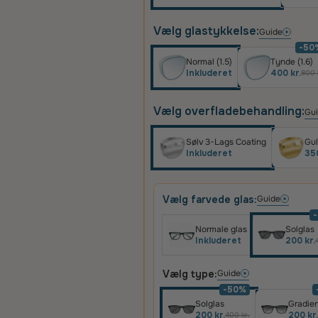
Vælg glastykkelse:
Guide
-50
Normal (1.5)
Tynde (1.6)
Inkluderet
400 kr.
800 
Vælg overfladebehandling:
Gu
Sølv 3-Lags Coating
Gul
Inkluderet
350
Vælg farvede glas:
Guide
Normale glas
Solglas
Inkluderet
200 kr.
Vælg type:
Guide
-50%
Solglas
Gradien
200 kr.
200 kr.
400 kr.