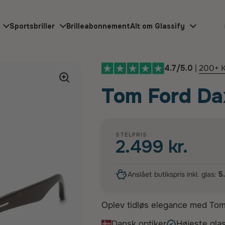
Sportsbriller
Brilleabonnement
Alt om Glassify
4.7/5.0
|
200+ K
Tom Ford Da
STELPRIS
2.499 kr.
Anslået butikspris inkl. glas:
5
Oplev tidløs elegance med Tom 
stilfulde herresolbriller er de
Dansk optiker
Højeste glas