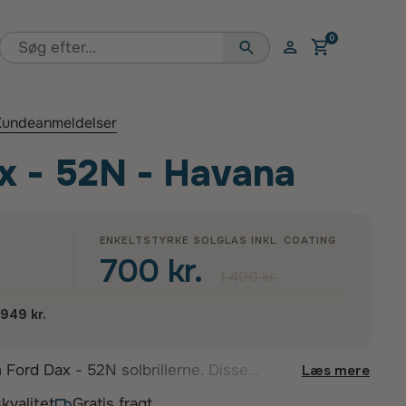
0
Åben vogn
undeanmeldelser
x - 52N - Havana
ENKELTSTYRKE SOLGLAS INKL.
COATING
700 kr.
1.400 kr.
.949 kr.
Ford Dax - 52N solbrillerne. Disse
Læs mere
signet med en klassisk rektangulær form,
kvalitet
Gratis fragt