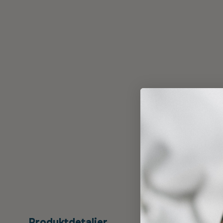
Produktdetaljer
Sygefo