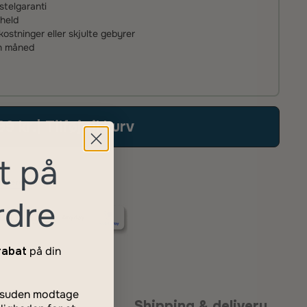
stelgaranti
uheld
stninger eller skjulte gebyrer
én måned
99 kr.
| Tilføj til kurv
t på
 mere
rdre
rabat
på din
desuden modtage
anti
Shipping & delivery