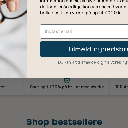
information om eksklusive tilbud og få mu
deltage i månedlige konkurrencer, hvor d
brilleglas til en værdi på op til 7.000 kr.
Detaljer om stel
Størrelse:
Medium
Materiale:
Acetat
Vægt:
Ultralet
Tilmeld nyhedsbr
Ramme:
Fuld
Form:
Rektangulære
Du kan altid afmelde dig fra vores n
tet
Spar op til 70% på briller med styrke
100 da
Shop bestsellere