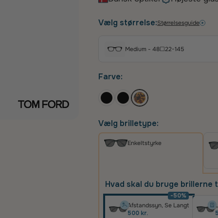
der komplementerer mange ansig
med et smukt Havana-mønster, 
Vælg størrelse:
Størrelsesguide
grønne linser giver optimal bes
moderne mand, der værdsætter 
Medium - 48☐22-145
Farve:
Vælg brilletype:
Enkeltstyrke
Hvad skal du bruge brillerne t
-50%
Afstandssyn, Se Langt
L
500 kr.
5