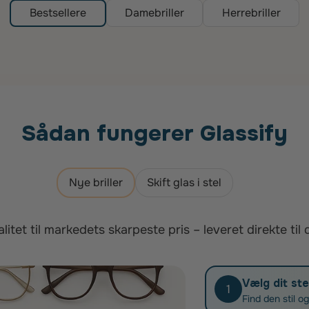
Bestsellere
Damebriller
Herrebriller
Sådan fungerer Glassify
Nye briller
Skift glas i stel
litet til markedets skarpeste pris – leveret direkte til 
Vælg dit ste
1
Find den stil o