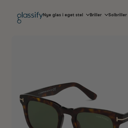
Gå til indhold
Nye glas i eget stel
Briller
Solbriller