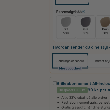
Farvevalg:
Guide
Grå
Grå
Brun
50%
85%
50%
Hvordan sender du dine styr
Send styrker senere
Indtast sty
Mest populær!
Brilleabonnement All-Inclus
99 kr. per
Du sparer
1.056 kr.
Altid 33% rabat på alle ordrer
Fast abonnementspris, uanset an
Gratis glasskift, når dine styr