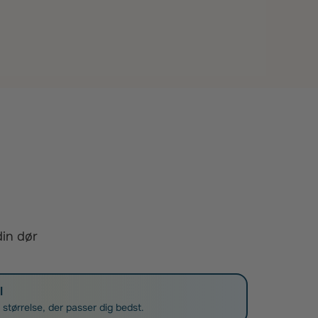
din dør
l
g størrelse, der passer dig bedst.