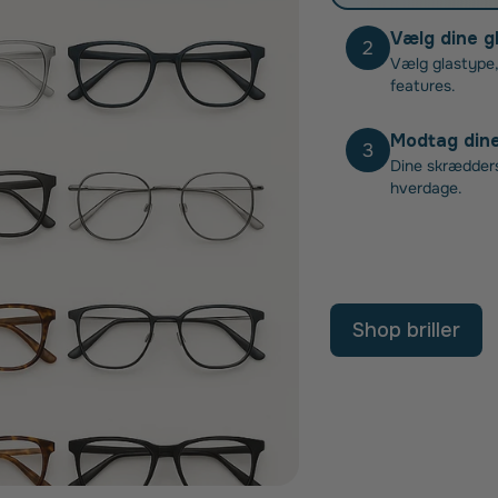
Vælg dine g
2
Vælg glastype,
features.
Modtag dine 
3
Dine skræddersy
hverdage.
Shop briller