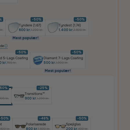
%
-50%
-50%
Tyndere (1.67)
Tyndest (1.74)
600 kr.
1.400 kr.
kr.
1.200 kr.
2.800 kr.
Mest populær!
ide
-50%
-50%
d 5-Lags Coating
Diamant 7-Lags Coating
 kr.
500 kr.
700 kr.
1.000 kr.
Mest populær!
-50%
-25%
Transitions™
900 kr.
400 kr.
1.200 kr.
-50%
-46%
-50%
t
Polariserede
Spejlglas
800 kr.
200 kr.
400 kr.
1.500 kr.
400 kr.