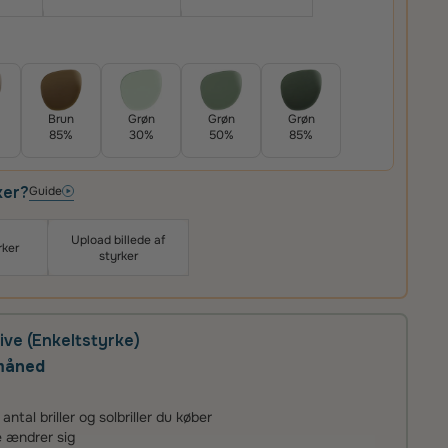
Brun
Grøn
Grøn
Grøn
85%
30%
50%
85%
ker?
Guide
Upload billede af
rker
styrker
ive (Enkeltstyrke)
 måned
tal briller og solbriller du køber
ke ændrer sig