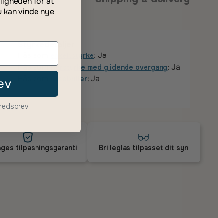
ligheden for at
u kan vinde nye
Styrkedetaljer
Fås som
: Ja
enkeltstyrke
Fås som
: Ja
flerstyrke med glidende overgang
Fås som
: Ja
læsebriller
ev
yhedsbrev
ges tilpasningsgaranti
Brilleglas tilpasset dit syn