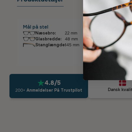
Mål på stel
Næsebro:
22 mm
Glasbredde:
48 mm
Stanglængde:
145 mm
4.8/5
Dansk kvali
200+
Anmeldelser På Trustpilot