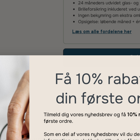
24 måneders udvidet glas- og 
Brilleforsikring inkluderet ved 
Ingen bekymring om ekstra omko
Opsigelse: løbende måned + 
Læs om alle fordelene her
3.1
Få 10% raba
100 dages udvidet garanti
Læs
din første o
Tilmeld dig vores nyhedsbrev og få
10% 
første ordre.
Som en del af vores nyhedsbrev vil du 
rsikring Danmark
Udvidet gar