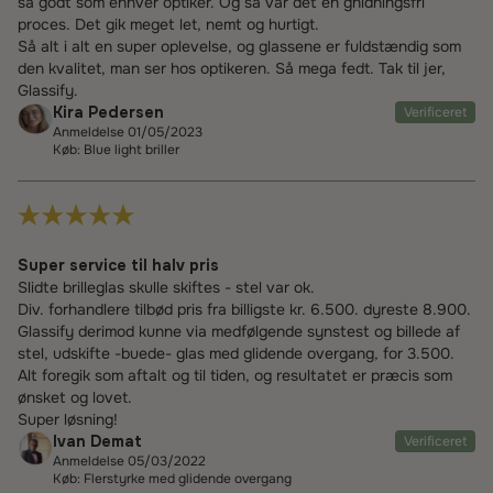
så godt som enhver optiker. Og så var det en gnidningsfri
proces. Det gik meget let, nemt og hurtigt.
Så alt i alt en super oplevelse, og glassene er fuldstændig som
den kvalitet, man ser hos optikeren. Så mega fedt. Tak til jer,
Glassify.
Kira Pedersen
Verificeret
Anmeldelse 01/05/2023
Køb: Blue light briller
Super service til halv pris
Slidte brilleglas skulle skiftes - stel var ok.
Div. forhandlere tilbød pris fra billigste kr. 6.500. dyreste 8.900.
Glassify derimod kunne via medfølgende synstest og billede af
stel, udskifte -buede- glas med glidende overgang, for 3.500.
Alt foregik som aftalt og til tiden, og resultatet er præcis som
ønsket og lovet.
Super løsning!
Ivan Demat
Verificeret
Anmeldelse 05/03/2022
Køb: Flerstyrke med glidende overgang