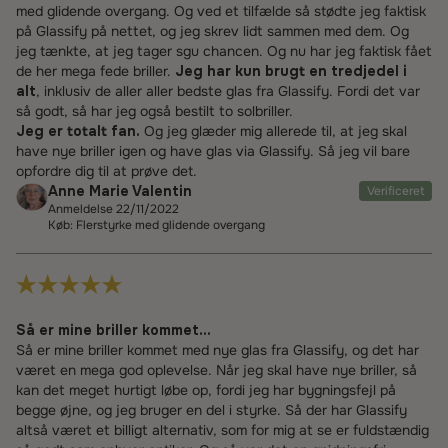
med glidende overgang. Og ved et tilfælde så stødte jeg faktisk
på Glassify på nettet, og jeg skrev lidt sammen med dem. Og
jeg tænkte, at jeg tager sgu chancen. Og nu har jeg faktisk fået
de her mega fede briller.
Jeg har kun brugt en tredjedel i
alt
, inklusiv de aller aller bedste glas fra Glassify. Fordi det var
så godt, så har jeg også bestilt to solbriller.
Jeg er totalt fan.
Og jeg glæder mig allerede til, at jeg skal
have nye briller igen og have glas via Glassify. Så jeg vil bare
opfordre dig til at prøve det.
Anne Marie Valentin
Verificeret
Anmeldelse 22/11/2022
Køb: Flerstyrke med glidende overgang
Så er mine briller kommet...
Så er mine briller kommet med nye glas fra Glassify, og det har
været en mega god oplevelse. Når jeg skal have nye briller, så
kan det meget hurtigt løbe op, fordi jeg har bygningsfejl på
begge øjne, og jeg bruger en del i styrke. Så der har Glassify
altså været et billigt alternativ, som for mig at se er fuldstændig