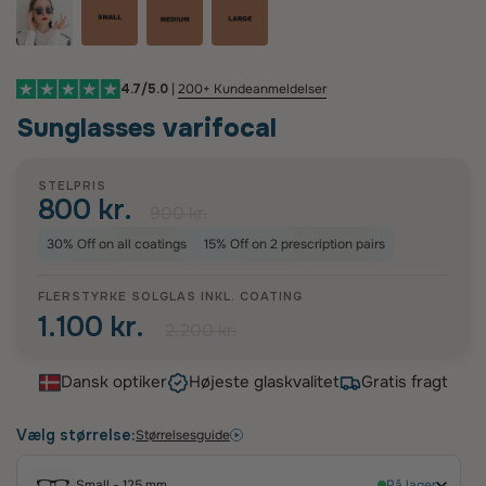
4.7/5.0
|
200+ Kundeanmeldelser
Sunglasses varifocal
STELPRIS
800 kr.
900 kr.
30% Off on all coatings
15% Off on 2 prescription pairs
FLERSTYRKE SOLGLAS INKL.
COATING
1.100 kr.
2.200 kr.
Dansk optiker
Højeste glaskvalitet
Gratis fragt
Vælg størrelse:
Størrelsesguide
Small - 125 mm
På lager