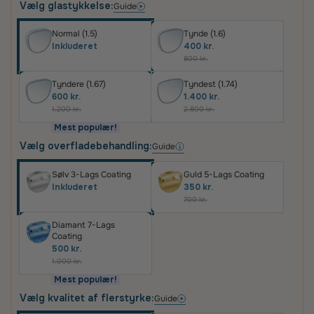
Vælg glastykkelse:
Guide
Normal (1.5)
Tynde (1.6)
Inkluderet
400 kr.
800 kr.
Tyndere (1.67)
Tyndest (1.74)
600 kr.
1.400 kr.
1.200 kr.
2.800 kr.
Mest populær!
Vælg overfladebehandling:
Guide
Sølv 3-Lags Coating
Guld 5-Lags Coating
Inkluderet
350 kr.
700 kr.
Diamant 7-Lags
Coating
500 kr.
1.000 kr.
Mest populær!
Vælg kvalitet af flerstyrke:
Guide