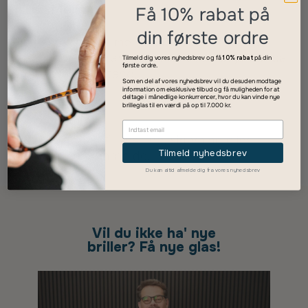
Få 10% rabat på
din første ordre
Tilmeld dig vores nyhedsbrev og få
10% rabat
på din
første ordre.
Som en del af vores nyhedsbrev vil du desuden modtage
information om eksklusive tilbud og få muligheden for at
deltage i månedlige konkurrencer, hvor du kan vinde nye
brilleglas til en værdi på op til 7.000 kr.
Tilmeld nyhedsbrev
Du kan altid afmelde dig fra vores nyhedsbrev
Vil du ikke ha' nye
briller? Få nye glas!