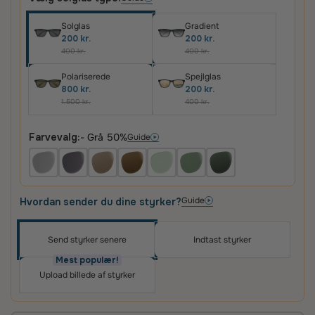
Solglas
Gradient
200 kr.
200 kr.
400 kr.
400 kr.
Polariserede
Spejlglas
800 kr.
200 kr.
1.500 kr.
400 kr.
Farvevalg:
- Grå 50%
Guide
Guide
Hvordan sender du dine styrker?
Send styrker senere
Indtast styrker
Oplev skræddersyede brilleglas i høj kvalitet – til
priser, du vil elske
Mest populær!
Upload billede af styrker
Det vigtigste for os er, at du er tilfreds med dit køb.
Derfor får du altid
100 dages tilfredshedsgaranti
og
2 års fabriksgaranti
på glas og briller.