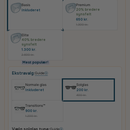
Basis
Premium
20% bredere
Inkluderet
synsfelt
650 kr.
1.300 kr.
Elite
40% bredere
synsfelt
1.300 kr.
2.600 kr.
Mest populær!
Ekstravalg:
Guide
Normale glas
Solglas
Inkluderet
200 kr.
400 kr.
Transitions™
900 kr.
1.200 kr.
Vælg solglas type:
Guide