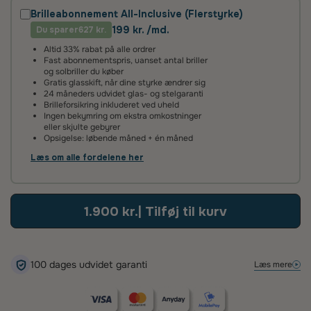
Brilleabonnement All-Inclusive (Flerstyrke)
199 kr. /md.
Du sparer
2 års fabriksgaranti
627 kr.
Altid 33% rabat på alle ordrer
Vi giver 2 års garanti på alle vores brilleglas og stel. Det
Fast abonnementspris, uanset antal briller
betyder, at hvis glassene ikke lever op til vores høje
og solbriller du køber
standarder, reparerer eller udskifter vi dem helt uden
Gratis glasskift, når dine styrke ændrer sig
beregning.
24 måneders udvidet glas- og stelgaranti
Brilleforsikring inkluderet ved uheld
Ingen bekymring om ekstra omkostninger
100 dages tilfredshedsgaranti
eller skjulte gebyrer
Opsigelse: løbende måned + én måned
Det kan tage lidt tid at vænne sig til nye brilleglas – især hvis
de har en ny styrke eller er flerstyrke med glidende
Læs om alle fordelene her
overgang. Vi anbefaler derfor, at du giver dine øjne tid til at
tilpasse sig.
Hvis du alligevel ikke er tilfreds, kan du kontakte os inden for
1.900 kr.
| Tilføj til kurv
100 dage – så finder vi en løsning, der sikrer, at du bliver glad.
100 dages udvidet garanti
Læs mere