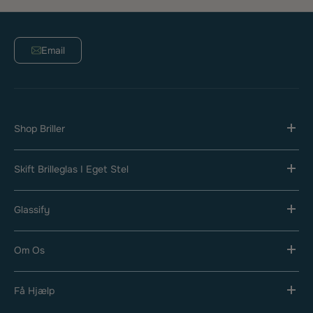
leverer brillerne tidligere.
Email
Shop Briller
Skift Brilleglas I Eget Stel
Glassify
Om Os
Få Hjælp