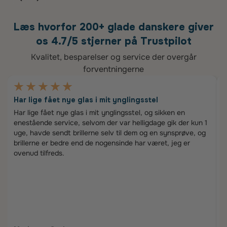
Læs hvorfor 200+ glade danskere giver
os 4.7/5 stjerner på Trustpilot
Kvalitet, besparelser og service der overgår
forventningerne
Har lige fået nye glas i mit ynglingsstel
E
Har lige fået nye glas i mit ynglingsstel, og sikken en
S
enestående service, selvom der var helligdage gik der kun 1
e
uge, havde sendt brillerne selv til dem og en synsprøve, og
i
brillerne er bedre end de nogensinde har været, jeg er
e
ovenud tilfreds.
a
n