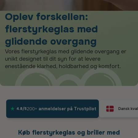
Oplev forskellen:
flerstyrkeglas med
glidende overgang
Vores flerstyrkeglas med glidende overgang er
unikt designet til dit syn for at levere
enestående klarhed, holdbarhed og komfort.
200+
anmeldelser på Trustpilot
4.8/5
Dansk kval
Køb flerstyrkeglas og briller med