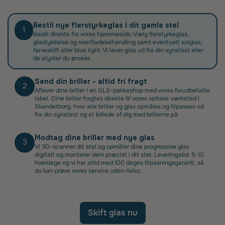
Bestil nye flerstyrkeglas i dit gamle stel
1
Bestil direkte fra vores hjemmeside: Vælg flerstyrkeglas,
glastykkelse og overflade­­behandling samt eventuelt solglas,
farveskift eller blue light. Vi laver glas ud fra din synstest eller
de styrker du ønsker.
Send din briller - altid fri fragt
2
Aflever dine briller i en GLS-pakkeshop med vores forud­betalte
label. Dine briller fragtes direkte til vores optiske værksted i
Skanderborg, hvor alle briller og glas opmåles og tilpasses ud
fra din synstest og et billede af dig med brillerne på.
Modtag dine briller med nye glas
3
Vi 3D-scanner dit stel og opmåler dine progressive glas
digitalt og monterer dem præcist i dit stel. Leveringstid: 5-10
hverdage og vi har altid med 100 dages tilpasningsgaranti, så
du kan prøve vores service uden risiko.
Skift glas nu