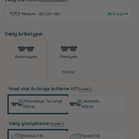
sofistikeret og feminin æstetik, der passer
perfekt til enhver lejlighed. Med deres fulde
Medium - 52☐20-140
På lager
ramme og komfortable pasform er de et ideelt
tilbehør, der tilføjer et strejf af glamour til dit look.
Vælg brilletype:
Flerstyrke
Enkeltstyrke
1100 kr.
Hvad skal du bruge brillerne til?
Guide
Afstandssyn, Se Langt
Læsebrille
500 kr.
500 kr.
Vælg glastykkelse:
Guide
Normal (1.5)
Tynde (1.6)