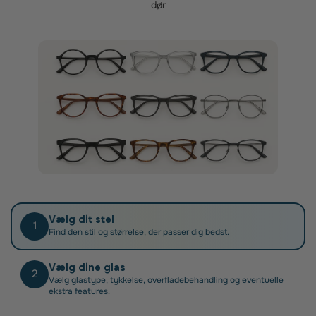
dør
Når du har fået dine nye brilleglas, skal du blot
indsende din faktura til Sygeforsikring Danmark.
Vælg dit stel
1
Find den stil og størrelse, der passer dig bedst.
Vælg dine glas
2
Vælg glastype, tykkelse, overfladebehandling og eventuelle
ekstra features.