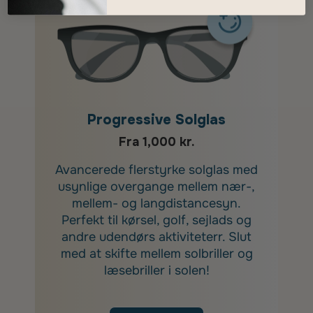
Progressive Solglas
Fra 1,000 kr.
Avancerede flerstyrke solglas med
usynlige overgange mellem nær-,
mellem- og langdistancesyn.
Perfekt til kørsel, golf, sejlads og
andre udendørs aktiviteterr. Slut
med at skifte mellem solbriller og
læsebriller i solen!