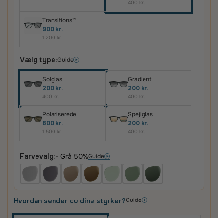
400 kr.
Transitions™
900 kr.
1.200 kr.
Vælg type:
Guide
Solglas
Gradient
200 kr.
200 kr.
400 kr.
400 kr.
Polariserede
Spejlglas
800 kr.
200 kr.
1.500 kr.
400 kr.
Farvevalg:
- Grå 50%
Guide
Guide
Hvordan sender du dine styrker?