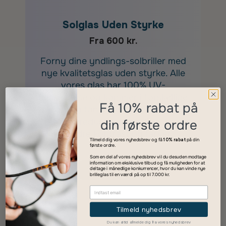
Solglas Uden Styrke
Fra 600 kr.
Forny dine yndlings-solbriller med
nye kvalitetsglas uden styrke. Alle
vores glas har 100% UV-
beskyttelse og kommer i forskellige
Få 10% rabat på
farver og toner. Tilføj polarisering
for at reducere blænding og
din første ordre
forbedre kontrast og farver.
Tilmeld dig vores nyhedsbrev og få
10% rabat
på din
første ordre.
Som en del af vores nyhedsbrev vil du desuden modtage
information om eksklusive tilbud og få muligheden for at
Vælg Type
deltage i månedlige konkurrencer, hvor du kan vinde nye
brilleglas til en værdi på op til 7.000 kr.
Tilmeld nyhedsbrev
Du kan altid afmelde dig fra vores nyhedsbrev