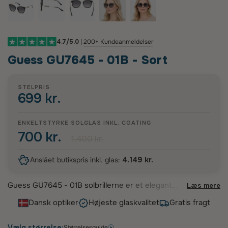
4.7/5.0
|
200+ Kundeanmeldelser
Guess GU7645 - 01B - Sort
STELPRIS
699 kr.
ENKELTSTYRKE SOLGLAS INKL.
COATING
700 kr.
1.400 kr.
Anslået butikspris inkl. glas:
4.149 kr.
Guess GU7645 - 01B solbrillerne er et elegant
Læs mere
valg for den moderne kvinde. Disse stilfulde cat-
Dansk optiker
Højeste glaskvalitet
Gratis fragt
eye stel i glansfuld sort acetat kombineres smukt
med gyldne metalstænger, der bærer det
ikoniske Guess-logo. Designet tilbyder en
Vælg størrelse:
Størrelsesguide