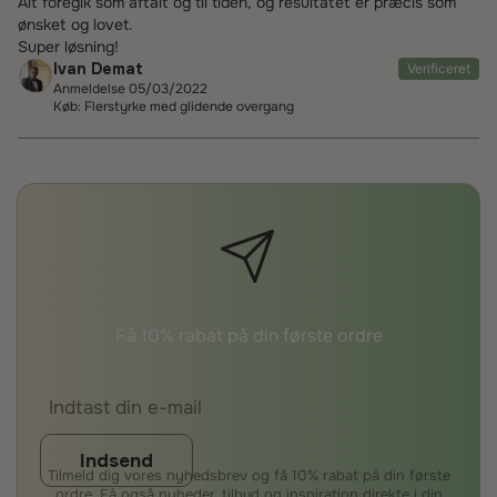
Alt foregik som aftalt og til tiden, og resultatet er præcis som
ønsket og lovet.
Super løsning!
Ivan Demat
Verificeret
Anmeldelse 05/03/2022
Køb: Flerstyrke med glidende overgang
Få 10% rabat på din første ordre
Indsend
Tilmeld dig vores nyhedsbrev og få 10% rabat på din første
ordre. Få også nyheder, tilbud og inspiration direkte i din