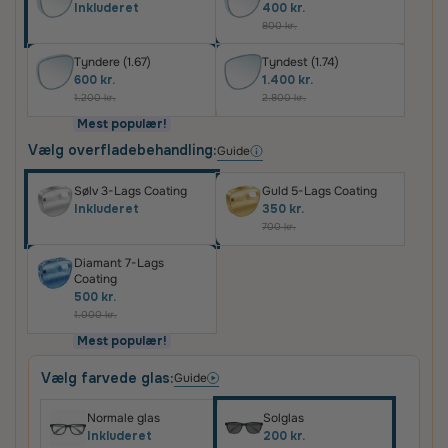
Inkluderet
400 kr.
800 kr.
Tyndere (1.67)
Tyndest (1.74)
600 kr.
1.400 kr.
1.200 kr.
2.800 kr.
Mest populær!
Vælg overfladebehandling:
Guide
Sølv 3-Lags Coating
Guld 5-Lags Coating
Inkluderet
350 kr.
700 kr.
Diamant 7-Lags
Coating
500 kr.
1.000 kr.
Mest populær!
Vælg farvede glas:
Guide
Normale glas
Solglas
Inkluderet
200 kr.