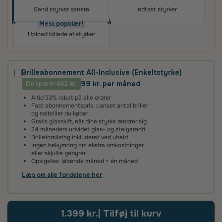
Send styrker senere
Indtast styrker
Oplev skræddersyede brilleglas i høj kvalitet – til
priser, du vil elske
Mest populær!
Upload billede af styrker
Det vigtigste for os er, at du er tilfreds med dit køb.
Derfor får du altid
100 dages tilfredshedsgaranti
og
2 års fabriksgaranti
på glas og briller.
Brilleabonnement All-Inclusive (Enkeltstyrke)
99 kr. per måned
Du sparer
2 års fabriksgaranti
462 kr.
Altid 33% rabat på alle ordrer
Vi giver 2 års garanti på alle vores brilleglas og stel. Det
Fast abonnementspris, uanset antal briller
betyder, at hvis glassene ikke lever op til vores høje
og solbriller du køber
standarder, reparerer eller udskifter vi dem helt uden
Gratis glasskift, når dine styrke ændrer sig
beregning.
24 måneders udvidet glas- og stelgaranti
Brilleforsikring inkluderet ved uheld
Ingen bekymring om ekstra omkostninger
100 dages tilfredshedsgaranti
eller skjulte gebyrer
Opsigelse: løbende måned + én måned
Det kan tage lidt tid at vænne sig til nye brilleglas – især hvis
de har en ny styrke eller er flerstyrke med glidende
Læs om alle fordelene her
overgang. Vi anbefaler derfor, at du giver dine øjne tid til at
tilpasse sig.
Hvis du alligevel ikke er tilfreds, kan du kontakte os inden for
1.399 kr.
| Tilføj til kurv
100 dage – så finder vi en løsning, der sikrer, at du bliver glad.