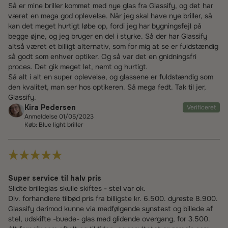
Så er mine briller kommet med nye glas fra Glassify, og det har
været en mega god oplevelse. Når jeg skal have nye briller, så
kan det meget hurtigt løbe op, fordi jeg har bygningsfejl på
begge øjne, og jeg bruger en del i styrke. Så der har Glassify
altså været et billigt alternativ, som for mig at se er fuldstændig
så godt som enhver optiker. Og så var det en gnidningsfri
proces. Det gik meget let, nemt og hurtigt.
Så alt i alt en super oplevelse, og glassene er fuldstændig som
den kvalitet, man ser hos optikeren. Så mega fedt. Tak til jer,
Glassify.
Kira Pedersen
Verificeret
Anmeldelse 01/05/2023
Køb: Blue light briller
Super service til halv pris
Slidte brilleglas skulle skiftes - stel var ok.
Div. forhandlere tilbød pris fra billigste kr. 6.500. dyreste 8.900.
Glassify derimod kunne via medfølgende synstest og billede af
stel, udskifte -buede- glas med glidende overgang, for 3.500.