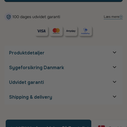
100 dages udvidet garanti
Læs mere
Produktdetaljer
Mål på stel
Sygeforsikring Danmark
Stelbredde:
Næsebro:
20 mm
Glasbredde:
52 mm
Udvidet garanti
Glashøjde:
Stanglængde:
140 mm
Shipping & delivery
Detaljer om stel
Gratis fragt
Størrelse:
Medium
Materiale:
Mixed
Vægt:
Ultralet
Leveringtid: 5-10 hverdage