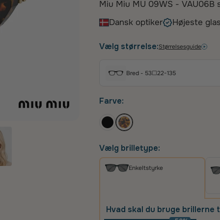
Miu Miu MU 09WS - VAU06B solb
statement med deres markante
Dansk optiker
Højeste glas
mønster. Disse stel er fremstill
sofistikeret elegance, der kom
Vælg størrelse:
Størrelsesguide
logoer på stængerne. Et perfek
ønsker at tilføje et strejf af glam
Bred - 53☐22-135
Farve:
Vælg brilletype:
Enkeltstyrke
Hvad skal du bruge brillerne t