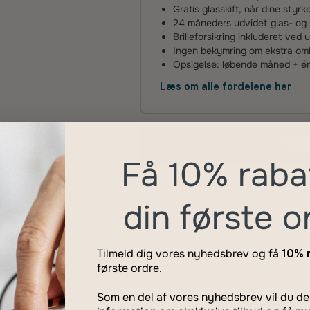
Gratis glasskift, når dine styr
24 måneders udvidet glas- og 
Brilleforsikring inkluderet ved 
Ingen bekymring om ekstra omko
Opsigelse: løbende måned + 
Læs om alle fordelene her
2.6
Få 10% raba
100 dages udvidet garanti
Læs
din første o
Tilmeld dig vores nyhedsbrev og få
10% 
første ordre.
Som en del af vores nyhedsbrev vil du 