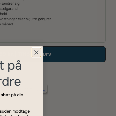
ke ændrer sig
stelgaranti
uheld
stninger eller skjulte gebyrer
én måned
99 kr.
| Tilføj til kurv
t på
 mere
rdre
rabat
på din
desuden modtage