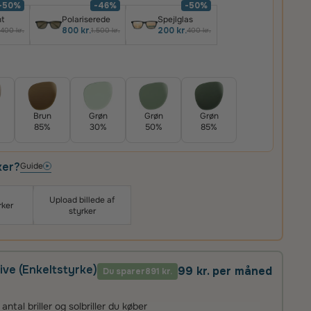
-50%
-46%
-50%
t
Polariserede
Spejlglas
800 kr.
200 kr.
400 kr.
1.500 kr.
400 kr.
Brun
Grøn
Grøn
Grøn
85%
30%
50%
85%
ker?
Guide
Upload billede af
rker
styrker
ive (Enkeltstyrke)
99 kr. per måned
Du sparer
891 kr.
tal briller og solbriller du køber