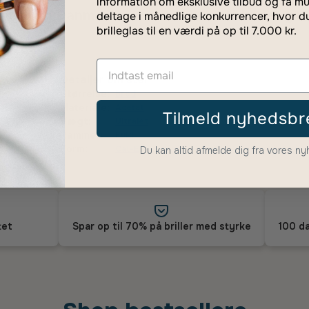
information om eksklusive tilbud og få mu
rsikring Danmark
Udvidet gar
deltage i månedlige konkurrencer, hvor d
brilleglas til en værdi på op til 7.000 kr.
Detaljer om stel
Størrelse:
Bred
Materiale:
Acetat
Tilmeld nyhedsbr
Vægt:
Ultralet
Ramme:
Fuld
Form:
Cat-Eye
Du kan altid afmelde dig fra vores n
tet
Spar op til 70% på briller med styrke
100 da