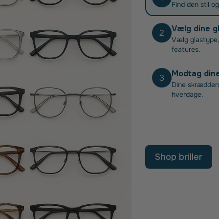
Find den stil o
Vælg dine g
2
Vælg glastype,
features.
Modtag dine 
3
Dine skræddersy
hverdage.
Shop briller