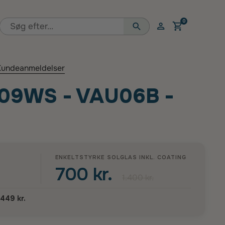
0
Åben vogn
undeanmeldelser
 09WS - VAU06B -
ENKELTSTYRKE SOLGLAS INKL.
COATING
700 kr.
1.400 kr.
.449 kr.