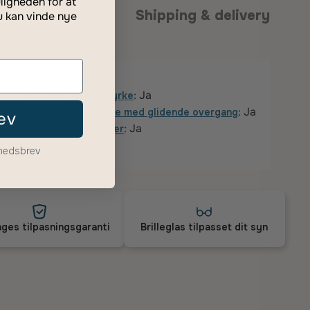
ligheden for at
anti
Shipping & delivery
u kan vinde nye
Styrkedetaljer
Fås som
: Ja
enkeltstyrke
Fås som
: Ja
flerstyrke med glidende overgang
ev
Fås som
: Ja
læsebriller
yhedsbrev
ges tilpasningsgaranti
Brilleglas tilpasset dit syn