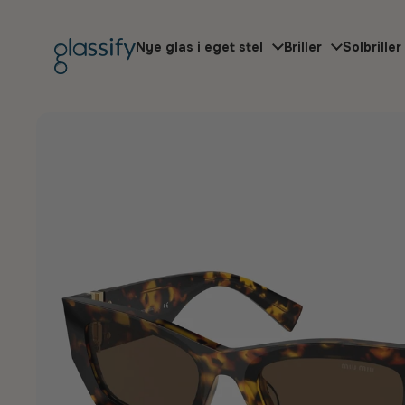
Gå til indhold
Nye glas i eget stel
Briller
Solbriller