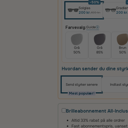
-50%
Solglas
Gradien
200 kr.
200 kr.
400 kr.
Farvevalg:
Guide
Grå
Grå
Brun
50%
85%
50%
Hvordan sender du dine styr
Send styrker senere
Indtast sty
Mest populær!
Brilleabonnement All-Inclus
Altid 33% rabat på alle ordrer
Fast abonnementspris, uanset an