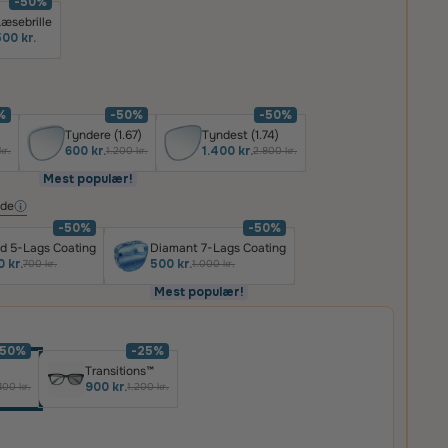
-50%
æsebrille
00 kr.
%
-50%
-50%
Tyndere (1.67)
Tyndest (1.74)
600 kr.
1.400 kr.
kr.
1.200 kr.
2.800 kr.
Mest populær!
ide
-50%
-50%
d 5-Lags Coating
Diamant 7-Lags Coating
 kr.
500 kr.
700 kr.
1.000 kr.
Mest populær!
-50%
-25%
Transitions™
900 kr.
400 kr.
1.200 kr.