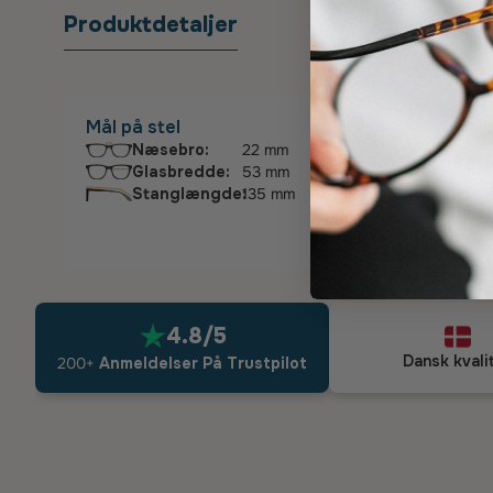
Produktdetaljer
Sygefo
Mål på stel
Næsebro:
22 mm
Glasbredde:
53 mm
Stanglængde:
135 mm
4.8/5
Dansk kvali
200+
Anmeldelser På Trustpilot