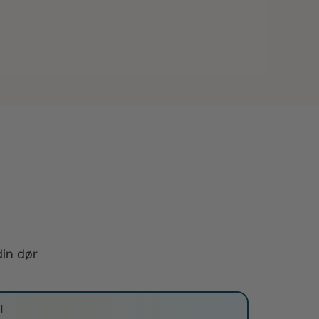
din dør
l