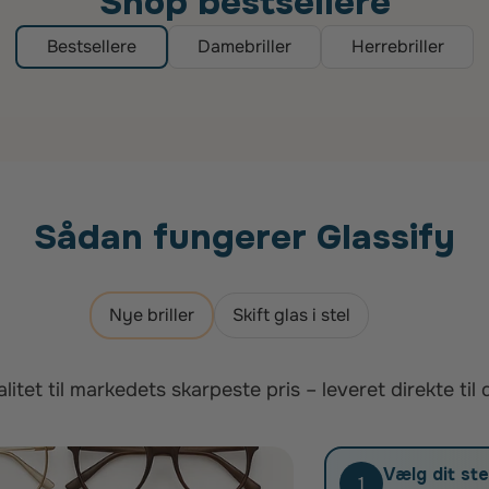
Shop bestsellere
Bestsellere
Damebriller
Herrebriller
Sådan fungerer Glassify
Nye briller
Skift glas i stel
litet til markedets skarpeste pris – leveret direkte til 
Vælg dit ste
1