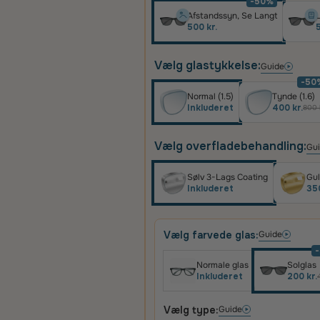
-50%
Afstandssyn, Se Langt
L
500 kr.
5
Vælg glastykkelse:
Guide
-50
Normal (1.5)
Tynde (1.6)
Inkluderet
400 kr.
800 
Vælg overfladebehandling:
Gu
Sølv 3-Lags Coating
Gul
Inkluderet
350
Vælg farvede glas:
Guide
Normale glas
Solglas
Inkluderet
200 kr.
Vælg type:
Guide