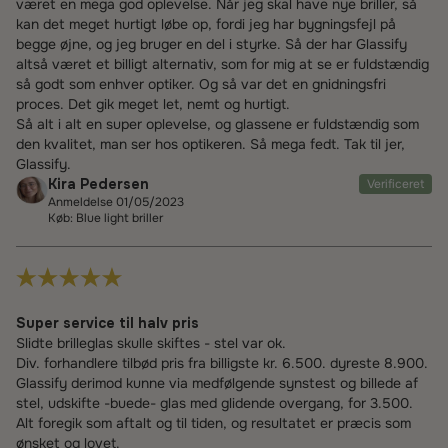
været en mega god oplevelse. Når jeg skal have nye briller, så
kan det meget hurtigt løbe op, fordi jeg har bygningsfejl på
begge øjne, og jeg bruger en del i styrke. Så der har Glassify
altså været et billigt alternativ, som for mig at se er fuldstændig
så godt som enhver optiker. Og så var det en gnidningsfri
proces. Det gik meget let, nemt og hurtigt.
Så alt i alt en super oplevelse, og glassene er fuldstændig som
den kvalitet, man ser hos optikeren. Så mega fedt. Tak til jer,
Glassify.
Kira Pedersen
Verificeret
Anmeldelse 01/05/2023
Køb: Blue light briller
Super service til halv pris
Slidte brilleglas skulle skiftes - stel var ok.
Div. forhandlere tilbød pris fra billigste kr. 6.500. dyreste 8.900.
Glassify derimod kunne via medfølgende synstest og billede af
stel, udskifte -buede- glas med glidende overgang, for 3.500.
Alt foregik som aftalt og til tiden, og resultatet er præcis som
ønsket og lovet.