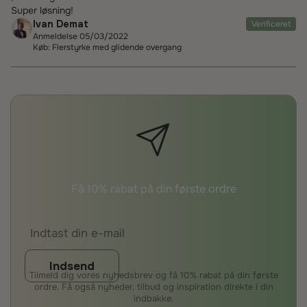
Super løsning!
Ivan Demat
Verificeret
Anmeldelse 05/03/2022
Køb: Flerstyrke med glidende overgang
Få 10% rabat på din første ordre
Indsend
Tilmeld dig vores nyhedsbrev og få 10% rabat på din første
ordre. Få også nyheder, tilbud og inspiration direkte i din
indbakke.