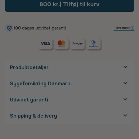
800 kr.
| Tilføj til kurv
100 dage – så finder vi en løsning, der sikrer, at du bliver glad.
100 dages udvidet garanti
Læs mere
Produktdetaljer
Mål på stel
Sygeforsikring Danmark
Stelbredde:
Næsebro:
Glasbredde:
Udvidet garanti
Glashøjde:
Stanglængde:
Shipping & delivery
Detaljer om stel
Gratis fragt
Størrelse: