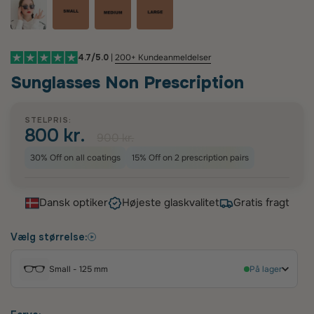
4.7/5.0
|
200+ Kundeanmeldelser
Sunglasses Non Prescription
STELPRIS:
800 kr.
900 kr.
30% Off on all coatings
15% Off on 2 prescription pairs
Dansk optiker
Højeste glaskvalitet
Gratis fragt
Vælg størrelse:
Small - 125 mm
På lager