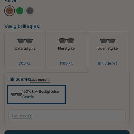
Farve:
Oplev skræddersyede brilleglas i høj kvalitet – til
priser, du vil elske
Vælg brilleglas:
Det vigtigste for os er, at du er tilfreds med dit køb.
Derfor får du altid
100 dages tilfredshedsgaranti
og
2 års fabriksgaranti
på glas og briller.
Flerstyrke
Enkeltstyrke
Uden styrke
2 års fabriksgaranti
1100 kr.
700 kr.
Inkluderet
Vi giver 2 års garanti på alle vores brilleglas og stel. Det
betyder, at hvis glassene ikke lever op til vores høje
Inkluderet
standarder, reparerer eller udskifter vi dem helt uden
Læs mere
beregning.
100% UV-Beskyttelse
Gratis
100 dages tilfredshedsgaranti
Det kan tage lidt tid at vænne sig til nye brilleglas – især hvis
de har en ny styrke eller er flerstyrke med glidende
Læs mere
overgang. Vi anbefaler derfor, at du giver dine øjne tid til at
tilpasse sig.
Hvis du alligevel ikke er tilfreds, kan du kontakte os inden for