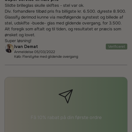
Slidte brilleglas skulle skiftes - stel var ok.
Div. forhandlere tilbød pris fra billigste kr. 6.500. dyreste 8.900.
Glassify derimod kunne via medfølgende synstest og billede af
stel, udskifte -buede- glas med glidende overgang, for 3.500.
Alt foregik som aftalt og til tiden, og resultatet er præcis som
ønsket og lovet.
Super løsning!
Ivan Demat
Verificeret
Anmeldelse 05/03/2022
Køb: Flerstyrke med glidende overgang
Få 10% rabat på din første ordre