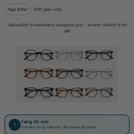
Som medlem af Sygeforsikring Danmark kan du få fuldt
tilskud, når du køber briller hos os. Sygeforsikringen
Nye briller
Skift glas i stel
giver kun tilskud til brilleglas, der er individuelt opmålt
og tilpasset kundens syn og brillestel – præcis dét, vi
er specialister i.
Topkvalitet til markedets skarpeste pris – leveret direkte til din
dør
Når du har fået dine nye brilleglas, skal du blot
indsende din faktura til Sygeforsikring Danmark.
Vælg dit stel
1
Find den stil og størrelse, der passer dig bedst.