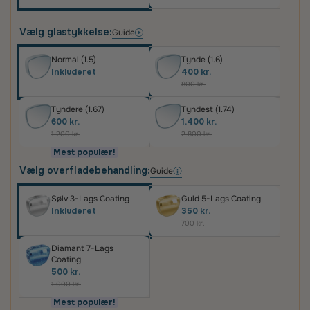
Vælg glastykkelse:
Guide
Normal (1.5)
Tynde (1.6)
Inkluderet
400 kr.
800 kr.
Tyndere (1.67)
Tyndest (1.74)
600 kr.
1.400 kr.
1.200 kr.
2.800 kr.
Mest populær!
Vælg overfladebehandling:
Guide
Sølv 3-Lags Coating
Guld 5-Lags Coating
Inkluderet
350 kr.
700 kr.
Diamant 7-Lags
Coating
500 kr.
1.000 kr.
Mest populær!