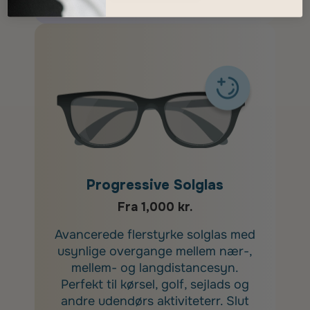
Progressive Solglas
Fra 1,000 kr.
Avancerede flerstyrke solglas med
usynlige overgange mellem nær-,
mellem- og langdistancesyn.
Perfekt til kørsel, golf, sejlads og
andre udendørs aktiviteterr. Slut