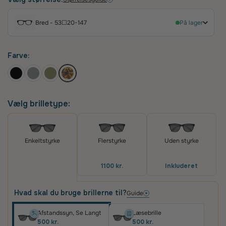
klassisk og mere personlig stil.
Bred - 53☐20-147
På lager
Farve:
Vælg brilletype:
Flerstyrke
Uden styrke
Enkeltstyrke
1100 kr.
Inkluderet
Hvad skal du bruge brillerne til?
Guide
Afstandssyn, Se Langt
Læsebrille
500 kr.
500 kr.