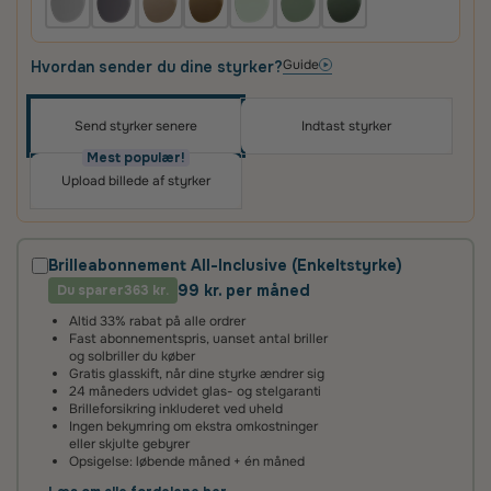
Guide
Hvordan sender du dine styrker?
Send styrker senere
Indtast styrker
Oplev skræddersyede brilleglas i høj kvalitet – til
priser, du vil elske
Mest populær!
Upload billede af styrker
Det vigtigste for os er, at du er tilfreds med dit køb.
Derfor får du altid
100 dages tilfredshedsgaranti
og
2 års fabriksgaranti
på glas og briller.
Brilleabonnement All-Inclusive (Enkeltstyrke)
99 kr. per måned
Du sparer
2 års fabriksgaranti
363 kr.
Altid 33% rabat på alle ordrer
Vi giver 2 års garanti på alle vores brilleglas og stel. Det
Fast abonnementspris, uanset antal briller
betyder, at hvis glassene ikke lever op til vores høje
og solbriller du køber
standarder, reparerer eller udskifter vi dem helt uden
Gratis glasskift, når dine styrke ændrer sig
beregning.
24 måneders udvidet glas- og stelgaranti
Brilleforsikring inkluderet ved uheld
Ingen bekymring om ekstra omkostninger
100 dages tilfredshedsgaranti
eller skjulte gebyrer
Opsigelse: løbende måned + én måned
Det kan tage lidt tid at vænne sig til nye brilleglas – især hvis
de har en ny styrke eller er flerstyrke med glidende