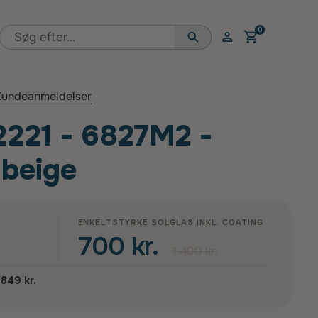
0
Åben vogn
undeanmeldelser
221 - 6827M2 -
 beige
ENKELTSTYRKE SOLGLAS INKL.
COATING
700 kr.
1.400 kr.
.849 kr.