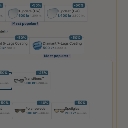
%
-50%
-50%
Tyndere (1.67)
Tyndest (1.74)
600 kr.
1.400 kr.
kr.
1.200 kr.
2.800 kr.
Mest populær!
ide
-50%
-50%
d 5-Lags Coating
Diamant 7-Lags Coating
 kr.
500 kr.
700 kr.
1.000 kr.
Mest populær!
-50%
-25%
Transitions™
900 kr.
400 kr.
1.200 kr.
-50%
-46%
-50%
t
Polariserede
Spejlglas
800 kr.
200 kr.
400 kr.
1.500 kr.
400 kr.