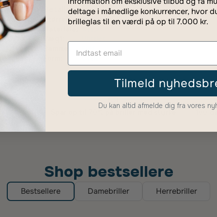
information om eksklusive tilbud og få mu
Detaljer om stel
deltage i månedlige konkurrencer, hvor d
Størrelse:
Medium
brilleglas til en værdi på op til 7.000 kr.
Materiale:
Acetat
Vægt:
Ultralet
Ramme:
Fuld
Form:
Ovale
Tilmeld nyhedsbr
Du kan altid afmelde dig fra vores n
tet
Spar op til 70% på briller med styrke
100 da
Shop bestsellere
Bestsellere
Damebriller
Herrebriller