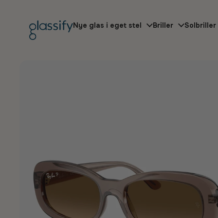
Gå til indhold
Nye glas i eget stel
Briller
Solbriller