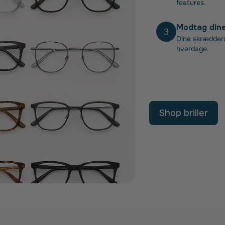
features.
Modtag dine 
3
Dine skræddersy
hverdage.
Shop briller