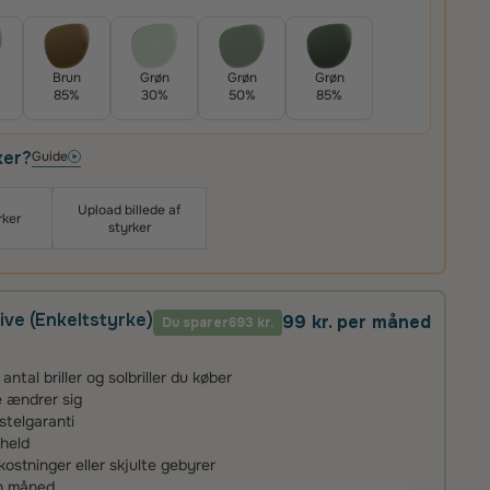
Brun
Grøn
Grøn
Grøn
85%
30%
50%
85%
ker?
Guide
Upload billede af
rker
styrker
ive (Enkeltstyrke)
99 kr. per måned
Du sparer
693 kr.
tal briller og solbriller du køber
ke ændrer sig
stelgaranti
uheld
stninger eller skjulte gebyrer
én måned