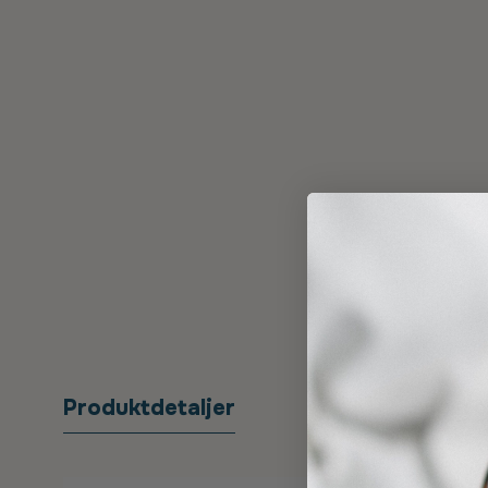
Produktdetaljer
Sygefo