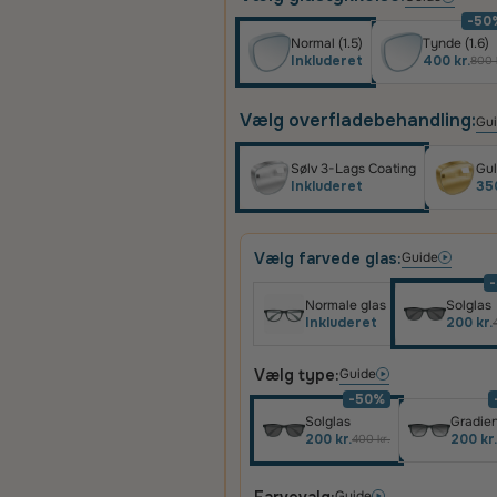
-50
Normal (1.5)
Tynde (1.6)
Inkluderet
400 kr.
800 
Vælg overfladebehandling:
Gu
Sølv 3-Lags Coating
Gul
Inkluderet
350
Vælg farvede glas:
Guide
Normale glas
Solglas
Inkluderet
200 kr.
Vælg type:
Guide
-50%
Solglas
Gradien
200 kr.
200 kr.
400 kr.
Guide