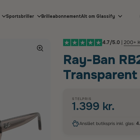
Sportsbriller
Brilleabonnement
Alt om Glassify
4.7/5.0
|
200+ K
Ray-Ban RB2
Transparent
STELPRIS
1.399 kr.
Anslået butikspris inkl. glas:
4