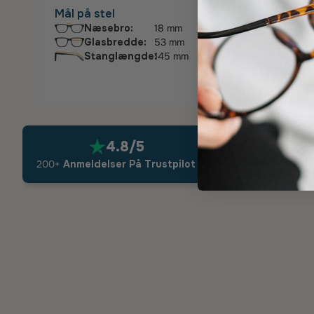
Mål på stel
Næsebro:
18 mm
Glasbredde:
53 mm
Stanglængde:
145 mm
4.8/5
Dansk kvali
200+
Anmeldelser På Trustpilot