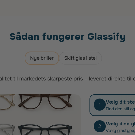
Sådan fungerer Glassify
Nye briller
Skift glas i stel
litet til markedets skarpeste pris – leveret direkte til 
Vælg dit ste
1
Find den stil o
Vælg dine g
2
Vælg glastype,