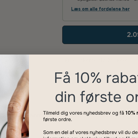
Læs om alle fordelene her
2.0
100 dages udvidet garanti
Læs
Få 10% raba
din første o
Tilmeld dig vores nyhedsbrev og få
10% 
rsikring Danmark
Udvidet gar
første ordre.
Som en del af vores nyhedsbrev vil du 