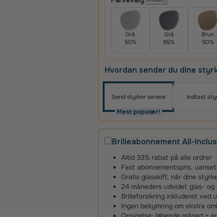
Farvevalg:
Grå
Grå
Brun
50%
85%
50%
Hvordan sender du dine styr
Send styrker senere
Indtast sty
Mest populær!
Brilleabonnement All-Inclus
Altid 33% rabat på alle ordrer
Fast abonnementspris, uanset an
Gratis glasskift, når dine styr
24 måneders udvidet glas- og 
Brilleforsikring inkluderet ved 
Ingen bekymring om ekstra omko
Opsigelse: løbende måned + 