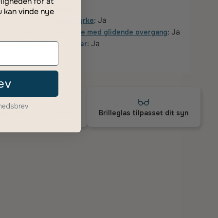
ligheden for at
Styrkedetaljer
u kan vinde nye
Fås som
: Ja
enkeltstyrke
Fås som
: Ja
flerstyrke med glidende overgang
Fås som
: Ja
læsebriller
ev
yhedsbrev
ges tilpasningsgaranti
Brilleglas tilpasset dit syn