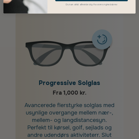
Du kan altid afmelde dig fra vores nyhedsbrev
Progressive Solglas
Fra 1,000 kr.
Avancerede flerstyrke solglas med
usynlige overgange mellem nær-,
mellem- og langdistancesyn.
Perfekt til kørsel, golf, sejlads og
andre udendørs aktiviteterr. Slut