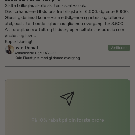
Slidte brilleglas skulle skiftes - stel var ok.
Div. forhandlere tilbød pris fra billigste kr. 6.500. dyreste 8.900.
Glassify derimod kunne via medfølgende synstest og billede af
stel, udskifte -buede- glas med glidende overgang, for 3.500.
Alt foregik som aftalt og til tiden, og resultatet er præcis som
ønsket og lovet.
Super løsning!
Ivan Demat
Verificeret
Anmeldelse 05/03/2022
Køb: Flerstyrke med glidende overgang
Få 10% rabat på din første ordre