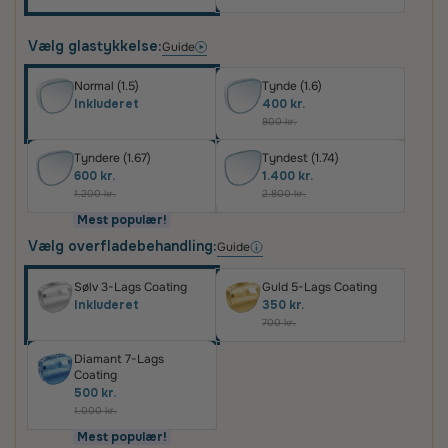
Vælg glastykkelse:
Guide
Normal (1.5)
Tynde (1.6)
Inkluderet
400 kr.
800 kr.
Tyndere (1.67)
Tyndest (1.74)
600 kr.
1.400 kr.
1.200 kr.
2.800 kr.
Mest populær!
Vælg overfladebehandling:
Guide
Sølv 3-Lags Coating
Guld 5-Lags Coating
Inkluderet
350 kr.
700 kr.
Diamant 7-Lags
Coating
500 kr.
1.000 kr.
Mest populær!