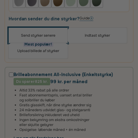
Guide
Hvordan sender du dine styrker?
Send styrker senere
Indtast styrker
Oplev skræddersyede brilleglas i høj kvalitet – til
priser, du vil elske
Mest populær!
Upload billede af styrker
Det vigtigste for os er, at du er tilfreds med dit køb.
Derfor får du altid
100 dages tilfredshedsgaranti
og
2 års fabriksgaranti
på glas og briller.
Brilleabonnement All-Inclusive (Enkeltstyrke)
99 kr. per måned
Du sparer
2 års fabriksgaranti
825 kr.
Altid 33% rabat på alle ordrer
Vi giver 2 års garanti på alle vores brilleglas og stel. Det
Fast abonnementspris, uanset antal briller
betyder, at hvis glassene ikke lever op til vores høje
og solbriller du køber
standarder, reparerer eller udskifter vi dem helt uden
Gratis glasskift, når dine styrke ændrer sig
beregning.
24 måneders udvidet glas- og stelgaranti
Brilleforsikring inkluderet ved uheld
Ingen bekymring om ekstra omkostninger
100 dages tilfredshedsgaranti
eller skjulte gebyrer
Opsigelse: løbende måned + én måned
Det kan tage lidt tid at vænne sig til nye brilleglas – især hvis
de har en ny styrke eller er flerstyrke med glidende