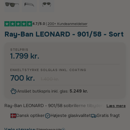
4.7/5.0
|
200+ Kundeanmeldelser
Ray-Ban LEONARD - 901/58 - Sort
STELPRIS
1.799 kr.
ENKELTSTYRKE SOLGLAS INKL.
COATING
700 kr.
1.400 kr.
Anslået butikspris inkl. glas:
5.249 kr.
Ray-Ban LEONARD - 901/58 solbrillerne tilbyder
Læs mere
et tidløst og stilrent design, der passer perfekt til
Dansk optiker
Højeste glaskvalitet
Gratis fragt
den moderne mand. Disse klassiske stel i sort
acetat har en elegant panto-form, som blødgør
ansigtstræk og giver et sofistikeret udtryk. Med
Vælg størrelse:
Størrelsesguide