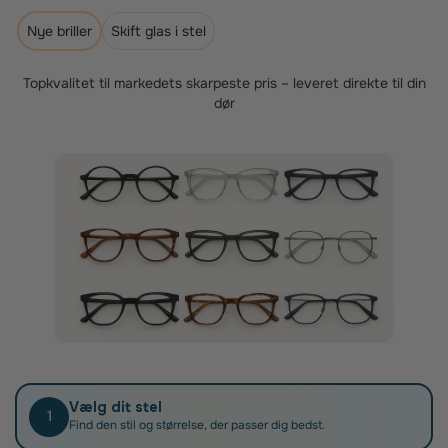
Som medlem af Sygeforsikring Danmark kan du få fuldt
tilskud, når du køber briller hos os. Sygeforsikringen
Nye briller
Skift glas i stel
giver kun tilskud til brilleglas, der er individuelt opmålt
og tilpasset kundens syn og brillestel – præcis dét, vi
er specialister i.
Topkvalitet til markedets skarpeste pris – leveret direkte til din
dør
Når du har fået dine nye brilleglas, skal du blot
indsende din faktura til Sygeforsikring Danmark.
Vælg dit stel
1
Find den stil og størrelse, der passer dig bedst.