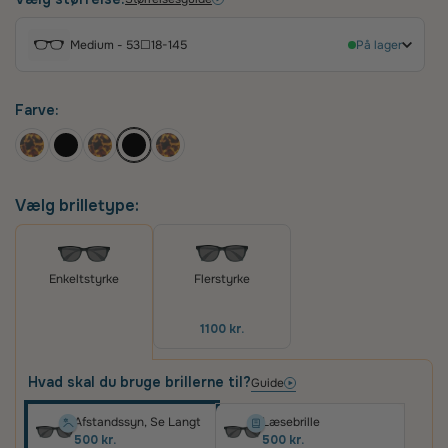
deres robuste konstruktion og komfortable
pasform er de ideelle til hverdagsbrug, hvor de
Medium - 53☐18-145
På lager
kombinerer ikonisk Ray-Ban stil med pålidelig
kvalitet.
Farve:
Vælg brilletype:
Flerstyrke
Enkeltstyrke
1100 kr.
Hvad skal du bruge brillerne til?
Guide
Afstandssyn, Se Langt
Læsebrille
500 kr.
500 kr.