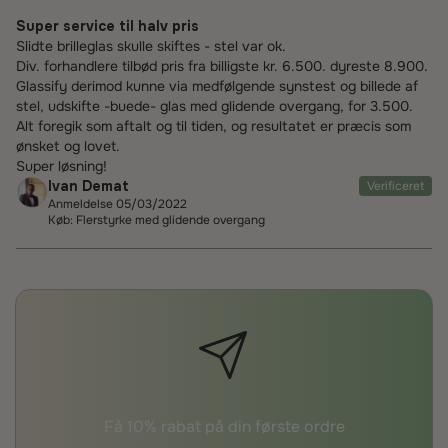
Super service til halv pris
Slidte brilleglas skulle skiftes - stel var ok.
Div. forhandlere tilbød pris fra billigste kr. 6.500. dyreste 8.900.
Glassify derimod kunne via medfølgende synstest og billede af
stel, udskifte -buede- glas med glidende overgang, for 3.500.
Alt foregik som aftalt og til tiden, og resultatet er præcis som
ønsket og lovet.
Super løsning!
Ivan Demat
Verificeret
Anmeldelse 05/03/2022
Køb: Flerstyrke med glidende overgang
Få 10% rabat på din første ordre