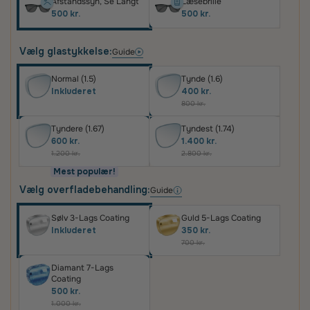
Afstandssyn, Se Langt
Læsebrille
500 kr.
500 kr.
Vælg glastykkelse:
Guide
Normal (1.5)
Tynde (1.6)
Inkluderet
400 kr.
800 kr.
Tyndere (1.67)
Tyndest (1.74)
600 kr.
1.400 kr.
1.200 kr.
2.800 kr.
Mest populær!
Vælg overfladebehandling:
Guide
Sølv 3-Lags Coating
Guld 5-Lags Coating
Inkluderet
350 kr.
700 kr.
Diamant 7-Lags
Coating
500 kr.
1.000 kr.