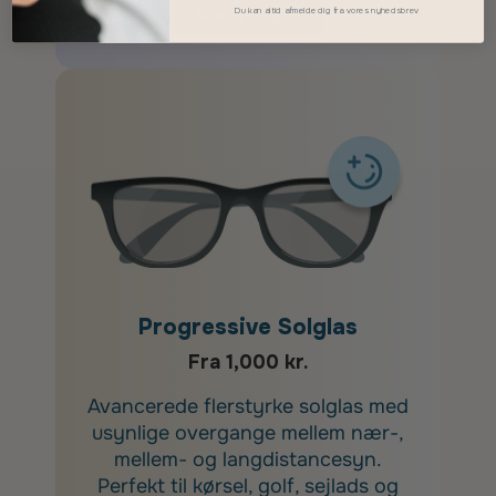
Vælg Type
Du kan altid afmelde dig fra vores nyhedsbrev
Progressive Solglas
Fra 1,000 kr.
Avancerede flerstyrke solglas med
usynlige overgange mellem nær-,
mellem- og langdistancesyn.
Perfekt til kørsel, golf, sejlads og