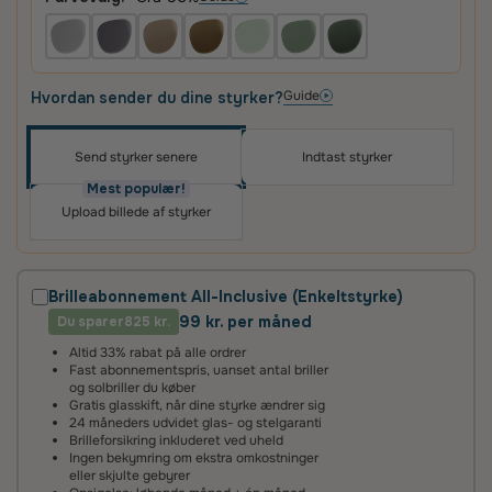
Guide
Hvordan sender du dine styrker?
Send styrker senere
Indtast styrker
Oplev skræddersyede brilleglas i høj kvalitet – til
priser, du vil elske
Mest populær!
Upload billede af styrker
Det vigtigste for os er, at du er tilfreds med dit køb.
Derfor får du altid
100 dages tilfredshedsgaranti
og
2 års fabriksgaranti
på glas og briller.
Brilleabonnement All-Inclusive (Enkeltstyrke)
99 kr. per måned
Du sparer
2 års fabriksgaranti
825 kr.
Altid 33% rabat på alle ordrer
Vi giver 2 års garanti på alle vores brilleglas og stel. Det
Fast abonnementspris, uanset antal briller
betyder, at hvis glassene ikke lever op til vores høje
og solbriller du køber
standarder, reparerer eller udskifter vi dem helt uden
Gratis glasskift, når dine styrke ændrer sig
beregning.
24 måneders udvidet glas- og stelgaranti
Brilleforsikring inkluderet ved uheld
Ingen bekymring om ekstra omkostninger
100 dages tilfredshedsgaranti
eller skjulte gebyrer