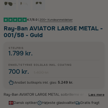
4.7/5.0
|
200+ Kundeanmeldelser
Ray-Ban AVIATOR LARGE METAL -
001/58 - Guld
STELPRIS
1.799 kr.
ENKELTSTYRKE SOLGLAS INKL.
COATING
700 kr.
1.400 kr.
Anslået butikspris inkl. glas:
5.249 kr.
Ray-Ban AVIATOR LARGE METAL solbrillerne er et
Læs mere
ikonisk valg, der kombinerer tidløs stil med
Dansk optiker
Højeste glaskvalitet
Gratis fragt
moderne komfort. Disse klassiske Aviator-stel i let