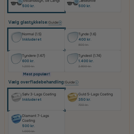
Afstandssyn, Se Langt
Læsebrille
500 kr.
500 kr.
Vælg glastykkelse:
Guide
Normal (1.5)
Tynde (1.6)
Inkluderet
400 kr.
800 kr.
Tyndere (1.67)
Tyndest (1.74)
600 kr.
1.400 kr.
1.200 kr.
2.800 kr.
Mest populær!
Vælg overfladebehandling:
Guide
Sølv 3-Lags Coating
Guld 5-Lags Coating
Inkluderet
350 kr.
700 kr.
Diamant 7-Lags
Coating
500 kr.
1.000 kr.