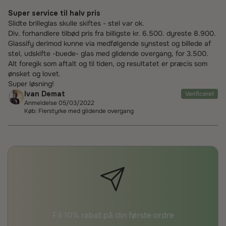
Super service til halv pris
Slidte brilleglas skulle skiftes - stel var ok.
Div. forhandlere tilbød pris fra billigste kr. 6.500. dyreste 8.900.
Glassify derimod kunne via medfølgende synstest og billede af
stel, udskifte -buede- glas med glidende overgang, for 3.500.
Alt foregik som aftalt og til tiden, og resultatet er præcis som
ønsket og lovet.
Super løsning!
Ivan Demat
Verificeret
Anmeldelse 05/03/2022
Køb: Flerstyrke med glidende overgang
Få 10% rabat på din første ordre