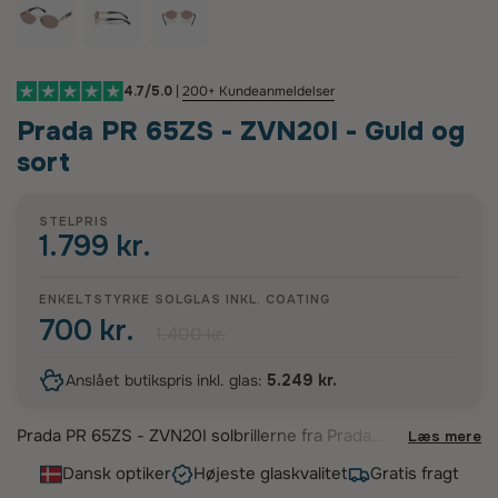
4.7/5.0
|
200+ Kundeanmeldelser
Prada PR 65ZS - ZVN20I - Guld og
sort
STELPRIS
1.799 kr.
ENKELTSTYRKE SOLGLAS INKL.
COATING
700 kr.
1.400 kr.
Anslået butikspris inkl. glas:
5.249 kr.
Prada PR 65ZS - ZVN20I solbrillerne fra Prada
Læs mere
udstråler tidløs elegance med deres smukke ovale
Dansk optiker
Højeste glaskvalitet
Gratis fragt
design. Stellet, udført i en raffineret kombination