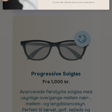
Vælg Type
Du kan altid afmelde dig fra vores nyhedsbrev
Progressive Solglas
Fra 1,000 kr.
Avancerede flerstyrke solglas med
usynlige overgange mellem nær-,
mellem- og langdistancesyn.
Perfekt til kørsel, golf, sejlads og