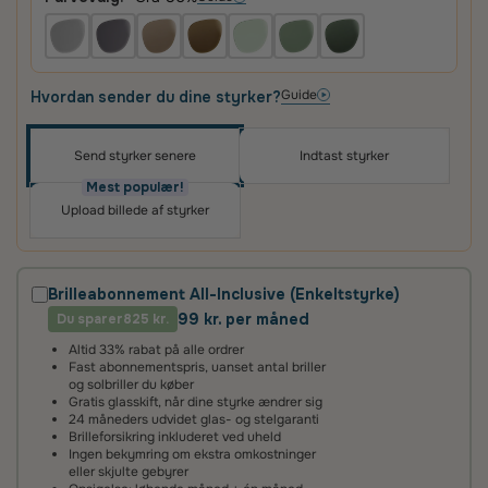
Guide
Hvordan sender du dine styrker?
Send styrker senere
Indtast styrker
Oplev skræddersyede brilleglas i høj kvalitet – til
priser, du vil elske
Mest populær!
Upload billede af styrker
Det vigtigste for os er, at du er tilfreds med dit køb.
Derfor får du altid
100 dages tilfredshedsgaranti
og
2 års fabriksgaranti
på glas og briller.
Brilleabonnement All-Inclusive (Enkeltstyrke)
99 kr. per måned
Du sparer
2 års fabriksgaranti
825 kr.
Altid 33% rabat på alle ordrer
Vi giver 2 års garanti på alle vores brilleglas og stel. Det
Fast abonnementspris, uanset antal briller
betyder, at hvis glassene ikke lever op til vores høje
og solbriller du køber
standarder, reparerer eller udskifter vi dem helt uden
Gratis glasskift, når dine styrke ændrer sig
beregning.
24 måneders udvidet glas- og stelgaranti
Brilleforsikring inkluderet ved uheld
Ingen bekymring om ekstra omkostninger
100 dages tilfredshedsgaranti
eller skjulte gebyrer