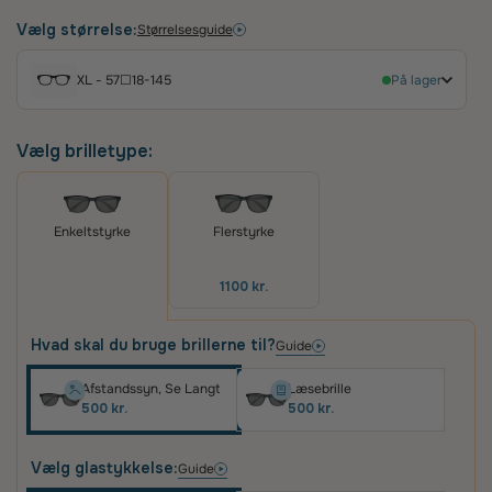
rektangulært design med en let og robust
titaniumramme i mat sort. De markante røde
Vælg størrelse:
Størrelsesguide
detaljer på stængerne tilføjer et dynamisk touch,
der understreger brandets ikoniske stil. Perfekte
XL - 57☐18-145
På lager
til den aktive mand, der søger både høj ydeevne
og et stilrent udtryk.
Vælg brilletype:
Flerstyrke
Enkeltstyrke
1100 kr.
Hvad skal du bruge brillerne til?
Guide
Afstandssyn, Se Langt
Læsebrille
500 kr.
500 kr.
Vælg glastykkelse:
Guide