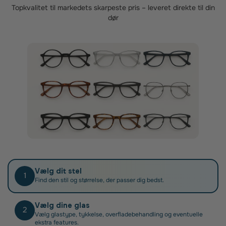
er specialister i.
Topkvalitet til markedets skarpeste pris – leveret direkte til din
dør
Når du har fået dine nye brilleglas, skal du blot
indsende din faktura til Sygeforsikring Danmark.
Vælg dit stel
1
Find den stil og størrelse, der passer dig bedst.
Vælg dine glas
2
Vælg glastype, tykkelse, overfladebehandling og eventuelle
ekstra features.