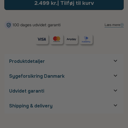
2.499 kr.
| Tilføj til kurv
100 dage – så finder vi en løsning, der sikrer, at du bliver glad.
100 dages udvidet garanti
Læs mere
Produktdetaljer
Mål på stel
Sygeforsikring Danmark
Stelbredde:
Næsebro:
18 mm
Glasbredde:
57 mm
Udvidet garanti
Glashøjde:
Stanglængde:
145 mm
Shipping & delivery
Detaljer om stel
Gratis fragt
Størrelse:
XL