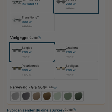
Inkluderet
200 kr.
400 kr.
Transitions™
900 kr.
1.200 kr.
Vælg type:
Guide
Solglas
Gradient
200 kr.
200 kr.
400 kr.
400 kr.
Polariserede
Spejlglas
800 kr.
200 kr.
1.500 kr.
400 kr.
Farvevalg:
- Grå 50%
Guide
Guide
Hvordan sender du dine styrker?