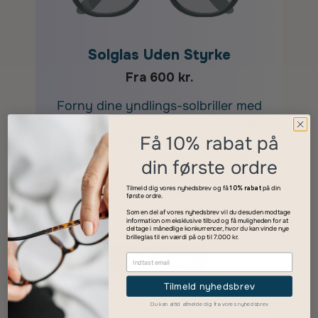
Solglas Uden Styrke
Fra 600 kr.
Forny dine yndlings-solbriller med
nye kvalitetsglas uden styrke. Alle
Få 10% rabat på
vores glas har 100% UV-
beskyttelse og kommer i forskellige
din første ordre
farver og toner. Tilføj polarisering
for at reducere blænding og
Tilmeld dig vores nyhedsbrev og få
10% rabat
på din
første ordre.
forbedre kontrast og farver.
Som en del af vores nyhedsbrev vil du desuden modtage
information om eksklusive tilbud og få muligheden for at
deltage i månedlige konkurrencer, hvor du kan vinde nye
brilleglas til en værdi på op til 7.000 kr.
Vælg Type
Tilmeld nyhedsbrev
Du kan altid afmelde dig fra vores nyhedsbrev