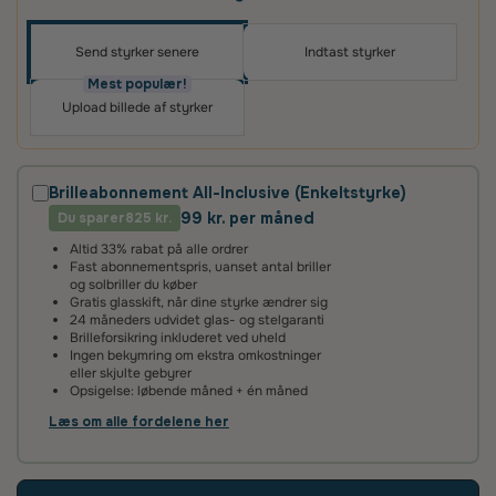
Send styrker senere
Indtast styrker
Oplev skræddersyede brilleglas i høj kvalitet – til
priser, du vil elske
Mest populær!
Upload billede af styrker
Det vigtigste for os er, at du er tilfreds med dit køb.
Derfor får du altid
100 dages tilfredshedsgaranti
og
2 års fabriksgaranti
på glas og briller.
Brilleabonnement All-Inclusive (Enkeltstyrke)
99 kr. per måned
Du sparer
2 års fabriksgaranti
825 kr.
Altid 33% rabat på alle ordrer
Vi giver 2 års garanti på alle vores brilleglas og stel. Det
Fast abonnementspris, uanset antal briller
betyder, at hvis glassene ikke lever op til vores høje
og solbriller du køber
standarder, reparerer eller udskifter vi dem helt uden
Gratis glasskift, når dine styrke ændrer sig
beregning.
24 måneders udvidet glas- og stelgaranti
Brilleforsikring inkluderet ved uheld
Ingen bekymring om ekstra omkostninger
100 dages tilfredshedsgaranti
eller skjulte gebyrer
Opsigelse: løbende måned + én måned
Det kan tage lidt tid at vænne sig til nye brilleglas – især hvis
de har en ny styrke eller er flerstyrke med glidende
Læs om alle fordelene her
overgang. Vi anbefaler derfor, at du giver dine øjne tid til at
tilpasse sig.
Hvis du alligevel ikke er tilfreds, kan du kontakte os inden for