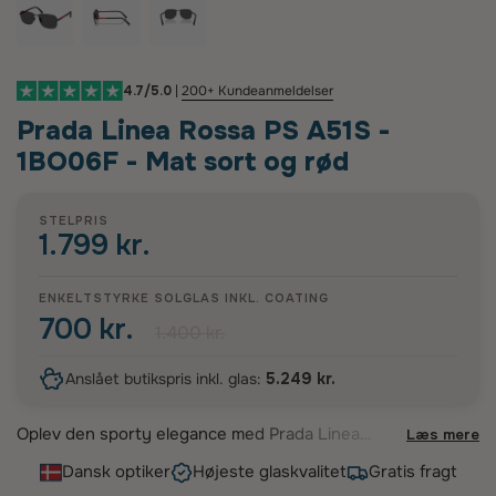
4.7/5.0
|
200+ Kundeanmeldelser
Prada Linea Rossa PS A51S -
1BO06F - Mat sort og rød
STELPRIS
1.799 kr.
ENKELTSTYRKE SOLGLAS INKL.
COATING
700 kr.
1.400 kr.
Anslået butikspris inkl. glas:
5.249 kr.
Oplev den sporty elegance med Prada Linea
Læs mere
Rossa PS A51S - 1BO06F solbrillerne. Disse
Dansk optiker
Højeste glaskvalitet
Gratis fragt
herresolbriller kombinerer et moderne