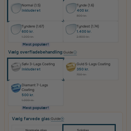
Normal (1.5)
Tynde (1.6)
Inkluderet
400 kr.
800 kr.
Tyndere (1.67)
Tyndest (1.74)
600 kr.
1.400 kr.
1.200 kr.
2.800 kr.
Mest populær!
Vælg overfladebehandling:
Guide
Sølv 3-Lags Coating
Guld 5-Lags Coating
Inkluderet
350 kr.
700 kr.
Diamant 7-Lags
Coating
500 kr.
1.000 kr.
Mest populær!
Vælg farvede glas:
Guide
Normale glas
Solglas