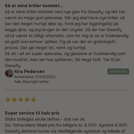
Så er mine briller kommet...
Så er mine briller kommet med nye glas fra Glassify, og det har
været en mega god oplevelse. Når jeg skal have nye briller, så
kan det meget hurtigt løbe op, fordi jeg har bygningsfejl på
begge øjne, og jeg bruger en del i styrke. Så der har Glassify
altså været et billigt alternativ, som for mig at se er fuldstændig
så godt som enhver optiker. Og så var det en gnidningsfri
proces. Det gik meget let, nemt og hurtigt.
Så alt i alt en super oplevelse, og glassene er fuldstændig som
den kvalitet, man ser hos optikeren. Så mega fedt. Tak til jer,
Glassify.
Kira Pedersen
Verificeret
Anmeldelse 01/05/2023
Køb: Blue light briller
Super service til halv pris
Slidte brilleglas skulle skiftes - stel var ok.
Div. forhandlere tilbød pris fra billigste kr. 6.500. dyreste 8.900.
Glassify derimod kunne via medfølgende synstest og billede af