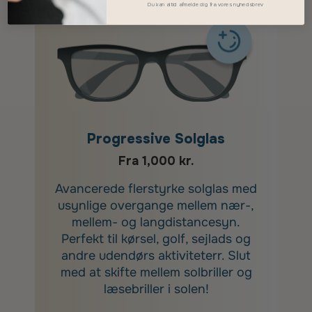
Du kan altid afmelde dig fra vores nyhedsbrev
Progressive Solglas
Fra 1,000 kr.
Avancerede flerstyrke solglas med
usynlige overgange mellem nær-,
mellem- og langdistancesyn.
Perfekt til kørsel, golf, sejlads og
andre udendørs aktiviteterr. Slut
med at skifte mellem solbriller og
læsebriller i solen!