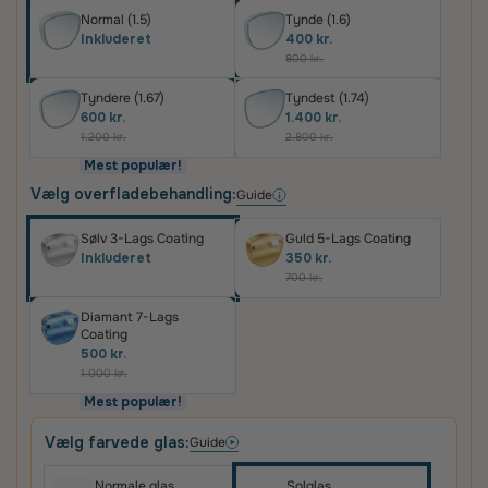
Normal (1.5)
Tynde (1.6)
Inkluderet
400 kr.
800 kr.
Tyndere (1.67)
Tyndest (1.74)
600 kr.
1.400 kr.
1.200 kr.
2.800 kr.
Mest populær!
Vælg overfladebehandling:
Guide
Sølv 3-Lags Coating
Guld 5-Lags Coating
Inkluderet
350 kr.
700 kr.
Diamant 7-Lags
Coating
500 kr.
1.000 kr.
Mest populær!
Vælg farvede glas:
Guide
Normale glas
Solglas