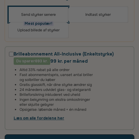
Send styrker senere
Indtast styrker
Oplev skræddersyede brilleglas i høj kvalitet – til
priser, du vil elske
Mest populær!
Upload billede af styrker
Det vigtigste for os er, at du er tilfreds med dit køb.
Derfor får du altid
100 dages tilfredshedsgaranti
og
2 års fabriksgaranti
på glas og briller.
Brilleabonnement All-Inclusive (Enkeltstyrke)
99 kr. per måned
Du sparer
2 års fabriksgaranti
693 kr.
Altid 33% rabat på alle ordrer
Vi giver 2 års garanti på alle vores brilleglas og stel. Det
Fast abonnementspris, uanset antal briller
betyder, at hvis glassene ikke lever op til vores høje
og solbriller du køber
standarder, reparerer eller udskifter vi dem helt uden
Gratis glasskift, når dine styrke ændrer sig
beregning.
24 måneders udvidet glas- og stelgaranti
Brilleforsikring inkluderet ved uheld
Ingen bekymring om ekstra omkostninger
100 dages tilfredshedsgaranti
eller skjulte gebyrer
Opsigelse: løbende måned + én måned
Det kan tage lidt tid at vænne sig til nye brilleglas – især hvis
de har en ny styrke eller er flerstyrke med glidende
Læs om alle fordelene her
overgang. Vi anbefaler derfor, at du giver dine øjne tid til at
tilpasse sig.
Hvis du alligevel ikke er tilfreds, kan du kontakte os inden for