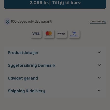
2.099 kr.
| Tilføj til kurv
100 dage – så finder vi en løsning, der sikrer, at du bliver glad.
100 dages udvidet garanti
Læs mere
Produktdetaljer
Mål på stel
Sygeforsikring Danmark
Stelbredde:
Næsebro:
19 mm
Glasbredde:
55 mm
Udvidet garanti
Glashøjde:
Stanglængde:
140 mm
Shipping & delivery
Detaljer om stel
Gratis fragt
Størrelse:
XL