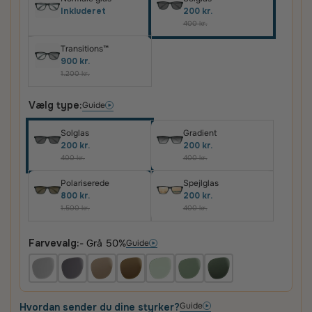
Inkluderet
200 kr.
400 kr.
Transitions™
900 kr.
1.200 kr.
Vælg type:
Guide
Solglas
Gradient
200 kr.
200 kr.
400 kr.
400 kr.
Polariserede
Spejlglas
800 kr.
200 kr.
1.500 kr.
400 kr.
Farvevalg:
- Grå 50%
Guide
Guide
Hvordan sender du dine styrker?