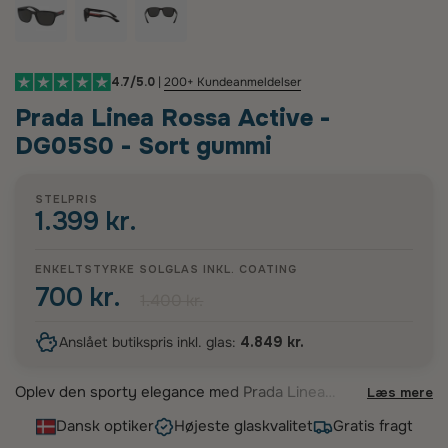
4.7/5.0
|
200+ Kundeanmeldelser
Prada Linea Rossa Active -
DG05S0 - Sort gummi
STELPRIS
1.399 kr.
ENKELTSTYRKE SOLGLAS INKL.
COATING
700 kr.
1.400 kr.
Anslået butikspris inkl. glas:
4.849 kr.
Oplev den sporty elegance med Prada Linea
Læs mere
Rossa Active - DG05S0 solbrillerne. Disse
Dansk optiker
Højeste glaskvalitet
Gratis fragt
moderne solbriller til herre er designet med en