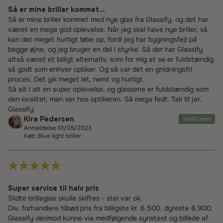
Så er mine briller kommet...
Så er mine briller kommet med nye glas fra Glassify, og det har
været en mega god oplevelse. Når jeg skal have nye briller, så
kan det meget hurtigt løbe op, fordi jeg har bygningsfejl på
begge øjne, og jeg bruger en del i styrke. Så der har Glassify
altså været et billigt alternativ, som for mig at se er fuldstændig
så godt som enhver optiker. Og så var det en gnidningsfri
proces. Det gik meget let, nemt og hurtigt.
Så alt i alt en super oplevelse, og glassene er fuldstændig som
den kvalitet, man ser hos optikeren. Så mega fedt. Tak til jer,
Glassify.
Kira Pedersen
Verificeret
Anmeldelse 01/05/2023
Køb: Blue light briller
Super service til halv pris
Slidte brilleglas skulle skiftes - stel var ok.
Div. forhandlere tilbød pris fra billigste kr. 6.500. dyreste 8.900.
Glassify derimod kunne via medfølgende synstest og billede af