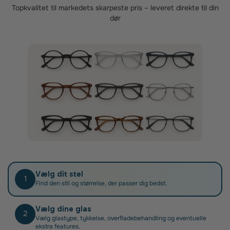
er specialister i.
Topkvalitet til markedets skarpeste pris – leveret direkte til din
dør
Når du har fået dine nye brilleglas, skal du blot
indsende din faktura til Sygeforsikring Danmark.
Vælg dit stel
1
Find den stil og størrelse, der passer dig bedst.
Vælg dine glas
2
Vælg glastype, tykkelse, overfladebehandling og eventuelle
ekstra features.