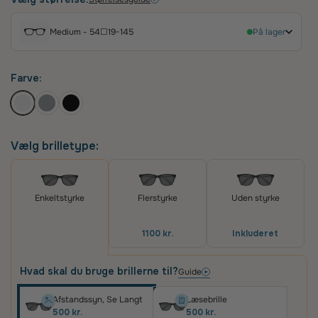
brug.
Medium - 54☐19-145
På lager
Farve:
Vælg brilletype:
Flerstyrke
Uden styrke
Enkeltstyrke
1100 kr.
Inkluderet
Hvad skal du bruge brillerne til?
Guide
Afstandssyn, Se Langt
Læsebrille
500 kr.
500 kr.