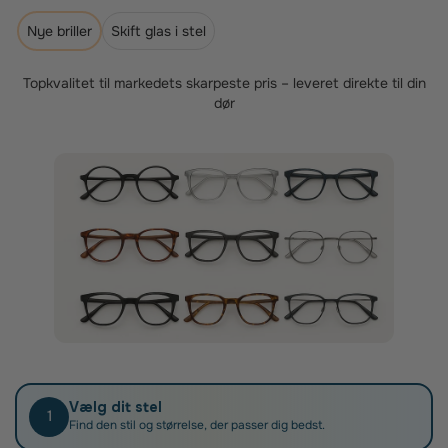
Som medlem af Sygeforsikring Danmark kan du få fuldt
tilskud, når du køber briller hos os. Sygeforsikringen
Nye briller
Skift glas i stel
giver kun tilskud til brilleglas, der er individuelt opmålt
og tilpasset kundens syn og brillestel – præcis dét, vi
er specialister i.
Topkvalitet til markedets skarpeste pris – leveret direkte til din
dør
Når du har fået dine nye brilleglas, skal du blot
indsende din faktura til Sygeforsikring Danmark.
Vælg dit stel
1
Find den stil og størrelse, der passer dig bedst.