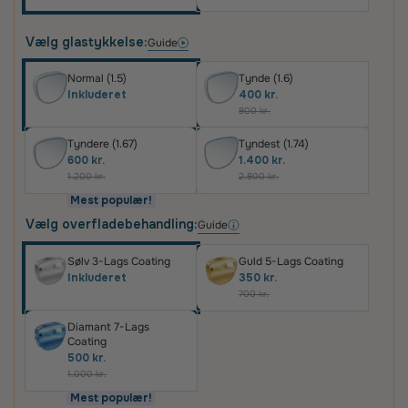
Vælg glastykkelse:
Guide
Normal (1.5)
Tynde (1.6)
Inkluderet
400 kr.
800 kr.
Tyndere (1.67)
Tyndest (1.74)
600 kr.
1.400 kr.
1.200 kr.
2.800 kr.
Mest populær!
Vælg overfladebehandling:
Guide
Sølv 3-Lags Coating
Guld 5-Lags Coating
Inkluderet
350 kr.
700 kr.
Diamant 7-Lags
Coating
500 kr.
1.000 kr.
Mest populær!