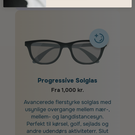
Progressive Solglas
Fra 1,000 kr.
Avancerede flerstyrke solglas med
usynlige overgange mellem nær-,
mellem- og langdistancesyn.
Perfekt til kørsel, golf, sejlads og
andre udendørs aktiviteterr. Slut