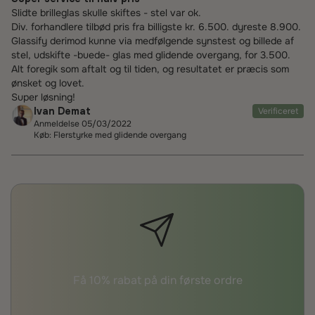
Slidte brilleglas skulle skiftes - stel var ok.
Div. forhandlere tilbød pris fra billigste kr. 6.500. dyreste 8.900.
Glassify derimod kunne via medfølgende synstest og billede af
stel, udskifte -buede- glas med glidende overgang, for 3.500.
Alt foregik som aftalt og til tiden, og resultatet er præcis som
ønsket og lovet.
Super løsning!
Ivan Demat
Verificeret
Anmeldelse 05/03/2022
Køb: Flerstyrke med glidende overgang
Få 10% rabat på din første ordre