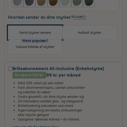
Guide
Hvordan sender du dine styrker?
Send styrker senere
Indtast styrker
Oplev skræddersyede brilleglas i høj kvalitet – til
priser, du vil elske
Mest populær!
Upload billede af styrker
Det vigtigste for os er, at du er tilfreds med dit køb.
Derfor får du altid
100 dages tilfredshedsgaranti
og
2 års fabriksgaranti
på glas og briller.
Brilleabonnement All-Inclusive (Enkeltstyrke)
99 kr. per måned
Du sparer
2 års fabriksgaranti
330 kr.
Altid 33% rabat på alle ordrer
Vi giver 2 års garanti på alle vores brilleglas og stel. Det
Fast abonnementspris, uanset antal briller
betyder, at hvis glassene ikke lever op til vores høje
og solbriller du køber
standarder, reparerer eller udskifter vi dem helt uden
Gratis glasskift, når dine styrke ændrer sig
beregning.
24 måneders udvidet glas- og stelgaranti
Brilleforsikring inkluderet ved uheld
Ingen bekymring om ekstra omkostninger
100 dages tilfredshedsgaranti
eller skjulte gebyrer
Opsigelse: løbende måned + én måned
Det kan tage lidt tid at vænne sig til nye brilleglas – især hvis
de har en ny styrke eller er flerstyrke med glidende