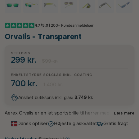
4.7/5.0
|
200+ Kundeanmeldelser
Orvalis - Transparent
STELPRIS
299 kr.
599 kr.
ENKELTSTYRKE SOLGLAS INKL.
COATING
700 kr.
1.400 kr.
Anslået butikspris inkl. glas:
3.749 kr.
Aerex Orvalis er en let sportsbrille til herrer med
Læs mere
et markant firkantet udtryk. Det robuste
Dansk optiker
Højeste glaskvalitet
Gratis fragt
TR90‑stel giver høj fleksibilitet og
modstandsdygtighed, mens den skarpe, sporty
form sikrer et stabilt og moderne look til aktiv
Vælg størrelse:
Størrelsesguide