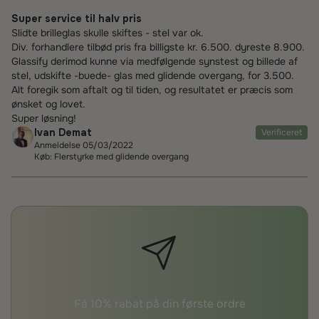
Super service til halv pris
Slidte brilleglas skulle skiftes - stel var ok.
Div. forhandlere tilbød pris fra billigste kr. 6.500. dyreste 8.900.
Glassify derimod kunne via medfølgende synstest og billede af
stel, udskifte -buede- glas med glidende overgang, for 3.500.
Alt foregik som aftalt og til tiden, og resultatet er præcis som
ønsket og lovet.
Super løsning!
Ivan Demat
Verificeret
Anmeldelse 05/03/2022
Køb: Flerstyrke med glidende overgang
Få 10% rabat på din første ordre