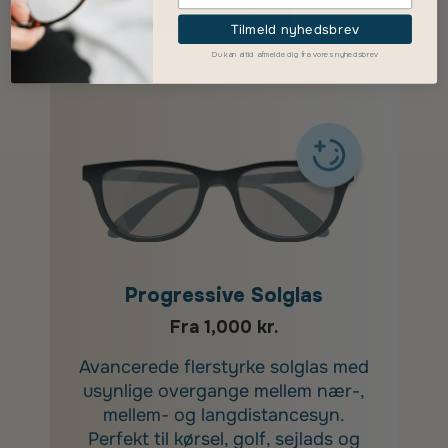
Vælg Type
Tilmeld nyhedsbrev
Du kan altid afmelde dig fra vores nyhedsbrev
Progressive Solglas
Fra 1,000 kr.
Avancerede flerstyrke solglas med
usynlige overgange mellem nær-,
mellem- og langdistancesyn.
Perfekt til kørsel, golf, sejlads og