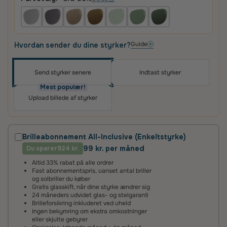
Guide
Hvordan sender du dine styrker?
Send styrker senere
Indtast styrker
Oplev skræddersyede brilleglas i høj kvalitet – til
priser, du vil elske
Mest populær!
Upload billede af styrker
Det vigtigste for os er, at du er tilfreds med dit køb.
Derfor får du altid
100 dages tilfredshedsgaranti
og
2 års fabriksgaranti
på glas og briller.
Brilleabonnement All-Inclusive (Enkeltstyrke)
99 kr. per måned
Du sparer
2 års fabriksgaranti
924 kr.
Altid 33% rabat på alle ordrer
Vi giver 2 års garanti på alle vores brilleglas og stel. Det
Fast abonnementspris, uanset antal briller
betyder, at hvis glassene ikke lever op til vores høje
og solbriller du køber
standarder, reparerer eller udskifter vi dem helt uden
Gratis glasskift, når dine styrke ændrer sig
beregning.
24 måneders udvidet glas- og stelgaranti
Brilleforsikring inkluderet ved uheld
Ingen bekymring om ekstra omkostninger
100 dages tilfredshedsgaranti
eller skjulte gebyrer