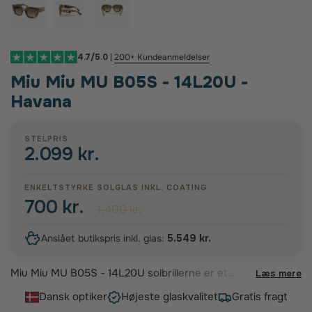
4.7/5.0
|
200+ Kundeanmeldelser
Miu Miu MU B05S - 14L20U -
Havana
STELPRIS
2.099 kr.
ENKELTSTYRKE SOLGLAS INKL.
COATING
700 kr.
1.400 kr.
Anslået butikspris inkl. glas:
5.549 kr.
Miu Miu MU B05S - 14L20U solbrillerne er et
Læs mere
udtryk for moderne elegance og luksus. Disse
Dansk optiker
Højeste glaskvalitet
Gratis fragt
iøjnefaldende stel i Havana acetat har en