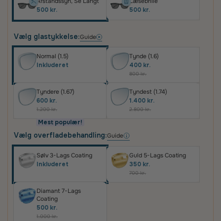
Afstandssyn, Se Langt
Læsebrille
500 kr.
500 kr.
Vælg glastykkelse:
Guide
Normal (1.5)
Tynde (1.6)
Inkluderet
400 kr.
800 kr.
Tyndere (1.67)
Tyndest (1.74)
600 kr.
1.400 kr.
1.200 kr.
2.800 kr.
Mest populær!
Vælg overfladebehandling:
Guide
Sølv 3-Lags Coating
Guld 5-Lags Coating
Inkluderet
350 kr.
700 kr.
Diamant 7-Lags
Coating
500 kr.
1.000 kr.