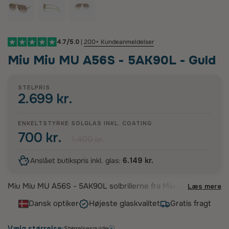
4.7/5.0
|
200+ Kundeanmeldelser
Miu Miu MU A56S - 5AK90L - Guld
STELPRIS
2.699 kr.
ENKELTSTYRKE SOLGLAS INKL.
COATING
700 kr.
1.400 kr.
Anslået butikspris inkl. glas:
6.149 kr.
Miu Miu MU A56S - 5AK90L solbrillerne fra Miu
Læs mere
Miu udstråler moderne elegance med deres
Dansk optiker
Højeste glaskvalitet
Gratis fragt
markante aviator-inspirerede design. Disse lette
stel i skinnende guldmetal komplementeres af
smukke brune gradientlinser, der giver et
Vælg størrelse:
Størrelsesguide