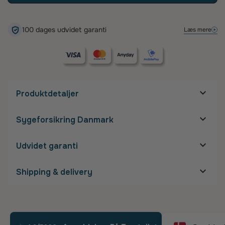
100 dages udvidet garanti
Læs mere
Produktdetaljer
Mål på stel
Sygeforsikring Danmark
Stelbredde:
Næsebro:
2 mm
Glasbredde:
66 mm
Udvidet garanti
Glashøjde:
Stanglængde:
140 mm
Shipping & delivery
Detaljer om stel
Gratis fragt
Størrelse:
XL
Materiale:
Metal
Vægt:
Ultralet
Leveringtid: 5-10 hverdage