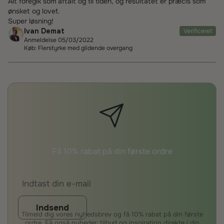
Alt foregik som aftalt og til tiden, og resultatet er præcis som
ønsket og lovet.
Super løsning!
Ivan Demat
Verificeret
Anmeldelse 05/03/2022
Køb: Flerstyrke med glidende overgang
Få 10% rabat på din første ordre
Indsend
Tilmeld dig vores nyhedsbrev og få 10% rabat på din første
ordre. Få også nyheder, tilbud og inspiration direkte i din