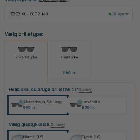
sofistikeret udtryk. Den unikke form og det
minimalistiske design sikrer både stil og komfort,
XL - 66☐2-140
På lager
perfekt til den modebevidste kvinde, der ønsker
at tilføje et luksuriøst touch til sit look.
Vælg brilletype:
Flerstyrke
Enkeltstyrke
1100 kr.
Hvad skal du bruge brillerne til?
Guide
Afstandssyn, Se Langt
Læsebrille
500 kr.
500 kr.
Vælg glastykkelse:
Guide
Normal (1.5)
Tynde (1.6)