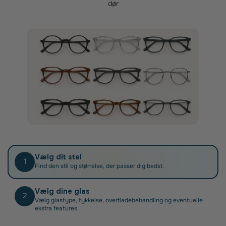
dør
Når du har fået dine nye brilleglas, skal du blot
indsende din faktura til Sygeforsikring Danmark.
Vælg dit stel
1
Find den stil og størrelse, der passer dig bedst.
Vælg dine glas
2
Vælg glastype, tykkelse, overfladebehandling og eventuelle
ekstra features.