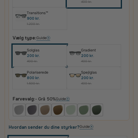
400 kr.
Transitions™
900 kr.
1.200 kr.
Vælg type:
Guide
Solglas
Gradient
200 kr.
200 kr.
400 kr.
400 kr.
Polariserede
Spejlglas
800 kr.
200 kr.
1.500 kr.
400 kr.
Farvevalg:
- Grå 50%
Guide
Guide
Hvordan sender du dine styrker?