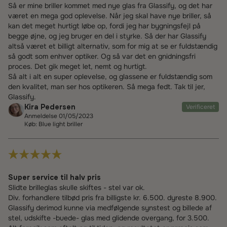
Så er mine briller kommet med nye glas fra Glassify, og det har
været en mega god oplevelse. Når jeg skal have nye briller, så
kan det meget hurtigt løbe op, fordi jeg har bygningsfejl på
begge øjne, og jeg bruger en del i styrke. Så der har Glassify
altså været et billigt alternativ, som for mig at se er fuldstændig
så godt som enhver optiker. Og så var det en gnidningsfri
proces. Det gik meget let, nemt og hurtigt.
Så alt i alt en super oplevelse, og glassene er fuldstændig som
den kvalitet, man ser hos optikeren. Så mega fedt. Tak til jer,
Glassify.
Kira Pedersen
Verificeret
Anmeldelse 01/05/2023
Køb: Blue light briller
Super service til halv pris
Slidte brilleglas skulle skiftes - stel var ok.
Div. forhandlere tilbød pris fra billigste kr. 6.500. dyreste 8.900.
Glassify derimod kunne via medfølgende synstest og billede af
stel, udskifte -buede- glas med glidende overgang, for 3.500.