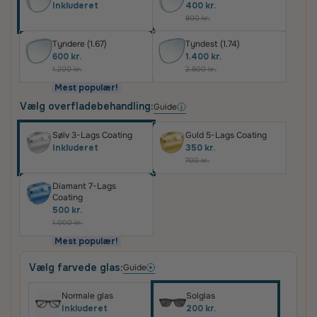
Inkluderet
400 kr.
800 kr.
Tyndere (1.67)
Tyndest (1.74)
600 kr.
1.400 kr.
1.200 kr.
2.800 kr.
Mest populær!
Vælg overfladebehandling:
Guide
Sølv 3-Lags Coating
Guld 5-Lags Coating
Inkluderet
350 kr.
700 kr.
Diamant 7-Lags
Coating
500 kr.
1.000 kr.
Mest populær!
Vælg farvede glas:
Guide
Normale glas
Solglas
Inkluderet
200 kr.