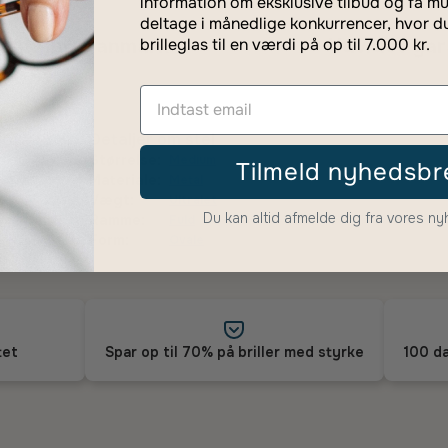
information om eksklusive tilbud og få mu
deltage i månedlige konkurrencer, hvor d
brilleglas til en værdi på op til 7.000 kr.
rsikring Danmark
Udvidet gar
Detaljer om stel
Størrelse:
Medium
Tilmeld nyhedsbr
Materiale:
Metal
Vægt:
Ultralet
Du kan altid afmelde dig fra vores n
Ramme:
Fuld
Form:
Ovale
tet
Spar op til 70% på briller med styrke
100 da