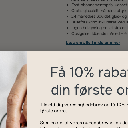
Fast abonnementspris, uanset an
Gratis glasskift, når dine styr
24 måneders udvidet glas- og 
Brilleforsikring inkluderet ved 
Ingen bekymring om ekstra omko
Opsigelse: løbende måned + 
Læs om alle fordelene her
2.7
Få 10% raba
din første o
100 dages udvidet garanti
Læs
Tilmeld dig vores nyhedsbrev og få
10% 
første ordre.
Som en del af vores nyhedsbrev vil du 