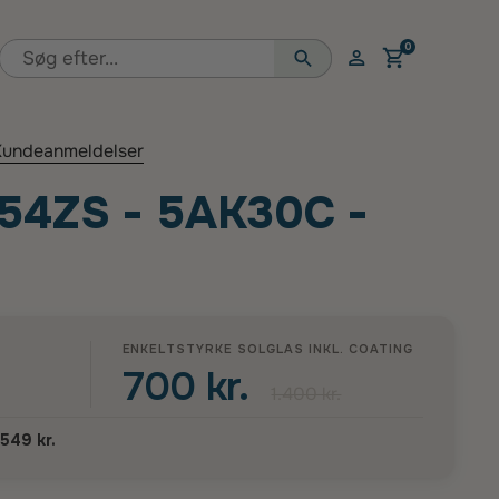
0
Åben vogn
undeanmeldelser
54ZS - 5AK30C -
ENKELTSTYRKE SOLGLAS INKL.
COATING
700 kr.
1.400 kr.
.549 kr.