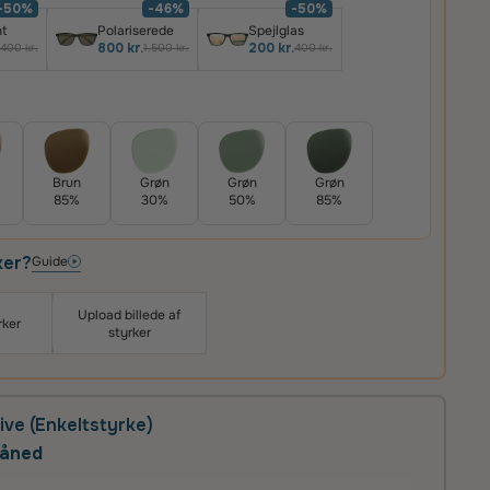
-50%
-46%
-50%
t
Polariserede
Spejlglas
800 kr.
200 kr.
400 kr.
1.500 kr.
400 kr.
Brun
Grøn
Grøn
Grøn
85%
30%
50%
85%
ker?
Guide
Upload billede af
rker
styrker
ive (Enkeltstyrke)
måned