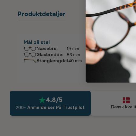
Produktdetaljer
Sygefo
Mål på stel
Næsebro:
19 mm
Glasbredde:
53 mm
Stanglængde:
140 mm
4.8/5
Dansk kvali
200+
Anmeldelser På Trustpilot