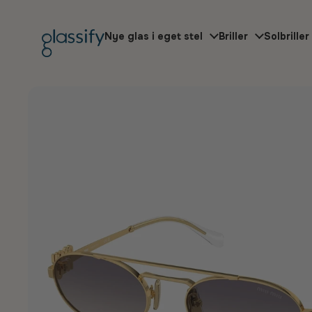
Gå til indhold
Nye glas i eget stel
Briller
Solbriller