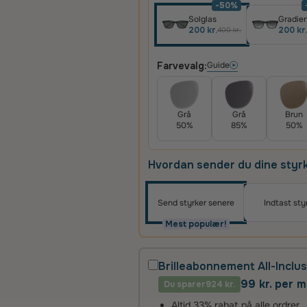
-50%
Solglas
Gradien
200 kr.
200 kr.
400 kr.
Farvevalg:
Guide
Grå
Grå
Brun
50%
85%
50%
Hvordan sender du dine styr
Send styrker senere
Indtast sty
Mest populær!
Brilleabonnement All-Inclus
99 kr. per 
Du sparer
924 kr.
Altid 33% rabat på alle ordrer