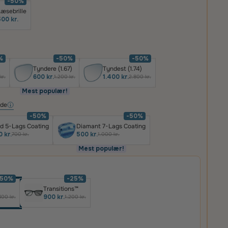
-50%
æsebrille
00 kr.
%
-50%
-50%
Tyndere (1.67)
Tyndest (1.74)
600 kr.
1.400 kr.
kr.
1.200 kr.
2.800 kr.
Mest populær!
ide
-50%
-50%
d 5-Lags Coating
Diamant 7-Lags Coating
 kr.
500 kr.
700 kr.
1.000 kr.
Mest populær!
-50%
-25%
Transitions™
900 kr.
400 kr.
1.200 kr.