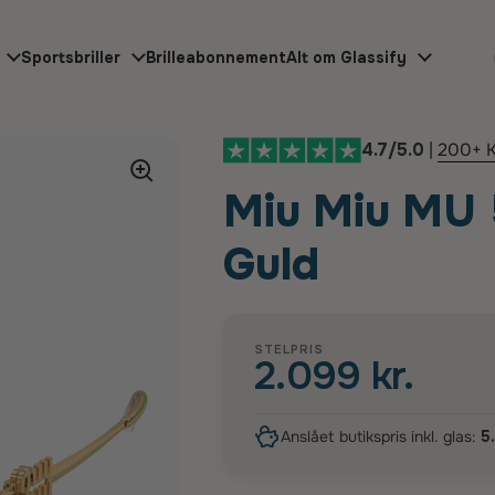
Sportsbriller
Brilleabonnement
Alt om Glassify
4.7/5.0
|
200+ K
Miu Miu MU 
Guld
STELPRIS
2.099 kr.
Anslået butikspris inkl. glas:
5