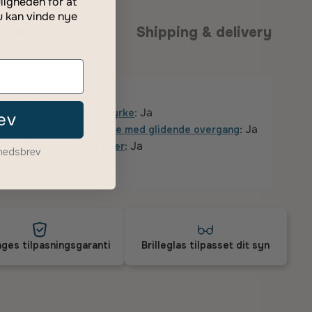
ligheden for at
u kan vinde nye
anti
Shipping & delivery
Styrkedetaljer
Fås som
: Ja
enkeltstyrke
ev
Fås som
: Ja
flerstyrke med glidende overgang
Fås som
: Ja
læsebriller
yhedsbrev
ges tilpasningsgaranti
Brilleglas tilpasset dit syn