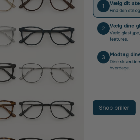
Vælg dit ste
1
Find den stil o
Vælg dine g
2
Vælg glastype,
features.
Modtag dine 
3
Dine skræddersy
hverdage.
Shop briller