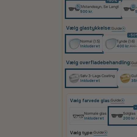
-50%
Afstandssyn, Se Langt
L
500 kr.
5
Vælg glastykkelse:
Guide
-50
Normal (1.5)
Tynde (1.6)
Inkluderet
400 kr.
800 
Vælg overfladebehandling:
Gu
Sølv 3-Lags Coating
Gul
Inkluderet
350
Vælg farvede glas:
Guide
Normale glas
Solglas
Inkluderet
200 kr.
Vælg type:
Guide