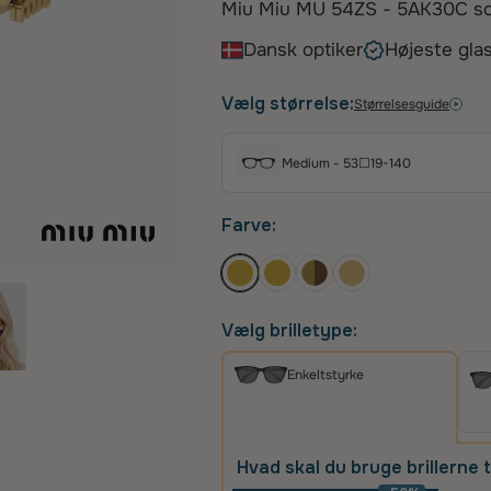
Miu Miu MU 54ZS - 5AK30C solb
sofistikeret og moderne eleganc
Dansk optiker
Højeste glas
skinnende guldmetal, der smuk
markant dobbeltbro og de ikon
Vælg størrelse:
Størrelsesguide
dette stel et ægte fashion sta
former med et luksuriøst udtryk,
Medium - 53☐19-140
Farve:
Vælg brilletype:
Enkeltstyrke
Hvad skal du bruge brillerne t