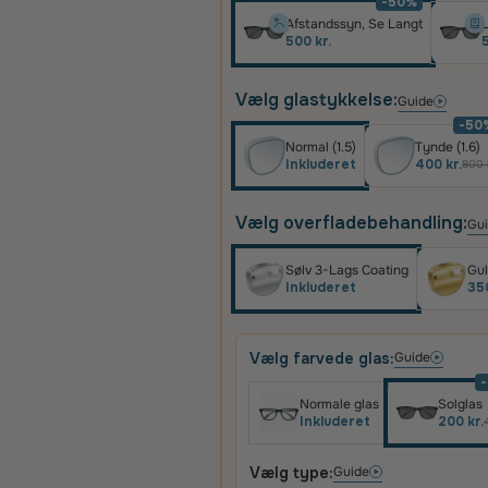
-50%
Afstandssyn, Se Langt
L
500 kr.
5
Vælg glastykkelse:
Guide
-50
Normal (1.5)
Tynde (1.6)
Inkluderet
400 kr.
800 
Vælg overfladebehandling:
Gu
Sølv 3-Lags Coating
Gul
Inkluderet
350
Vælg farvede glas:
Guide
Normale glas
Solglas
Inkluderet
200 kr.
Vælg type:
Guide