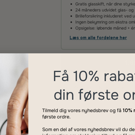
Gratis glasskift, når dine styr
24 måneders udvidet glas- og 
Brilleforsikring inkluderet ved 
Ingen bekymring om ekstra omko
Opsigelse: løbende måned + 
Læs om alle fordelene her
1.6
Få 10% raba
100 dages udvidet garanti
Læs
din første o
Tilmeld dig vores nyhedsbrev og få
10% 
første ordre.
Som en del af vores nyhedsbrev vil du 