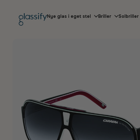
Gå til indhold
Nye glas i eget stel
Briller
Solbriller