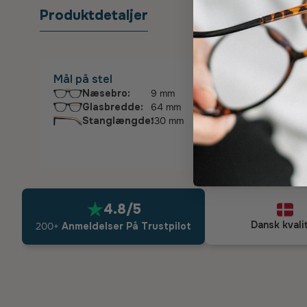
Produktdetaljer
Sygefo
Mål på stel
Næsebro:
9 mm
Glasbredde:
64 mm
Stanglængde:
130 mm
4.8/5
Dansk kvali
200+
Anmeldelser På Trustpilot