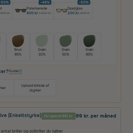
-50%
-46%
-50%
t
Polariserede
Spejlglas
800 kr.
200 kr.
400 kr.
1.500 kr.
400 kr.
Brun
Grøn
Grøn
Grøn
85%
30%
50%
85%
ker?
Guide
Upload billede af
rker
styrker
ive (Enkeltstyrke)
99 kr. per måned
Du sparer
561 kr.
tal briller og solbriller du køber