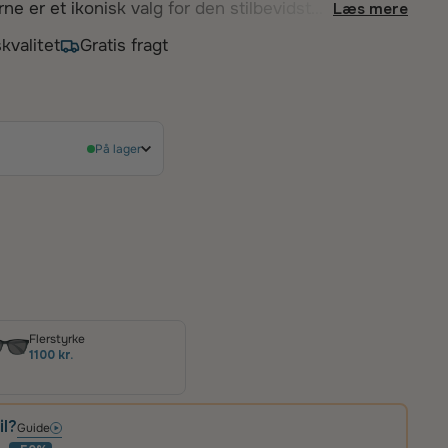
ne er et ikonisk valg for den stilbevidste
Læs mere
binerer et sporty aviator-design med en
kvalitet
Gratis fragt
er sikrer både holdbarhed og en
s karakteristiske sorte ramme, hvide
åler de en dynamisk og selvsikker stil,
.
På lager
Flerstyrke
1100 kr.
il?
Guide