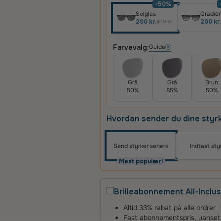
-50%
Solglas
Gradien
200 kr.
200 kr.
400 kr.
Farvevalg:
Guide
Grå
Grå
Brun
50%
85%
50%
Hvordan sender du dine styr
Send styrker senere
Indtast sty
Mest populær!
Brilleabonnement All-Inclus
Altid 33% rabat på alle ordrer
Fast abonnementspris, uanset an