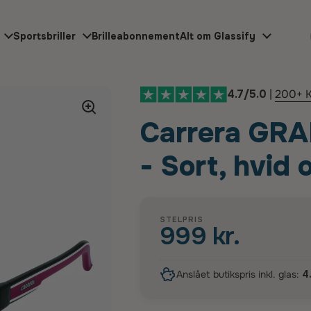
Sportsbriller
Brilleabonnement
Alt om Glassify
4.7/5.0
|
200+ K
Carrera GRA
- Sort, hvid 
STELPRIS
999 kr.
Anslået butikspris inkl. glas:
4