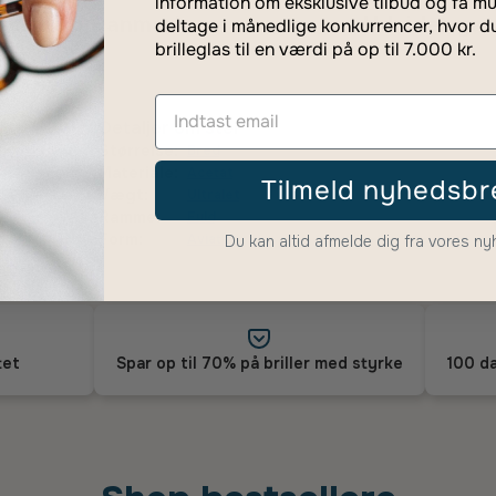
information om eksklusive tilbud og få mu
rsikring Danmark
Udvidet gar
deltage i månedlige konkurrencer, hvor d
brilleglas til en værdi på op til 7.000 kr.
Detaljer om stel
Størrelse:
Bred
Materiale:
Acetat
Tilmeld nyhedsbr
Vægt:
Ultralet
Ramme:
Fuld
Form:
Aviator
Du kan altid afmelde dig fra vores n
tet
Spar op til 70% på briller med styrke
100 da