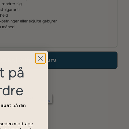
ke ændrer sig
stelgaranti
uheld
stninger eller skjulte gebyrer
én måned
99 kr.
| Tilføj til kurv
t på
 mere
rdre
rabat
på din
desuden modtage