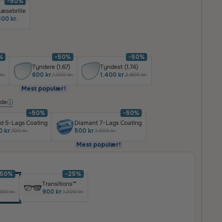
-50%
æsebrille
00 kr.
%
-50%
-50%
Tyndere (1.67)
Tyndest (1.74)
600 kr.
1.400 kr.
kr.
1.200 kr.
2.800 kr.
Mest populær!
ide
-50%
-50%
d 5-Lags Coating
Diamant 7-Lags Coating
 kr.
500 kr.
700 kr.
1.000 kr.
Mest populær!
-50%
-25%
Transitions™
900 kr.
400 kr.
1.200 kr.