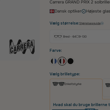
Carrera GRAND PRIX 2 solbriller
mand. Disse markante stel kom
Dansk optiker
Højeste glas
robust konstruktion i acetat, d
komfortabel pasform. Med dere
Vælg størrelse:
Størrelsesguide
detaljer og røde stænger, udstr
perfekt til at gøre et statement
Bred - 64☐9-130
Farve:
Vælg brilletype:
Enkeltstyrke
Hvad skal du bruge brillerne t