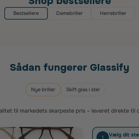
Shop bestsellere
Bestsellere
Damebriller
Herrebriller
Sådan fungerer Glassify
Nye briller
Skift glas i stel
litet til markedets skarpeste pris – leveret direkte til 
Vælg dit ste
1