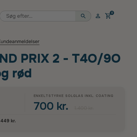
0
Åben vogn
undeanmeldelser
ND PRIX 2 - T4O/9O
og rød
ENKELTSTYRKE SOLGLAS INKL.
COATING
700 kr.
1.400 kr.
.449 kr.