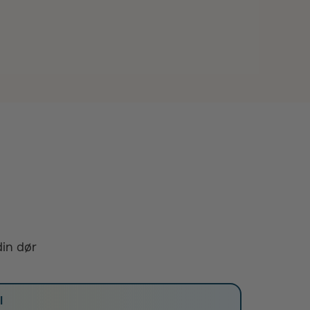
din dør
l