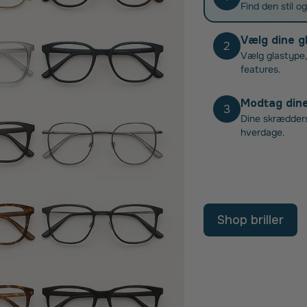
Find den stil o
Vælg dine g
2
Vælg glastype,
features.
Modtag dine 
3
Dine skræddersy
hverdage.
Shop briller