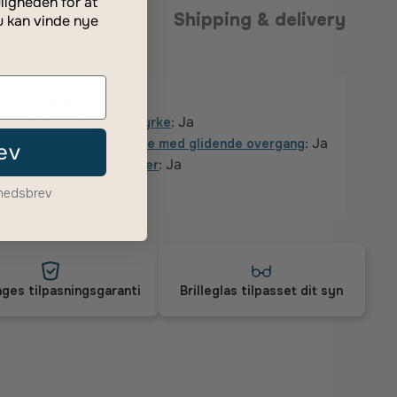
ligheden for at
anti
Shipping & delivery
u kan vinde nye
Styrkedetaljer
Fås som
: Ja
enkeltstyrke
Fås som
: Ja
flerstyrke med glidende overgang
ev
Fås som
: Ja
læsebriller
yhedsbrev
ges tilpasningsgaranti
Brilleglas tilpasset dit syn