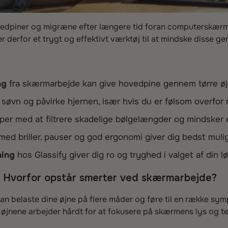
edpiner og migræne efter længere tid foran computerskærme
liver derfor et trygt og effektivt værktøj til at mindske diss
ng
fra skærmarbejde kan give hovedpine gennem tørre ø
 søvn og påvirke hjernen, især hvis du er følsom overfo
per med at filtrere skadelige bølgelængder og mindsker e
med briller, pauser og god ergonomi giver dig bedst muli
ning
hos Glassify giver dig ro og tryghed i valget af din l
: Hvorfor opstår smerter ved skærmarbejde?
an belaste dine øjne på flere måder og føre til en række 
 øjnene arbejder hårdt for at fokusere på skærmens lys og te