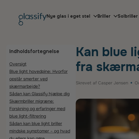
Gå til indhold
Nye glas i eget stel
Briller
Solbriller
Kan blue light 
Kan blue l
Indholdsfortegnelse
fra skærm
Oversigt
Blue light hovedpine: Hvorfor
opstår smerter ved
Skrevet af Casper Jensen
O
skærmarbejde?
Sådan kan Glassify hjælpe dig
Skærmbriller migræne:
Forskning og erfaringer med
blue light-filtrering
Sådan kan blue light briller
mindske symptomer – og hvad
du ellers kan gøre