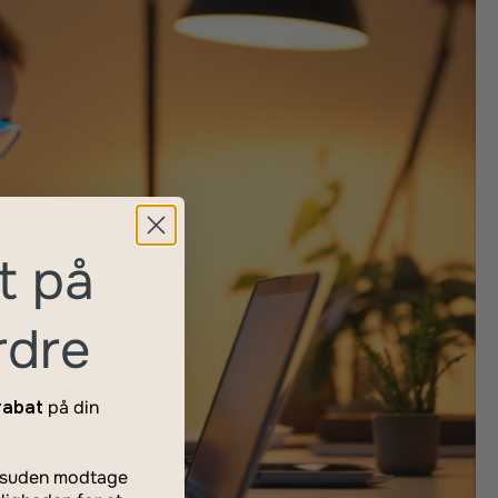
t på
rdre
rabat
på din
desuden modtage