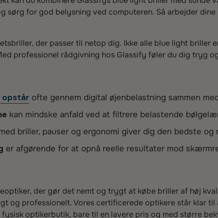
kt kan du kombinere Glassifys blue light briller med sunde v
g sørg for god belysning ved computeren. Så arbejder dine 
etsbriller, der passer til netop dig. Ikke alle blue light briller 
 professionel rådgivning hos Glassify føler du dig tryg og får
e opstår
ofte gennem digital øjenbelastning sammen med
ne
kan mindske anfald ved at filtrere belastende bølgel
med briller, pauser og ergonomi giver dig den bedste og 
g
er afgørende for at opnå reelle resultater mod skærmr
eoptiker, der gør det nemt og trygt at købe briller af høj kvali
rtigt og professionelt. Vores certificerede optikere står klar t
 fysisk optikerbutik, bare til en lavere pris og med større 