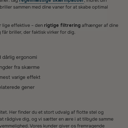
aner: tag
regelmæssige skærmpauser
, indret din
briller sammen med dine vaner for at skabe optimal
er lige effektive – den
rigtige filtrering
afhænger af dine
 briller, der faktisk virker for dig.
 dårlig ergonomi
ængder fra skærme
mest varige effekt
elaterede gener
tet. Her finder du et stort udvalg af flotte stel og
il at rådgive dig, og vi sætter en ære i at tilbyde samme
bekvemmelighed. Vores kunder giver os fremragende