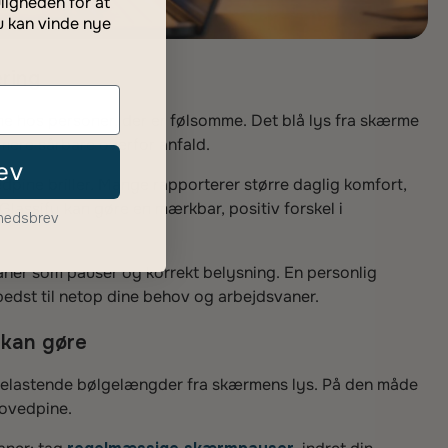
ligheden for at
u kan vinde nye
ering
ne hos personer, der er følsomme. Det blå lys fra skærme
ere sårbare overfor anfald.
ev
pine briller. Mange rapporterer større daglig komfort,
 Glassify kan gøre en mærkbar, positiv forskel i
yhedsbrev
aner som pauser og korrekt belysning. En personlig
 bedst til netop dine behov og arbejdsvaner.
 kan gøre
t belastende bølgelængder fra skærmens lys. På den måde
hovedpine.