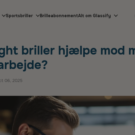
Sportsbriller
Brilleabonnement
Alt om Glassify
briller hjælpe m
ight briller hjælpe mo
arbejde?
ct 06, 2025