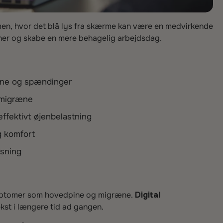
n, hvor det blå lys fra skærme kan være en medvirkende
e gener og skabe en mere behagelig arbejdsdag.
jne og spændinger
r migræne
ffektivt øjenbelastning
g komfort
øsning
symptomer som hovedpine og migræne.
Digital
kst i længere tid ad gangen.