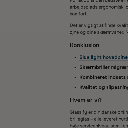
For at opnå den bedste effe
arbejdsplads ergonomisk, o
komfort.
Det er vigtigt at finde kvalit
øjne og dine skærmvaner. Med
Konklusion
Blue light hovedpin
Skærmbriller migræ
Kombineret indsats
Kvalitet og tilpasnin
Hvem er vi?
Glassify er din danske onlin
brilleglas – alle leveret hu
høje serviceniveau som i en