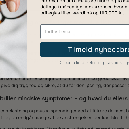
information om eksklusive tilbud og få mu
deltage i månedlige konkurrencer, hvor d
brilleglas til en værdi på op til 7.000 kr.
: Forskning og erfaringer med blue light-filtr
låt lys kan påvirke hjernens smertecentre og forværre migræ
n
og udløse neurologiske reaktioner, som gør migræneramte m
Tilmeld nyhedsbr
dere migræneanfald, når de bruger Glassifys blue light hoved
for lys. Erfaringerne tyder på, at netop blue light briller fra
Du kan altid afmelde dig fra vores n
 en kombination: Blue light briller sammen med gode skærmv
 give dig tryghed og sikre, at du får den løsning, der passer
 briller mindske symptomer – og hvad du ellers
r øjenbelastning og muskelspændinger ved at filtrere de mes
f, og du undgår mange af de anstrengelser, der kan føre til 