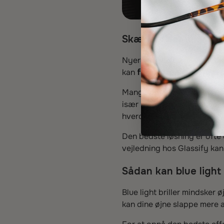
Skærmbriller migræne
Nyere forskning viser, at b
kan
forstyrre søvnrytme
Mange oplever færre og mil
især hvis man er følsom over
hverdagen.
Den bedste løsning er ofte
vejledning hos Glassify kan
Sådan kan blue light
Blue light briller mindske
kan dine øjne slappe mere a