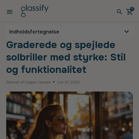
Gå til indhold
0
Åbn menuen
Åben v
Åbe
Graderede og spejlede solb
Indholdsfortegnelse
Graderede og spejlede
solbriller med styrke: Stil
og funktionalitet
Skrevet af Casper Jensen
Jun 07, 2025