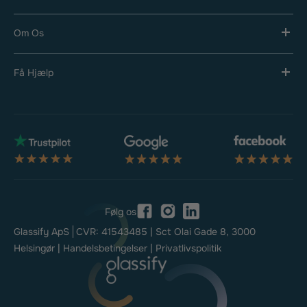
Om Os
Få Hjælp
Følg os
Facebook
Instagram
LinkedIn
Glassify ApS
CVR: 41543485
| Sct Olai Gade 8, 3000
Helsingør |
Handelsbetingelser |
Privatlivspolitik