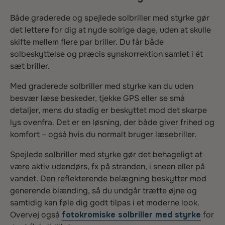
Både graderede og spejlede solbriller med styrke gør
det lettere for dig at nyde solrige dage, uden at skulle
skifte mellem flere par briller. Du får både
solbeskyttelse og præcis synskorrektion samlet i ét
sæt briller.
Med graderede solbriller med styrke kan du uden
besvær læse beskeder, tjekke GPS eller se små
detaljer, mens du stadig er beskyttet mod det skarpe
lys ovenfra. Det er en løsning, der både giver frihed og
komfort – også hvis du normalt bruger læsebriller.
Spejlede solbriller med styrke gør det behageligt at
være aktiv udendørs, fx på stranden, i sneen eller på
vandet. Den reflekterende belægning beskytter mod
generende blænding, så du undgår trætte øjne og
samtidig kan føle dig godt tilpas i et moderne look.
Overvej også
fotokromiske solbriller med styrke
for