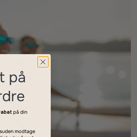
t på
rdre
rabat
på din
desuden modtage