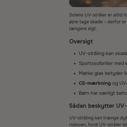
Solens UV-stråler er altid t
øjne tage skade – derfor er
længere sigt.
Oversigt
UV-stråling kan skad
Sportssolbriller med
Mørke glas betyder i
CE-mærkning
og UV4
Børn har særligt beh
Sådan beskytter UV-fi
UV-stråling kan trænge dyb
risikoen, fordi UV-stråler i