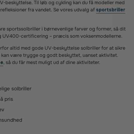
V-beskyttelse. Til løb og cykling kan du få modeller med
refleksioner fra vandet. Se vores udvalg af
sportsbriller
 sportssolbriller i børnevenlige farver og former, så dit
g og UV400-certificering – præcis som voksenmodellerne.
for altid med gode UV-beskyttelse solbriller for at sikre
le kan være trygge og godt beskyttet, uanset aktivitet.
ne
, så du får mest muligt ud af dine aktiviteter.
ge solbriller
å pris
æv
ensundhed