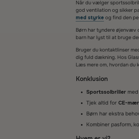
Når du vælger sportssolbri
god ventilation og sikker p
med styrke
og find den per
Børn har tyndere øjenvæv og
barn har lyst til at bruge 
Bruger du kontaktlinser med
dig fuld dækning. Hos Glassi
Læs mere om, hvordan du 
Konklusion
Sportssolbriller
med w
Tjek altid for
CE-mær
Børn har ekstra beho
Kombiner pasform, k
Hvem er vi?