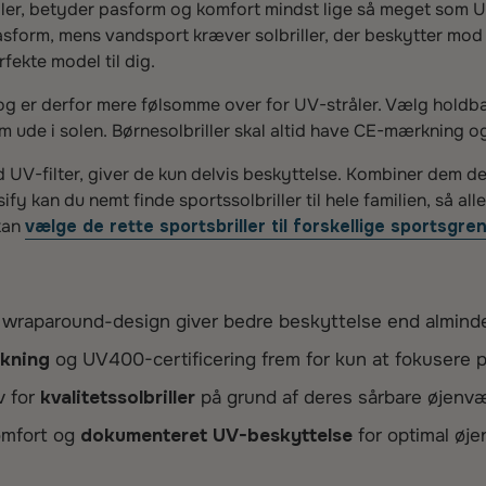
ller, betyder pasform og komfort mindst lige så meget som U
asform, mens vandsport kræver solbriller, der beskytter mod 
fekte model til dig.
 er derfor mere følsomme over for UV-stråler. Vælg holdbare
dem ude i solen. Børnesolbriller skal altid have CE-mærknin
 UV-filter, giver de kun delvis beskyttelse. Kombiner dem der
fy kan du nemt finde sportssolbriller til hele familien, så al
kan
vælge de rette sportsbriller til forskellige sportsgre
raparound-design giver bedre beskyttelse end almindeli
kning
og UV400-certificering frem for kun at fokusere p
v for
kvalitetssolbriller
på grund af deres sårbare øjenv
omfort og
dokumenteret UV-beskyttelse
for optimal øj