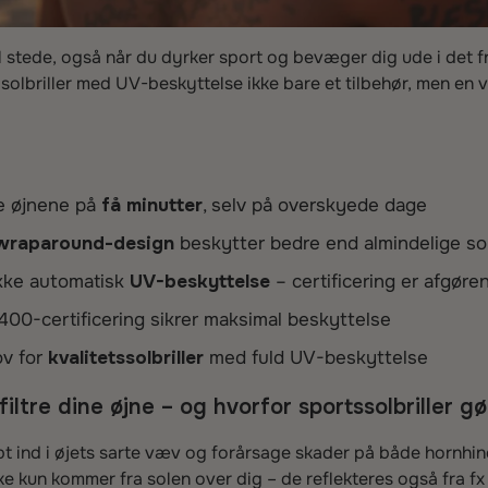
il stede, også når du dyrker sport og bevæger dig ude i det f
 solbriller med UV-beskyttelse ikke bare et tilbehør, men en 
e øjnene på
få minutter
, selv på overskyede dage
wraparound-design
beskytter bedre end almindelige solb
kke automatisk
UV-beskyttelse
– certificering er afgøre
00-certificering sikrer maksimal beskyttelse
ov for
kvalitetssolbriller
med fuld UV-beskyttelse
ltre dine øjne – og hvorfor sportssolbriller gø
t ind i øjets sarte væv og forårsage skader på både hornhind
kke kun kommer fra solen over dig – de reflekteres også fra fx 