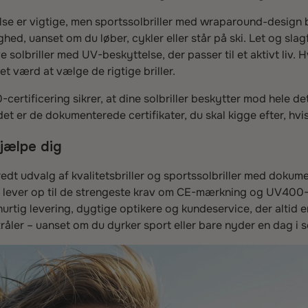
se er vigtige, men sportssolbriller med wraparound-design be
ghed, uanset om du løber, cykler eller står på ski. Let og sla
ve solbriller med UV-beskyttelse, der passer til et aktivt liv. 
det værd at vælge de rigtige briller.
rtificering sikrer, at dine solbriller beskytter mod hele 
– det er de dokumenterede certifikater, du skal kigge efter, hvi
jælpe dig
redt udvalg af kvalitetsbriller og sportssolbriller med dokum
er lever op til de strengeste krav om CE-mærkning og UV400-
urtig levering, dygtige optikere og kundeservice, der altid er
åler – uanset om du dyrker sport eller bare nyder en dag i s