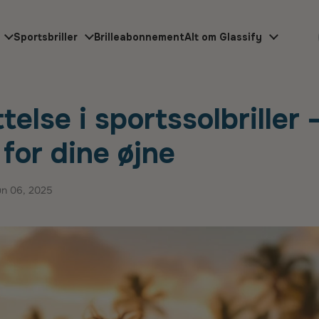
Sportsbriller
Brilleabonnement
Alt om Glassify
 sportssolbriller
else i sportssolbriller -
for dine øjne
un 06, 2025