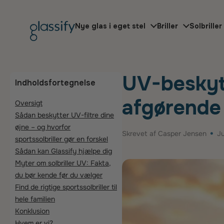
Gå til indhold
Nye glas i eget stel
Briller
Solbriller
UV-beskyttelse i
UV-beskytt
Indholdsfortegnelse
afgørende 
Oversigt
Sådan beskytter UV-filtre dine
øjne – og hvorfor
Skrevet af Casper Jensen
J
sportssolbriller gør en forskel
Sådan kan Glassify hjælpe dig
Myter om solbriller UV: Fakta,
du bør kende før du vælger
Find de rigtige sportssolbriller til
hele familien
Konklusion
Hvem er vi?