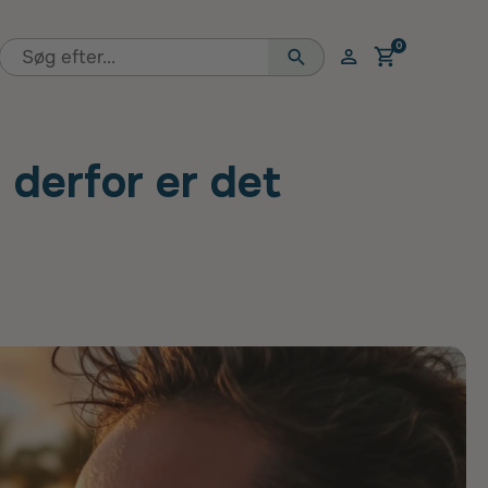
0
Åben vogn
 - derfor er det 
 derfor er det