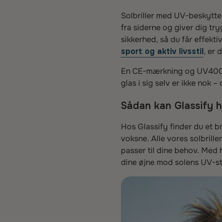
Solbriller med UV-beskyttel
fra siderne og giver dig try
sikkerhed, så du får effekti
sport og aktiv livsstil
, er 
En CE-mærkning og UV400-ce
glas i sig selv er ikke nok 
Sådan kan Glassify h
Hos Glassify finder du et b
voksne. Alle vores solbrill
passer til dine behov. Med h
dine øjne mod solens UV-str