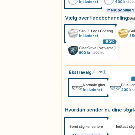
Inkluderet
400 kr.
800 
Mest populær!
Vælg overfladebehandling:
Gu
Sølv 3-Lags Coating
Gul
Inkluderet
350
-50%
ClearDrive (Natkørsel)
600 kr.
1.200 kr.
Ekstravalg:
Guide
Normale glas
Blue lig
Inkluderet
200 kr.
Hvordan sender du dine styr
Send styrker senere
Indtast sty