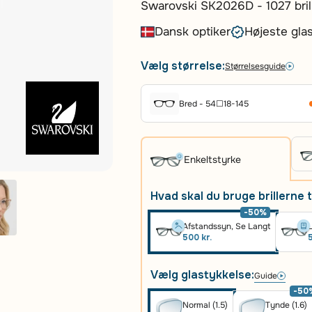
Swarovski SK2026D - 1027 brille
elegance, designet til den mo
Dansk optiker
Højeste glas
stel i transparent acetat fre
sofistikeret udstråling. De dek
Vælg størrelse:
Størrelsesguide
sten på stængerne tilføjer et g
Swarovski. Med sin komfortable
et perfekt valg for dem, der søge
Bred - 54☐18-145
Enkeltstyrke
Hvad skal du bruge brillerne t
-50%
Afstandssyn, Se Langt
L
500 kr.
5
Vælg glastykkelse:
Guide
-50
Normal (1.5)
Tynde (1.6)