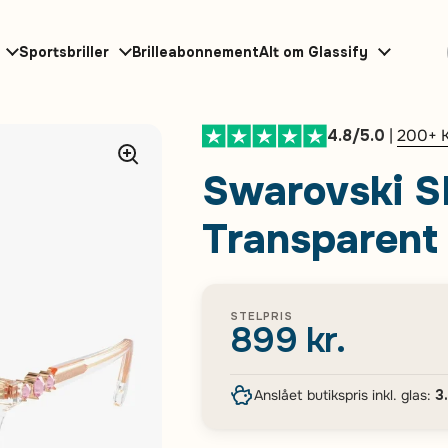
Sportsbriller
Brilleabonnement
Alt om Glassify
4.8/5.0
|
200+ 
Swarovski S
Transparent
STELPRIS
899 kr.
Anslået butikspris inkl. glas:
3