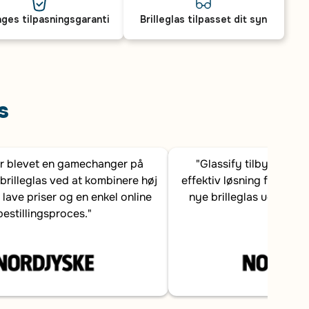
ges tilpasningsgaranti
Brilleglas tilpasset dit syn
s
er blevet en gamechanger på
"Glassify tilbyder en
brilleglas ved at kombinere høj
effektiv løsning for dans
 lave priser og en enkel online
nye brilleglas uden at b
bestillingsproces."