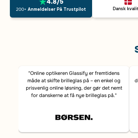
4.8/5
Dansk kvali
200+
Anmeldelser På Trustpilot
"Online optikeren Glassify er fremtidens
måde at skifte brilleglas på – en enkel og
d
prisvenlig online løsning, der gør det nemt
for danskerne at få nye brilleglas på."