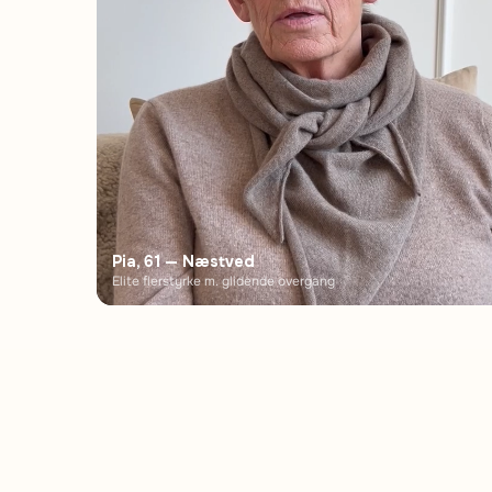
Pia, 61 — Næstved
Elite flerstyrke m. glidende overgang