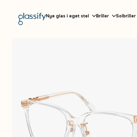
Gå til indhold
Nye glas i eget stel
Briller
Solbriller