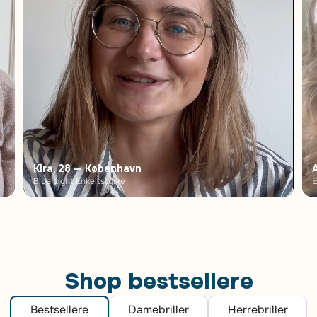
Kira, 28 — København
Blue Light Enkeltstyrke
E
Shop bestsellere
Bestsellere
Damebriller
Herrebriller