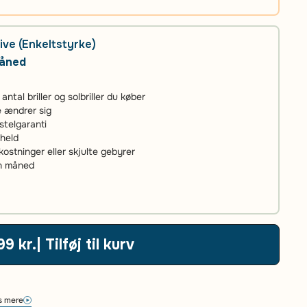
ive (Enkeltstyrke)
måned
tal briller og solbriller du køber
ke ændrer sig
stelgaranti
uheld
stninger eller skjulte gebyrer
én måned
99 kr.
| Tilføj til kurv
 mere