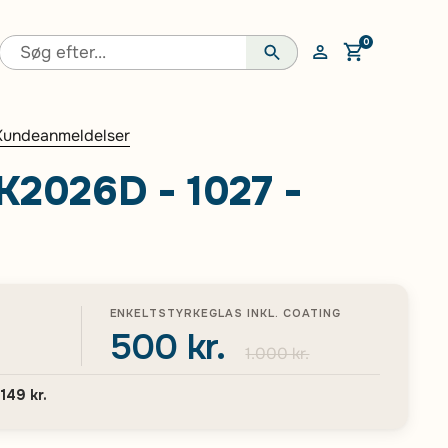
0
Åben vogn
Kundeanmeldelser
K2026D - 1027 -
ENKELTSTYRKEGLAS INKL. COATING
500 kr.
1.000 kr.
.149 kr.