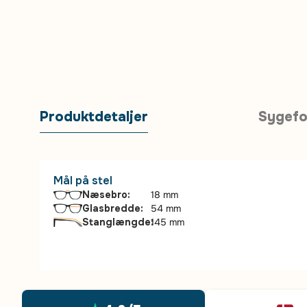
Produktdetaljer
Sygefo
Mål på stel
Næsebro:
18 mm
Glasbredde:
54 mm
Stanglængde:
145 mm