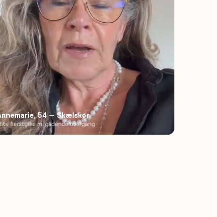
Annemarie, 54 — Skælskør
lite flerstyrke m. glidende overgang