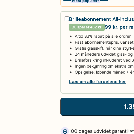
Mest populær!
Brilleabonnement All-Inclus
99 kr. per 
Du sparer
462 kr.
Altid 33% rabat på alle ordrer
Fast abonnementspris, uanset an
Gratis glasskift, når dine styr
24 måneders udvidet glas- og 
Brilleforsikring inkluderet ved 
Ingen bekymring om ekstra omko
Opsigelse: løbende måned + 
Læs om alle fordelene her
1.3
100 dages udvidet garanti
Læs