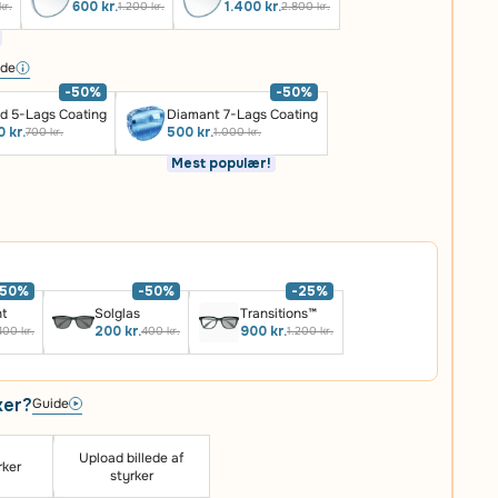
600 kr.
1.400 kr.
kr.
1.200 kr.
2.800 kr.
ide
-50%
-50%
d 5-Lags Coating
Diamant 7-Lags Coating
 kr.
500 kr.
700 kr.
1.000 kr.
Mest populær!
-50%
-50%
-25%
ht
Solglas
Transitions™
200 kr.
900 kr.
400 kr.
400 kr.
1.200 kr.
ker?
Guide
Upload billede af
rker
styrker