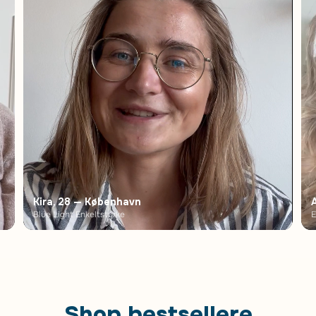
Kira, 28 — København
Blue Light Enkeltstyrke
E
Shop bestsellere