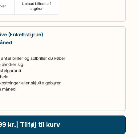
Upload billede af
rker
styrker
ive (Enkeltstyrke)
måned
tal briller og solbriller du køber
ke ændrer sig
stelgaranti
uheld
stninger eller skjulte gebyrer
én måned
99 kr.
| Tilføj til kurv