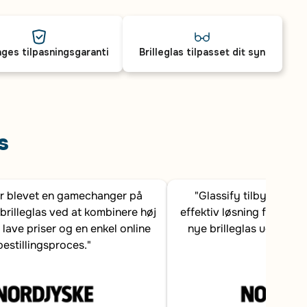
ges tilpasningsgaranti
Brilleglas tilpasset dit syn
s
er blevet en gamechanger på
"Glassify tilbyder en
brilleglas ved at kombinere høj
effektiv løsning for dans
 lave priser og en enkel online
nye brilleglas uden at b
bestillingsproces."