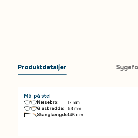
Produktdetaljer
Sygefo
Mål på stel
Næsebro:
17 mm
Glasbredde:
53 mm
Stanglængde:
145 mm