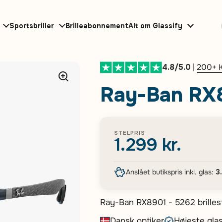
Sportsbriller
Brilleabonnement
Alt om Glassify
4.8/5.0
|
200+ 
Ray-Ban RX8
STELPRIS
1.299 kr.
Anslået butikspris inkl. glas:
3
Ray-Ban RX8901 - 5262 brillest
design, perfekt til den stilbev
Dansk optiker
Højeste glas