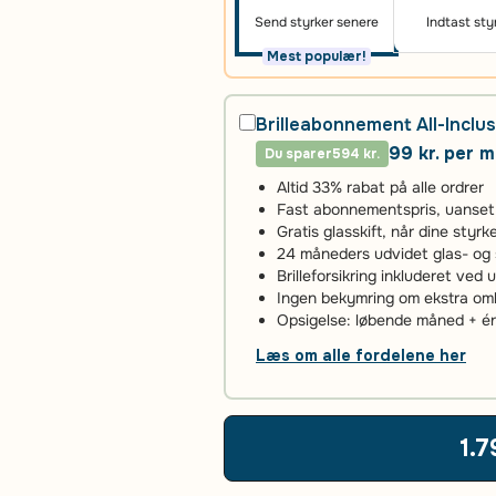
Send styrker senere
Indtast sty
Mest populær!
Brilleabonnement All-Inclus
99 kr. per 
Du sparer
594 kr.
Altid 33% rabat på alle ordrer
Fast abonnementspris, uanset an
Gratis glasskift, når dine styr
24 måneders udvidet glas- og 
Brilleforsikring inkluderet ved 
Ingen bekymring om ekstra omko
Opsigelse: løbende måned + 
Læs om alle fordelene her
1.7