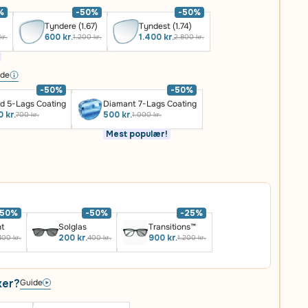
%
-50%
-50%
Tyndere (1.67)
Tyndest (1.74)
600 kr.
1.400 kr.
kr.
1.200 kr.
2.800 kr.
ide
-50%
-50%
d 5-Lags Coating
Diamant 7-Lags Coating
 kr.
500 kr.
700 kr.
1.000 kr.
Mest populær!
-50%
-50%
-25%
ht
Solglas
Transitions™
200 kr.
900 kr.
400 kr.
400 kr.
1.200 kr.
ker?
Guide