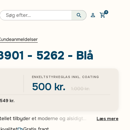
0
Åben vogn
Kundeanmeldelser
901 - 5262 - Blå
ENKELTSTYRKEGLAS INKL. COATING
500 kr.
1.000 kr.
.549 kr.
ellet tilbyder et moderne og alsidigt
Læs mere
idste mand. Disse rektangulære stel
kvalitet
Gratis fragt