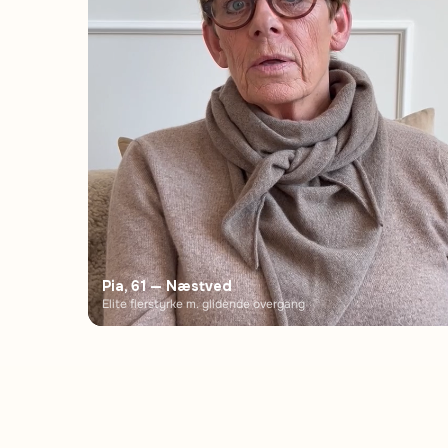
Pia, 61 — Næstved
Elite flerstyrke m. glidende overgang