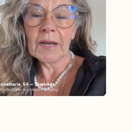
Annemarie, 54 — Skælskør
lite flerstyrke m. glidende overgang