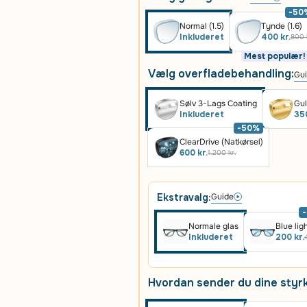
-50
Normal (1.5)
Tynde (1.6)
Inkluderet
400 kr.
800 
Mest populær!
Vælg overfladebehandling:
Gu
Sølv 3-Lags Coating
Gul
Inkluderet
350
-50%
ClearDrive (Natkørsel)
600 kr.
1.200 kr.
Ekstravalg:
Guide
Normale glas
Blue lig
Inkluderet
200 kr.
Hvordan sender du dine styr