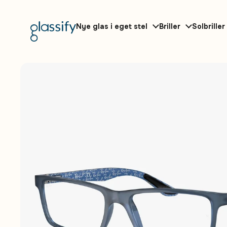
Gå til indhold
Nye glas i eget stel
Briller
Solbriller