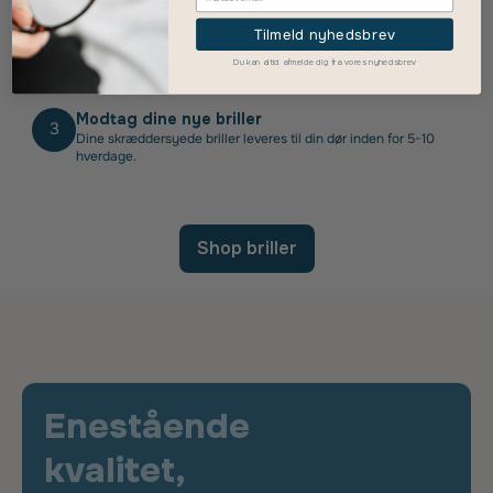
Vælg dine glas
Tilmeld nyhedsbrev
2
Vælg glastype, tykkelse, overfladebehandling og eventuelle
Du kan altid afmelde dig fra vores nyhedsbrev
ekstra features.
Modtag dine nye briller
3
Dine skræddersyede briller leveres til din dør inden for 5-10
hverdage.
Shop briller
Enestående
kvalitet,