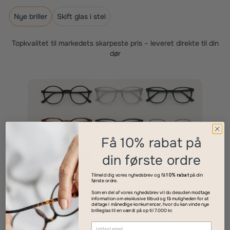
Nye briller
Skift glas i stel
Topkvalitet til markedets skarpeste pris – leveret direkte til din
dør
Få 10% rabat på
din første ordre
Tilmeld dig vores nyhedsbrev og få
10% rabat
på din
første ordre.
Som en del af vores nyhedsbrev vil du desuden modtage
information om eksklusive tilbud og få muligheden for at
deltage i månedlige konkurrencer, hvor du kan vinde nye
Vælg dit stel
brilleglas til en værdi på op til 7.000 kr.
1
Find den stil og størrelse, der passer dig bedst.