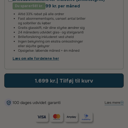
99 kr. per måned
Du sparer
2 års fabriksgaranti
561 kr.
Altid 33% rabat på alle ordrer
Vi giver 2 års garanti på alle vores brilleglas og stel. Det
Fast abonnementspris, uanset antal briller
betyder, at hvis glassene ikke lever op til vores høje
og solbriller du køber
standarder, reparerer eller udskifter vi dem helt uden
Gratis glasskift, når dine styrke ændrer sig
beregning.
24 måneders udvidet glas- og stelgaranti
Brilleforsikring inkluderet ved uheld
Ingen bekymring om ekstra omkostninger
100 dages tilfredshedsgaranti
eller skjulte gebyrer
Opsigelse: løbende måned + én måned
Det kan tage lidt tid at vænne sig til nye brilleglas – især hvis
de har en ny styrke eller er flerstyrke med glidende
Læs om alle fordelene her
overgang. Vi anbefaler derfor, at du giver dine øjne tid til at
tilpasse sig.
Hvis du alligevel ikke er tilfreds, kan du kontakte os inden for
1.699 kr.
| Tilføj til kurv
100 dage – så finder vi en løsning, der sikrer, at du bliver glad.
100 dages udvidet garanti
Læs mere