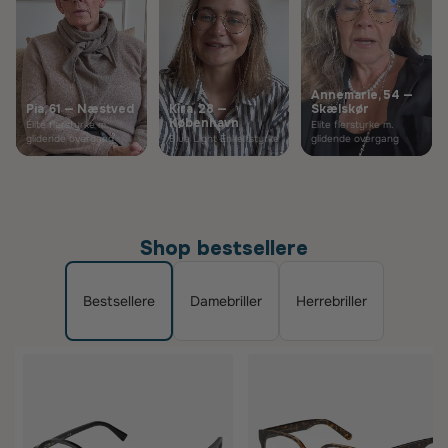
Annemarie, 54 —
Pia, 61 — Næstved
Kira, 28 —
Skælskør
København
Elite flerstyrke m.
Elite flerstyrke m.
glidende overgang
Blue Light Enkeltstyrke
glidende overgang
Shop bestsellere
Bestsellere
Damebriller
Herrebriller