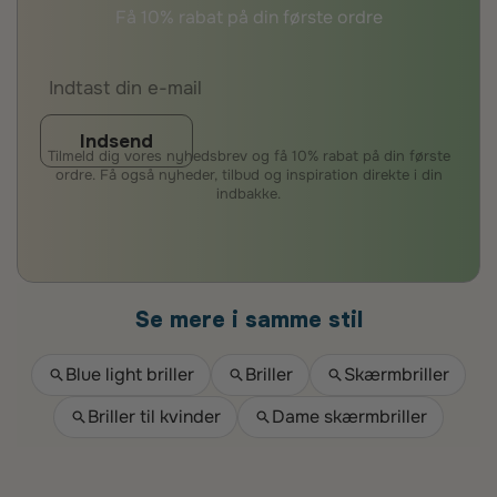
Få 10% rabat på din første ordre
Indsend
Tilmeld dig vores nyhedsbrev og få 10% rabat på din første
ordre. Få også nyheder, tilbud og inspiration direkte i din
indbakke.
Se mere i samme stil
Blue light briller
Briller
Skærmbriller
Briller til kvinder
Dame skærmbriller