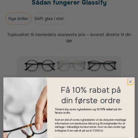
Sådan fungerer Glassify
Nye briller
Skift glas i stel
Topkvalitet til markedets skarpeste pris – leveret direkte til din
dør
Få 10% rabat på
din første ordre
Tilmeld dig vores nyhedsbrev og få
10% rabat
på din
første ordre.
Som en del af vores nyhedsbrev vil du desuden modtage
information om eksklusive tilbud og få muligheden for at
deltage i månedlige konkurrencer, hvor du kan vinde nye
brilleglas til en værdi på op til 7.000 kr.
Vælg dit stel
1