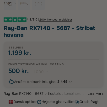
4.8/5.0
|
200+ Kundeanmeldelser
Ray-Ban RX7140 - 5687 - Stribet
havana
STELPRIS
1.199 kr.
ENKELTSTYRKEGLAS INKL. COATING
500 kr.
1.000 kr.
Anslået butikspris inkl. glas:
3.449 kr.
Ray-Ban RX7140 - 5687 brillestellet kombinerer
Læs mere
klassisk elegance med moderne lethed. Disse
Dansk optiker
Højeste glaskvalitet
Gratis fragt
stilfulde panto-briller fra Ray-Ban har en smuk