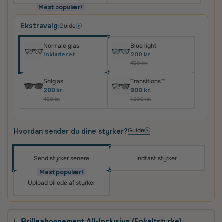
Mest populær!
Ekstravalg:
Guide
Normale glas
Blue light
Inkluderet
200 kr.
400 kr.
Solglas
Transitions™
200 kr.
900 kr.
400 kr.
1.200 kr.
Guide
Hvordan sender du dine styrker?
Send styrker senere
Indtast styrker
Oplev skræddersyede brilleglas i høj kvalitet – til
priser, du vil elske
Mest populær!
Upload billede af styrker
Det vigtigste for os er, at du er tilfreds med dit køb.
Derfor får du altid
100 dages tilfredshedsgaranti
og
2 års fabriksgaranti
på glas og briller.
Brilleabonnement All-Inclusive (Enkeltstyrke)