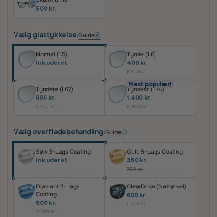
Skærmbrille
500 kr.
Vælg glastykkelse:
Guide
Normal (1.5)
Tynde (1.6)
Inkluderet
400 kr.
800 kr.
Mest populær!
Tyndere (1.67)
Tyndest (1.74)
600 kr.
1.400 kr.
1.200 kr.
2.800 kr.
Vælg overfladebehandling:
Guide
Sølv 3-Lags Coating
Guld 5-Lags Coating
Inkluderet
350 kr.
700 kr.
Diamant 7-Lags
ClearDrive (Natkørsel)
Coating
600 kr.
500 kr.
1.200 kr.
1.000 kr.