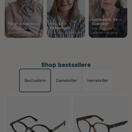
Annemarie, 54 —
Pia, 61 — Næstved
Kira, 28 —
Skælskør
København
Elite flerstyrke m.
Elite flerstyrke m.
glidende overgang
Blue Light Enkeltstyrke
glidende overgang
Shop bestsellere
Bestsellere
Damebriller
Herrebriller