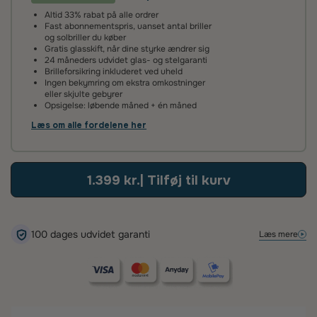
Altid 33% rabat på alle ordrer
Vi giver 2 års garanti på alle vores brilleglas og stel. Det
Fast abonnementspris, uanset antal briller
betyder, at hvis glassene ikke lever op til vores høje
og solbriller du køber
standarder, reparerer eller udskifter vi dem helt uden
Gratis glasskift, når dine styrke ændrer sig
beregning.
24 måneders udvidet glas- og stelgaranti
Brilleforsikring inkluderet ved uheld
Ingen bekymring om ekstra omkostninger
100 dages tilfredshedsgaranti
eller skjulte gebyrer
Opsigelse: løbende måned + én måned
Det kan tage lidt tid at vænne sig til nye brilleglas – især hvis
de har en ny styrke eller er flerstyrke med glidende
Læs om alle fordelene her
overgang. Vi anbefaler derfor, at du giver dine øjne tid til at
tilpasse sig.
Hvis du alligevel ikke er tilfreds, kan du kontakte os inden for
1.399 kr.
| Tilføj til kurv
100 dage – så finder vi en løsning, der sikrer, at du bliver glad.
100 dages udvidet garanti
Læs mere