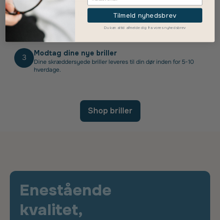
Vælg dine glas
Tilmeld nyhedsbrev
2
Vælg glastype, tykkelse, overfladebehandling og eventuelle
Du kan altid afmelde dig fra vores nyhedsbrev
ekstra features.
Modtag dine nye briller
3
Dine skræddersyede briller leveres til din dør inden for 5-10
hverdage.
Shop briller
Enestående
kvalitet,