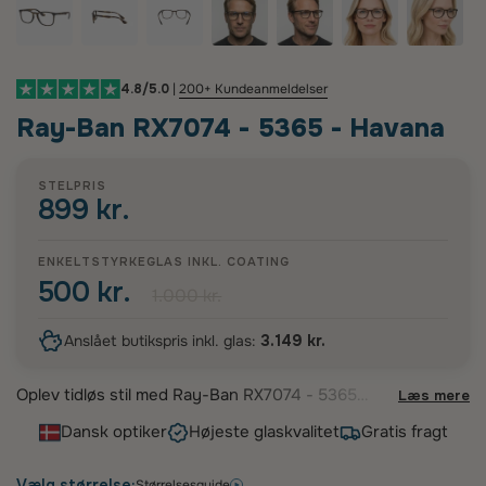
4.8/5.0
|
200+ Kundeanmeldelser
Ray-Ban RX7074 - 5365 - Havana
STELPRIS
899 kr.
ENKELTSTYRKEGLAS INKL. COATING
500 kr.
1.000 kr.
Anslået butikspris inkl. glas:
3.149 kr.
Oplev tidløs stil med Ray-Ban RX7074 - 5365
Læs mere
brillestellet, der kombinerer klassisk design med
Dansk optiker
Højeste glaskvalitet
Gratis fragt
moderne komfort. Disse rektangulære stel i
elegant Havana-farve er fremstillet af holdbart
acetat, hvilket sikrer både kvalitet og en
Vælg størrelse:
Størrelsesguide