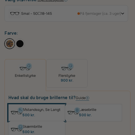
behagelig pasform. Med sit alsidige udtryk passer
dette stel perfekt til både herrer og damer, der
Smal - 50☐18-145
På fjernlager (ca. 3 uger)
søger et sofistikeret og hverdagsvenligt look.
Farve:
Enkeltstyrke
Flerstyrke
900 kr.
Hvad skal du bruge brillerne til?
Guide
Afstandssyn, Se Langt
Læsebrille
500 kr.
500 kr.
Skærmbrille
500 kr.