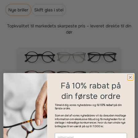
Nye briller
Skift glas i stel
Topkvalitet til markedets skarpeste pris – leveret direkte til din
dør
Få 10% rabat på
din første ordre
Tilmeld dig vores nyhedsbrev og få
10% rabat
på din
første ordre.
Som en del af vores nyhedsbrev vil du desuden modtage
information om eksklusive tilbud og få muligheden for at
deltage i månedlige konkurrencer, hvor du kan vinde nye
Vælg dit stel
brilleglas til en værdi på op til 7.000 kr.
1
Find den stil og størrelse, der passer dig bedst.