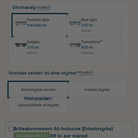
Ekstravalg:
Guide
Normale glas
Blue light
Inkluderet
200 kr.
400 kr.
Solglas
Transitions™
200 kr.
900 kr.
400 kr.
1.200 kr.
Guide
Hvordan sender du dine styrker?
Send styrker senere
Indtast styrker
Oplev skræddersyede brilleglas i høj kvalitet – til
priser, du vil elske
Mest populær!
Upload billede af styrker
Det vigtigste for os er, at du er tilfreds med dit køb.
Derfor får du altid
100 dages tilfredshedsgaranti
og
2 års fabriksgaranti
på glas og briller.
Brilleabonnement All-Inclusive (Enkeltstyrke)
99 kr. per måned
Du sparer
2 års fabriksgaranti
462 kr.