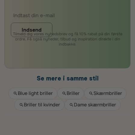
Indsend
Tilmeld dig vores nyhedsbrev og få 10% rabat på din første
ordre. Få også nyheder, tilbud og inspiration direkte i din
indbakke.
Se mere i samme stil
Blue light briller
Briller
Skærmbriller
Briller til kvinder
Dame skærmbriller