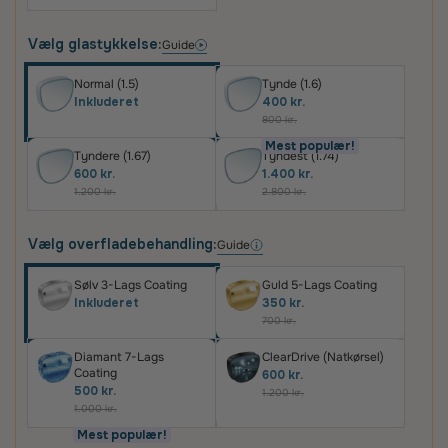
Vælg glastykkelse:
Guide
Normal (1.5)
Tynde (1.6)
Inkluderet
400 kr.
800 kr.
Mest populær!
Tyndere (1.67)
Tyndest (1.74)
600 kr.
1.400 kr.
1.200 kr.
2.800 kr.
Vælg overfladebehandling:
Guide
Sølv 3-Lags Coating
Guld 5-Lags Coating
Inkluderet
350 kr.
700 kr.
Diamant 7-Lags
ClearDrive (Natkørsel)
Coating
600 kr.
500 kr.
1.200 kr.
1.000 kr.
Mest populær!