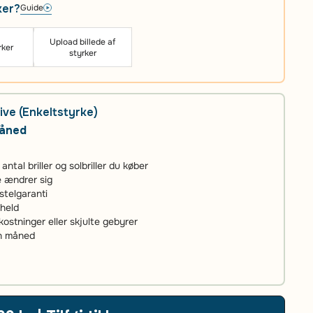
ker?
Guide
Upload billede af
rker
styrker
ive (Enkeltstyrke)
måned
tal briller og solbriller du køber
ke ændrer sig
stelgaranti
uheld
stninger eller skjulte gebyrer
én måned