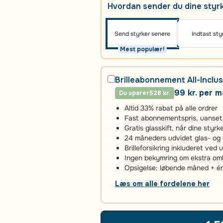
Hvordan sender du dine styr
Send styrker senere
Indtast sty
Mest populær!
Brilleabonnement All-Inclus
99 kr. per 
Du sparer
528 kr.
Altid 33% rabat på alle ordrer
Fast abonnementspris, uanset an
Gratis glasskift, når dine styr
24 måneders udvidet glas- og 
Brilleforsikring inkluderet ved 
Ingen bekymring om ekstra omko
Opsigelse: løbende måned + 
Læs om alle fordelene her