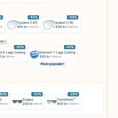
%
-50%
-50%
Tyndere (1.67)
Tyndest (1.74)
600 kr.
1.400 kr.
kr.
1.200 kr.
2.800 kr.
ide
-50%
-50%
d 5-Lags Coating
Diamant 7-Lags Coating
 kr.
500 kr.
700 kr.
1.000 kr.
Mest populær!
-50%
-50%
-25%
ht
Solglas
Transitions™
200 kr.
900 kr.
400 kr.
400 kr.
1.200 kr.