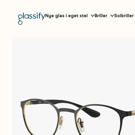
Gå til indhold
Nye glas i eget stel
Briller
Solbriller