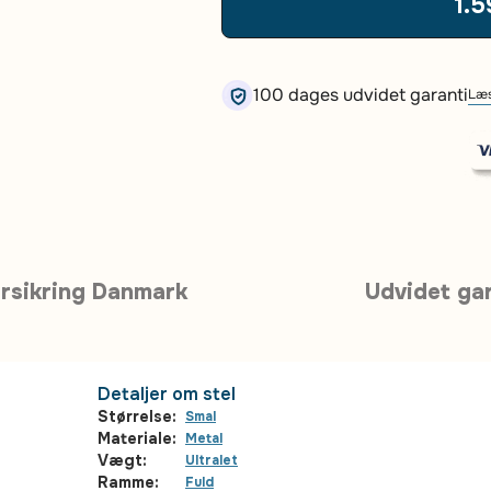
1.5
100 dages udvidet garanti
Læs
rsikring Danmark
Udvidet gar
Detaljer om stel
Størrelse:
Smal
Materiale:
Metal
Vægt:
Ultralet
Ramme:
Fuld