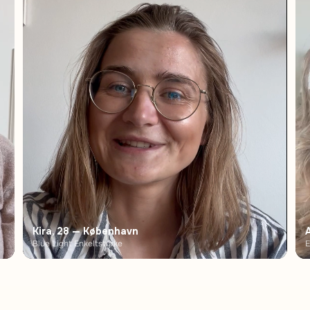
Kira, 28 — København
Blue Light Enkeltstyrke
E