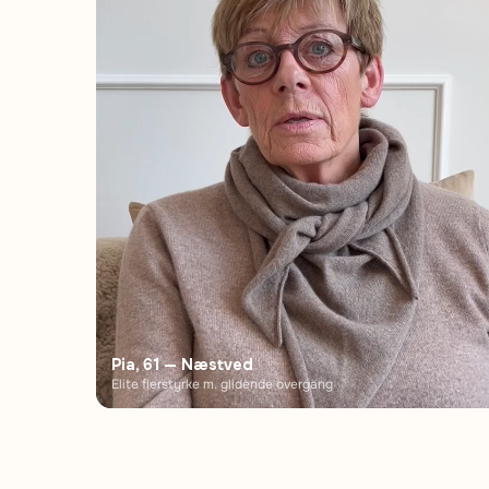
Pia, 61 — Næstved
Elite flerstyrke m. glidende overgang