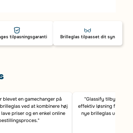
ges tilpasningsgaranti
Brilleglas tilpasset dit syn
s
er blevet en gamechanger på
"Glassify tilbyder en
brilleglas ved at kombinere høj
effektiv løsning for dans
 lave priser og en enkel online
nye brilleglas uden at b
bestillingsproces."