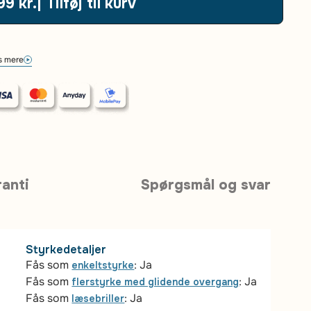
99 kr.
| Tilføj til kurv
 mere
anti
Spørgsmål og svar
Styrkedetaljer
Fås som
: Ja
enkeltstyrke
Fås som
: Ja
flerstyrke med glidende overgang
Fås som
: Ja
læsebriller