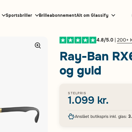
Sportsbriller
Brilleabonnement
Alt om Glassify
4.8/5.0
|
200+ 
Ray-Ban RX6
og guld
STELPRIS
1.099 kr.
Anslået butikspris inkl. glas:
3