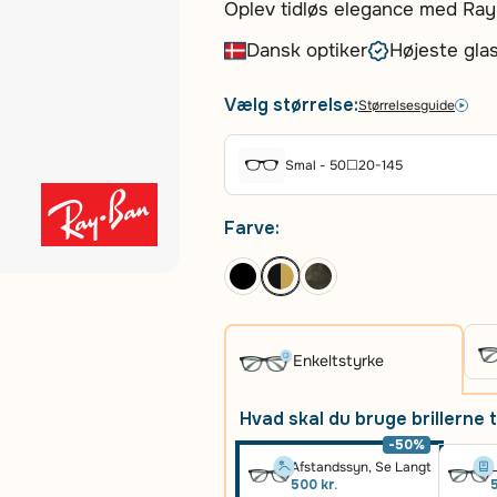
Oplev tidløs elegance med Ray
lette metalstel kombinerer et
Dansk optiker
Højeste glas
farvekombination af sort og guld,
ethvert look. Stellets slanke p
Vælg størrelse:
Størrelsesguide
dagen, mens det ikoniske Ray-Ba
Perfekt til både herrer og damer,
Smal - 50☐20-145
Farve:
Enkeltstyrke
Hvad skal du bruge brillerne t
-50%
Afstandssyn, Se Langt
L
500 kr.
5