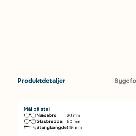
Produktdetaljer
Sygefo
Mål på stel
Næsebro:
20 mm
Glasbredde:
50 mm
Stanglængde:
145 mm