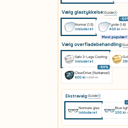
Vælg glastykkelse:
Guide
-50
Normal (1.5)
Tynde (1.6)
Inkluderet
400 kr.
800 
Mest populær!
Vælg overfladebehandling:
Gu
Sølv 3-Lags Coating
Gul
Inkluderet
350
-50%
ClearDrive (Natkørsel)
600 kr.
1.200 kr.
Ekstravalg:
Guide
Normale glas
Blue lig
Inkluderet
200 kr.