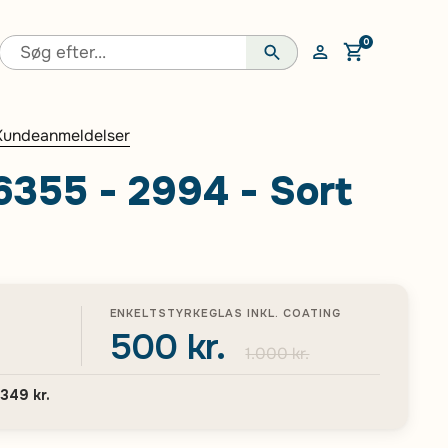
0
Åben vogn
Kundeanmeldelser
355 - 2994 - Sort
ENKELTSTYRKEGLAS INKL. COATING
500 kr.
1.000 kr.
.349 kr.