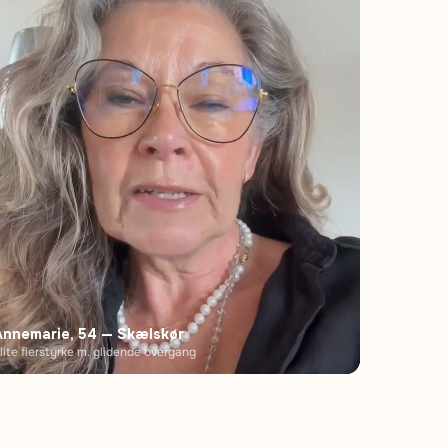
Annemarie, 54 — Skælskør
lite flerstyrke m. glidende overgang