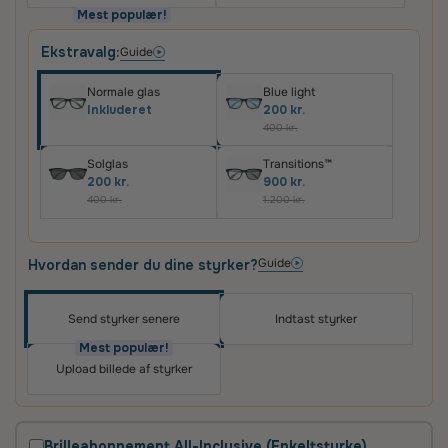
Mest populær!
Ekstravalg:
Guide
Normale glas
Blue light
Inkluderet
200 kr.
400 kr.
Solglas
Transitions™
200 kr.
900 kr.
400 kr.
1.200 kr.
Guide
Hvordan sender du dine styrker?
Send styrker senere
Indtast styrker
Oplev skræddersyede brilleglas i høj kvalitet – til
priser, du vil elske
Mest populær!
Upload billede af styrker
Det vigtigste for os er, at du er tilfreds med dit køb.
Derfor får du altid
100 dages tilfredshedsgaranti
og
2 års fabriksgaranti
på glas og briller.
Brilleabonnement All-Inclusive (Enkeltstyrke)