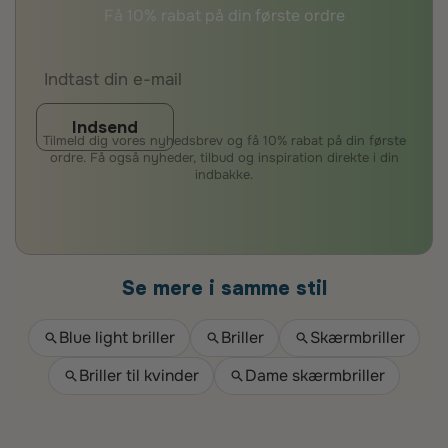
Få 10% rabat på din første ordre
Indsend
Tilmeld dig vores nyhedsbrev og få 10% rabat på din første
ordre. Få også nyheder, tilbud og inspiration direkte i din
indbakke.
Se mere i samme stil
Blue light briller
Briller
Skærmbriller
Briller til kvinder
Dame skærmbriller