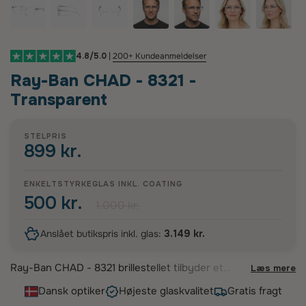
4.8/5.0
|
200+ Kundeanmeldelser
Ray-Ban CHAD - 8321 -
Transparent
STELPRIS
899 kr.
ENKELTSTYRKEGLAS INKL. COATING
500 kr.
1.000 kr.
Anslået butikspris inkl. glas:
3.149 kr.
Ray-Ban CHAD - 8321 brillestellet tilbyder et
Læs mere
moderne og markant udtryk. Disse fuldrammede
Dansk optiker
Højeste glaskvalitet
Gratis fragt
briller i transparent acetat præsenterer en stilfuld