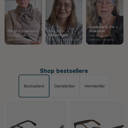
Annemarie, 54 —
Pia, 61 — Næstved
Kira, 28 —
Skælskør
København
Elite flerstyrke m.
Elite flerstyrke m.
glidende overgang
Blue Light Enkeltstyrke
glidende overgang
Shop bestsellere
Bestsellere
Damebriller
Herrebriller