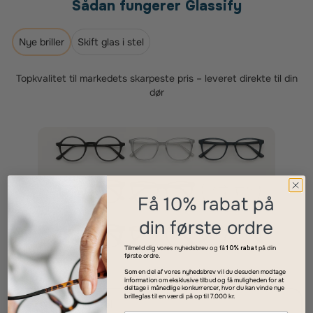
Sådan fungerer Glassify
Nye briller
Skift glas i stel
Topkvalitet til markedets skarpeste pris – leveret direkte til din
dør
Få 10% rabat på
din første ordre
Tilmeld dig vores nyhedsbrev og få
10% rabat
på din
første ordre.
Som en del af vores nyhedsbrev vil du desuden modtage
information om eksklusive tilbud og få muligheden for at
deltage i månedlige konkurrencer, hvor du kan vinde nye
brilleglas til en værdi på op til 7.000 kr.
Vælg dit stel
1