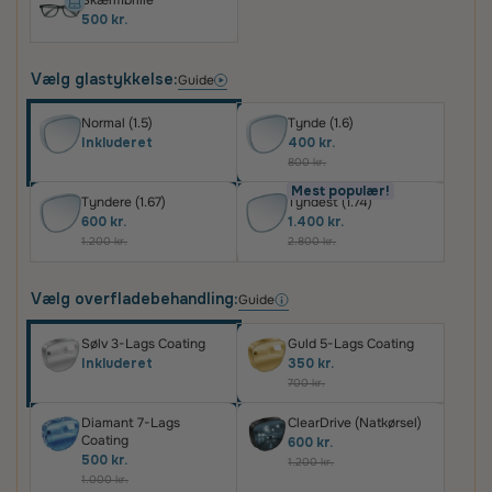
Skærmbrille
500 kr.
Vælg glastykkelse:
Guide
Normal (1.5)
Tynde (1.6)
Inkluderet
400 kr.
800 kr.
Mest populær!
Tyndere (1.67)
Tyndest (1.74)
600 kr.
1.400 kr.
1.200 kr.
2.800 kr.
Vælg overfladebehandling:
Guide
Sølv 3-Lags Coating
Guld 5-Lags Coating
Inkluderet
350 kr.
700 kr.
Diamant 7-Lags
ClearDrive (Natkørsel)
Coating
600 kr.
500 kr.
1.200 kr.
1.000 kr.