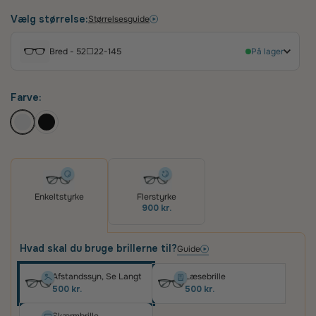
kvadratisk form, der passer til både herrer og
damer. Designet kombinerer Ray-Bans ikoniske
Vælg størrelse:
Størrelsesguide
æstetik med en nutidig gennemsigtighed, hvilket
skaber et alsidigt look, der fremhæver din
Bred - 52☐22-145
På lager
personlige stil med et strejf af diskret elegance.
Farve:
Enkeltstyrke
Flerstyrke
900 kr.
Hvad skal du bruge brillerne til?
Guide
Afstandssyn, Se Langt
Læsebrille
500 kr.
500 kr.