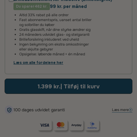
99 kr. per måned
Du sparer
2 års fabriksgaranti
462 kr.
Altid 33% rabat på alle ordrer
Vi giver 2 års garanti på alle vores brilleglas og stel. Det
Fast abonnementspris, uanset antal briller
betyder, at hvis glassene ikke lever op til vores høje
og solbriller du køber
standarder, reparerer eller udskifter vi dem helt uden
Gratis glasskift, når dine styrke ændrer sig
beregning.
24 måneders udvidet glas- og stelgaranti
Brilleforsikring inkluderet ved uheld
Ingen bekymring om ekstra omkostninger
100 dages tilfredshedsgaranti
eller skjulte gebyrer
Opsigelse: løbende måned + én måned
Det kan tage lidt tid at vænne sig til nye brilleglas – især hvis
de har en ny styrke eller er flerstyrke med glidende
Læs om alle fordelene her
overgang. Vi anbefaler derfor, at du giver dine øjne tid til at
tilpasse sig.
Hvis du alligevel ikke er tilfreds, kan du kontakte os inden for
1.399 kr.
| Tilføj til kurv
100 dage – så finder vi en løsning, der sikrer, at du bliver glad.
100 dages udvidet garanti
Læs mere