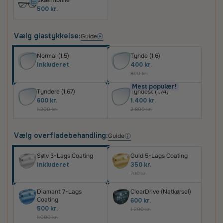
Skærmbrille
500 kr.
Vælg glastykkelse:
Guide
Normal (1.5)
Tynde (1.6)
Inkluderet
400 kr.
800 kr.
Mest populær!
Tyndere (1.67)
Tyndest (1.74)
600 kr.
1.400 kr.
1.200 kr.
2.800 kr.
Vælg overfladebehandling:
Guide
Sølv 3-Lags Coating
Guld 5-Lags Coating
Inkluderet
350 kr.
700 kr.
Diamant 7-Lags
ClearDrive (Natkørsel)
Coating
600 kr.
500 kr.
1.200 kr.
1.000 kr.