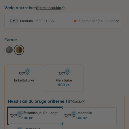
ansigtstræk og tilføjer et raffineret udtryk.
Fremstillet i letvægts titanium med elegante
Vælg størrelse:
Størrelsesguide
Havana-detaljer på stængerne, tilbyder stellet
både komfort og en luksuriøs følelse. Et perfekt
Medium - 53☐19-135
På fjernlager (ca. 3 uger)
valg for den moderne kvinde, der søger et stilrent
og let design.
Farve:
Enkeltstyrke
Flerstyrke
900 kr.
Hvad skal du bruge brillerne til?
Guide
Afstandssyn, Se Langt
Læsebrille
500 kr.
500 kr.