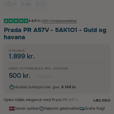
4.8/5.0
|
200+ Kundeanmeldelser
Prada PR A57V - 5AK1O1 - Guld og
havana
STELPRIS
1.899 kr.
ENKELTSTYRKEGLAS INKL. COATING
500 kr.
1.000 kr.
Anslået butikspris inkl. glas:
4.149 kr.
Oplev tidløs elegance med Prada PR A57V
Læs mere
brillestellet fra Prada. Disse sofistikerede briller
Dansk optiker
Højeste glaskvalitet
Gratis fragt
præsenterer en smuk oval form, der blødgør