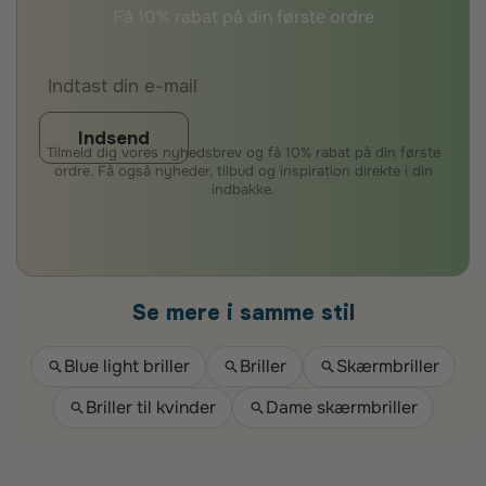
Få 10% rabat på din første ordre
Indsend
Tilmeld dig vores nyhedsbrev og få 10% rabat på din første
ordre. Få også nyheder, tilbud og inspiration direkte i din
indbakke.
Se mere i samme stil
Blue light briller
Briller
Skærmbriller
Briller til kvinder
Dame skærmbriller