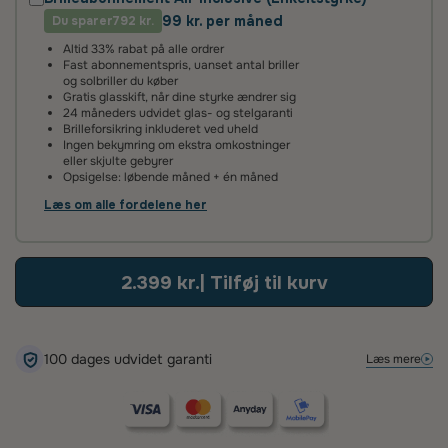
99 kr. per måned
Du sparer
2 års fabriksgaranti
792 kr.
Altid 33% rabat på alle ordrer
Vi giver 2 års garanti på alle vores brilleglas og stel. Det
Fast abonnementspris, uanset antal briller
betyder, at hvis glassene ikke lever op til vores høje
og solbriller du køber
standarder, reparerer eller udskifter vi dem helt uden
Gratis glasskift, når dine styrke ændrer sig
beregning.
24 måneders udvidet glas- og stelgaranti
Brilleforsikring inkluderet ved uheld
Ingen bekymring om ekstra omkostninger
100 dages tilfredshedsgaranti
eller skjulte gebyrer
Opsigelse: løbende måned + én måned
Det kan tage lidt tid at vænne sig til nye brilleglas – især hvis
de har en ny styrke eller er flerstyrke med glidende
Læs om alle fordelene her
overgang. Vi anbefaler derfor, at du giver dine øjne tid til at
tilpasse sig.
Hvis du alligevel ikke er tilfreds, kan du kontakte os inden for
2.399 kr.
| Tilføj til kurv
100 dage – så finder vi en løsning, der sikrer, at du bliver glad.
100 dages udvidet garanti
Læs mere