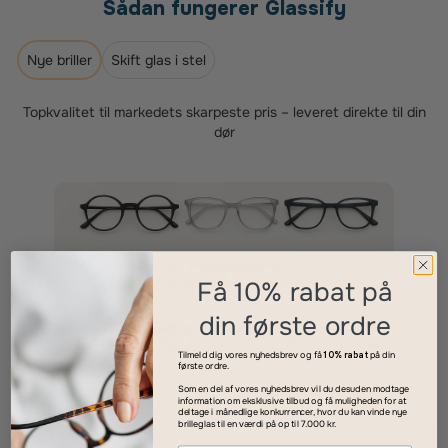
Sådan fungerer Glassify
Nye briller
Skift glas i stel
Topkvalitet til markedets skarpeste pris – leveret direkte til din
dør
Få 10% rabat på
din første ordre
Tilmeld dig vores nyhedsbrev og få
10% rabat
på din
første ordre.
Som en del af vores nyhedsbrev vil du desuden modtage
information om eksklusive tilbud og få muligheden for at
deltage i månedlige konkurrencer, hvor du kan vinde nye
brilleglas til en værdi på op til 7.000 kr.
Vælg dit stel
1