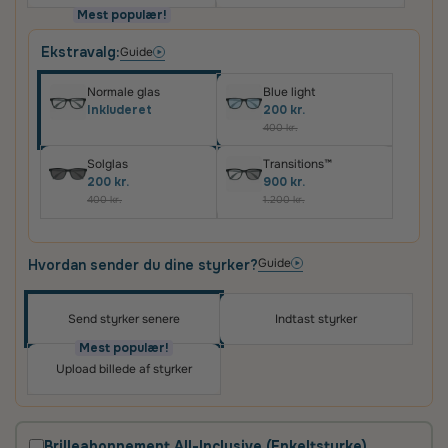
Mest populær!
Ekstravalg:
Guide
Normale glas
Blue light
Inkluderet
200 kr.
400 kr.
Solglas
Transitions™
200 kr.
900 kr.
400 kr.
1.200 kr.
Guide
Hvordan sender du dine styrker?
Send styrker senere
Indtast styrker
Oplev skræddersyede brilleglas i høj kvalitet – til
priser, du vil elske
Mest populær!
Upload billede af styrker
Det vigtigste for os er, at du er tilfreds med dit køb.
Derfor får du altid
100 dages tilfredshedsgaranti
og
2 års fabriksgaranti
på glas og briller.
Brilleabonnement All-Inclusive (Enkeltstyrke)