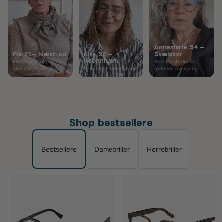
Annemarie, 54 —
Pia, 61 — Næstved
Kira, 28 —
Skælskør
København
Elite flerstyrke m.
Elite flerstyrke m.
glidende overgang
Blue Light Enkeltstyrke
glidende overgang
Shop bestsellere
Bestsellere
Damebriller
Herrebriller