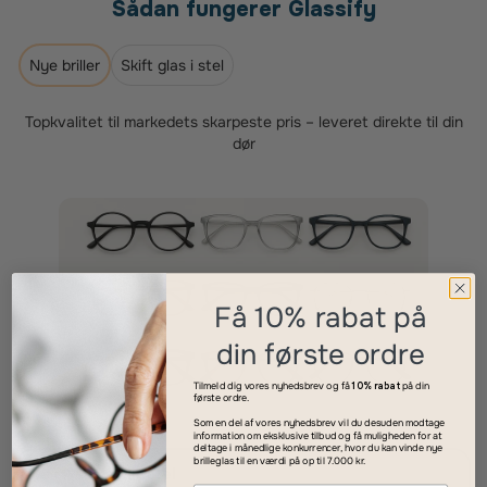
Sådan fungerer Glassify
Nye briller
Skift glas i stel
Topkvalitet til markedets skarpeste pris – leveret direkte til din
dør
Få 10% rabat på
din første ordre
Tilmeld dig vores nyhedsbrev og få
10% rabat
på din
første ordre.
Som en del af vores nyhedsbrev vil du desuden modtage
information om eksklusive tilbud og få muligheden for at
deltage i månedlige konkurrencer, hvor du kan vinde nye
brilleglas til en værdi på op til 7.000 kr.
Vælg dit stel
1