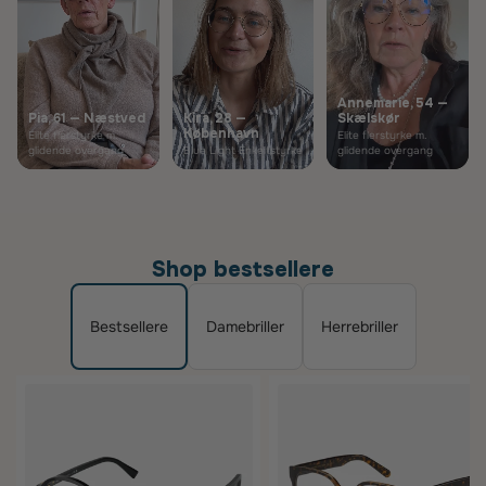
Annemarie, 54 —
Pia, 61 — Næstved
Kira, 28 —
Skælskør
København
Elite flerstyrke m.
Elite flerstyrke m.
glidende overgang
Blue Light Enkeltstyrke
glidende overgang
Shop bestsellere
Bestsellere
Damebriller
Herrebriller