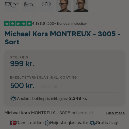
4.8/5.0
|
200+ Kundeanmeldelser
Michael Kors MONTREUX - 3005 -
Sort
STELPRIS
999 kr.
ENKELTSTYRKEGLAS INKL. COATING
500 kr.
1.000 kr.
Anslået butikspris inkl. glas:
3.249 kr.
Michael Kors MONTREUX - 3005 brillestellet
Læs mere
udstråler moderne maskulinitet med sit markante
Dansk optiker
Højeste glaskvalitet
Gratis fragt
rektangulære design. Disse stilfulde briller er