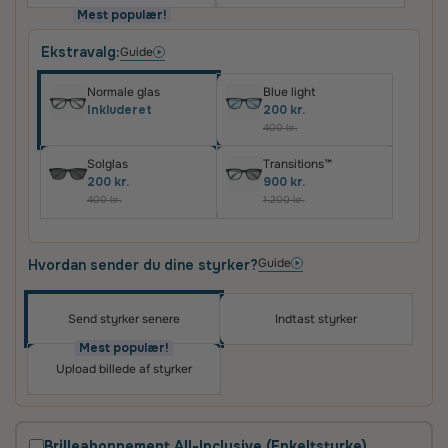
Mest populær!
Ekstravalg:
Guide
Normale glas
Blue light
Inkluderet
200 kr.
400 kr.
Solglas
Transitions™
200 kr.
900 kr.
400 kr.
1.200 kr.
Guide
Hvordan sender du dine styrker?
Send styrker senere
Indtast styrker
Oplev skræddersyede brilleglas i høj kvalitet – til
priser, du vil elske
Mest populær!
Upload billede af styrker
Det vigtigste for os er, at du er tilfreds med dit køb.
Derfor får du altid
100 dages tilfredshedsgaranti
og
2 års fabriksgaranti
på glas og briller.
Brilleabonnement All-Inclusive (Enkeltstyrke)