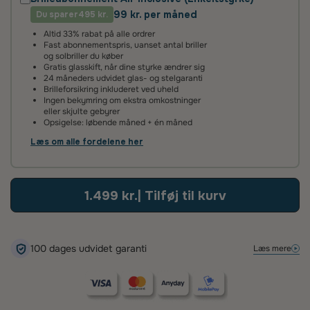
99 kr. per måned
Du sparer
2 års fabriksgaranti
495 kr.
Altid 33% rabat på alle ordrer
Vi giver 2 års garanti på alle vores brilleglas og stel. Det
Fast abonnementspris, uanset antal briller
betyder, at hvis glassene ikke lever op til vores høje
og solbriller du køber
standarder, reparerer eller udskifter vi dem helt uden
Gratis glasskift, når dine styrke ændrer sig
beregning.
24 måneders udvidet glas- og stelgaranti
Brilleforsikring inkluderet ved uheld
Ingen bekymring om ekstra omkostninger
100 dages tilfredshedsgaranti
eller skjulte gebyrer
Opsigelse: løbende måned + én måned
Det kan tage lidt tid at vænne sig til nye brilleglas – især hvis
de har en ny styrke eller er flerstyrke med glidende
Læs om alle fordelene her
overgang. Vi anbefaler derfor, at du giver dine øjne tid til at
tilpasse sig.
Hvis du alligevel ikke er tilfreds, kan du kontakte os inden for
1.499 kr.
| Tilføj til kurv
100 dage – så finder vi en løsning, der sikrer, at du bliver glad.
100 dages udvidet garanti
Læs mere