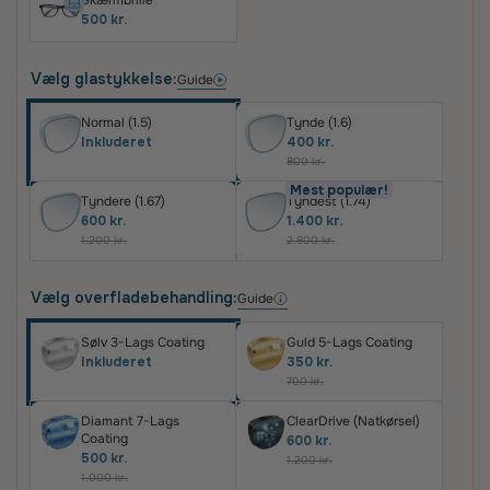
Skærmbrille
500 kr.
Vælg glastykkelse:
Guide
Normal (1.5)
Tynde (1.6)
Inkluderet
400 kr.
800 kr.
Mest populær!
Tyndere (1.67)
Tyndest (1.74)
600 kr.
1.400 kr.
1.200 kr.
2.800 kr.
Vælg overfladebehandling:
Guide
Sølv 3-Lags Coating
Guld 5-Lags Coating
Inkluderet
350 kr.
700 kr.
Diamant 7-Lags
ClearDrive (Natkørsel)
Coating
600 kr.
500 kr.
1.200 kr.
1.000 kr.