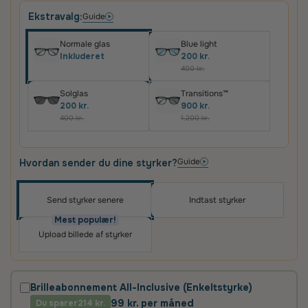
Ekstravalg:
Guide
Normale glas
Blue light
Inkluderet
200 kr.
400 kr.
Solglas
Transitions™
200 kr.
900 kr.
400 kr.
1.200 kr.
Guide
Hvordan sender du dine styrker?
Send styrker senere
Indtast styrker
Oplev skræddersyede brilleglas i høj kvalitet – til
priser, du vil elske
Mest populær!
Upload billede af styrker
Det vigtigste for os er, at du er tilfreds med dit køb.
Derfor får du altid
100 dages tilfredshedsgaranti
og
2 års fabriksgaranti
på glas og briller.
Brilleabonnement All-Inclusive (Enkeltstyrke)
99 kr. per måned
Du sparer
2 års fabriksgaranti
214 kr.