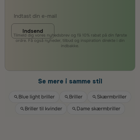
Indsend
Tilmeld dig vores nyhedsbrev og få 10% rabat på din første
ordre. Få også nyheder, tilbud og inspiration direkte i din
indbakke.
Se mere i samme stil
Blue light briller
Briller
Skærmbriller
Briller til kvinder
Dame skærmbriller