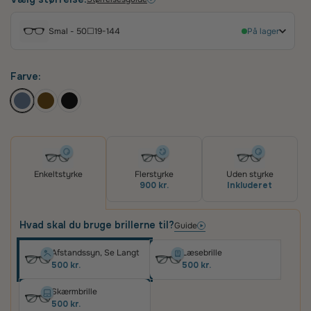
hverdagen.
Smal - 50☐19-144
På lager
Farve:
Enkeltstyrke
Flerstyrke
Uden styrke
900 kr.
Inkluderet
Hvad skal du bruge brillerne til?
Guide
Afstandssyn, Se Langt
Læsebrille
500 kr.
500 kr.
Skærmbrille
500 kr.