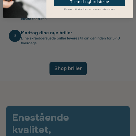
Tilmeld nyhedsbrev
Vælg dine glas
Du kan altid afmelde dig fra vores nyhedsbrev
2
Vælg glastype, tykkelse, overfladebehandling og eventuelle
ekstra features.
Modtag dine nye briller
3
Dine skræddersyede briller leveres til din dør inden for 5-10
hverdage.
Shop briller
Enestående
kvalitet,