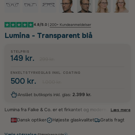
4.8/5.0
|
200+ Kundeanmeldelser
Lumina - Transparent blå
STELPRIS
149 kr.
299 kr.
ENKELTSTYRKEGLAS INKL. COATING
500 kr.
1.000 kr.
Anslået butikspris inkl. glas:
2.399 kr.
Lumina fra Falke & Co. er et firkantet og moderne
Læs mere
brillestel skabt i fleksibel TR90, der giver en let og
Dansk optiker
Højeste glaskvalitet
Gratis fragt
behagelig pasform til både mænd og kvinder. Det
ultralette design gør stellet ideelt til dig, der
ønsker et stilrent udtryk og høj komfort i
Vælg størrelse:
Størrelsesguide