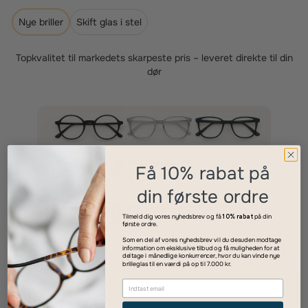
Nye briller
Skift glas i stel
Topkvalitet til markedets skarpeste pris – leveret direkte til din
dør
Få 10% rabat på
din første ordre
Tilmeld dig vores nyhedsbrev og få
10% rabat
på din
første ordre.
Som en del af vores nyhedsbrev vil du desuden modtage
information om eksklusive tilbud og få muligheden for at
deltage i månedlige konkurrencer, hvor du kan vinde nye
brilleglas til en værdi på op til 7.000 kr.
Vælg dit stel
1
Find den stil og størrelse, der passer dig bedst.