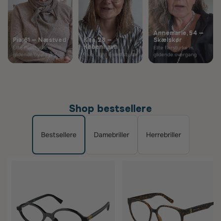
Annemarie, 54 —
Pia, 61 — Næstved
Kira, 28 —
Skælskør
København
Elite flerstyrke m.
Elite flerstyrke m.
glidende overgang
Blue Light Enkeltstyrke
glidende overgang
Shop bestsellere
Bestsellere
Damebriller
Herrebriller