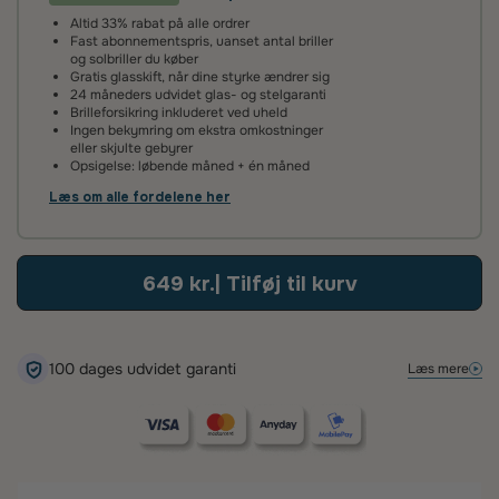
Altid 33% rabat på alle ordrer
Vi giver 2 års garanti på alle vores brilleglas og stel. Det
Fast abonnementspris, uanset antal briller
betyder, at hvis glassene ikke lever op til vores høje
og solbriller du køber
standarder, reparerer eller udskifter vi dem helt uden
Gratis glasskift, når dine styrke ændrer sig
beregning.
24 måneders udvidet glas- og stelgaranti
Brilleforsikring inkluderet ved uheld
Ingen bekymring om ekstra omkostninger
100 dages tilfredshedsgaranti
eller skjulte gebyrer
Opsigelse: løbende måned + én måned
Det kan tage lidt tid at vænne sig til nye brilleglas – især hvis
de har en ny styrke eller er flerstyrke med glidende
Læs om alle fordelene her
overgang. Vi anbefaler derfor, at du giver dine øjne tid til at
tilpasse sig.
Hvis du alligevel ikke er tilfreds, kan du kontakte os inden for
649 kr.
| Tilføj til kurv
100 dage – så finder vi en løsning, der sikrer, at du bliver glad.
100 dages udvidet garanti
Læs mere