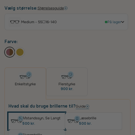
slankt roseguld metalstel med smukt mønstrede
tortoise-acetatstænger, der tilføjer et sofistikeret
Vælg størrelse:
Størrelsesguide
touch. Denne brille er designet til at give en
behagelig pasform og fremhæver ansigtstræk
Medium - 55☐16-140
På lager
med sin moderne, men tidløse æstetik, perfekt til
den stilbevidste kvinde.
Farve:
Enkeltstyrke
Flerstyrke
900 kr.
Hvad skal du bruge brillerne til?
Guide
Afstandssyn, Se Langt
Læsebrille
500 kr.
500 kr.