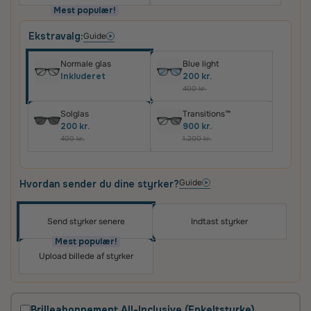
Mest populær!
Ekstravalg:
Guide
Normale glas
Blue light
Inkluderet
200 kr.
400 kr.
Solglas
Transitions™
200 kr.
900 kr.
400 kr.
1.200 kr.
Guide
Hvordan sender du dine styrker?
Send styrker senere
Indtast styrker
Oplev skræddersyede brilleglas i høj kvalitet – til
priser, du vil elske
Mest populær!
Upload billede af styrker
Det vigtigste for os er, at du er tilfreds med dit køb.
Derfor får du altid
100 dages tilfredshedsgaranti
og
2 års fabriksgaranti
på glas og briller.
Brilleabonnement All-Inclusive (Enkeltstyrke)