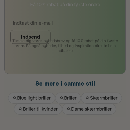
Få 10% rabat på din første ordre
Indsend
Tilmeld dig vores nyhedsbrev og få 10% rabat på din første
ordre. Få også nyheder, tilbud og inspiration direkte i din
indbakke.
Se mere i samme stil
Blue light briller
Briller
Skærmbriller
Briller til kvinder
Dame skærmbriller