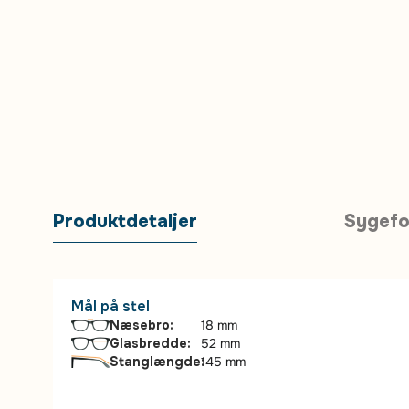
Produktdetaljer
Sygefo
Mål på stel
Næsebro:
18 mm
Glasbredde:
52 mm
Stanglængde:
145 mm