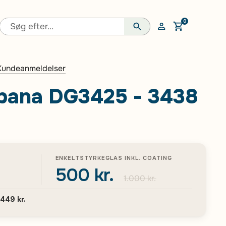
0
Åben vogn
Kundeanmeldelser
bana DG3425 - 3438
ENKELTSTYRKEGLAS INKL. COATING
500 kr.
1.000 kr.
.449 kr.