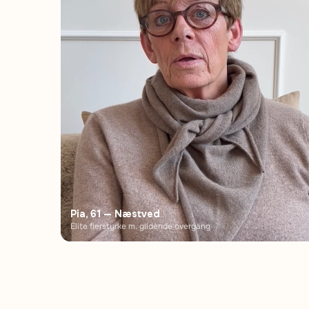
Pia, 61 — Næstved
Elite flerstyrke m. glidende overgang