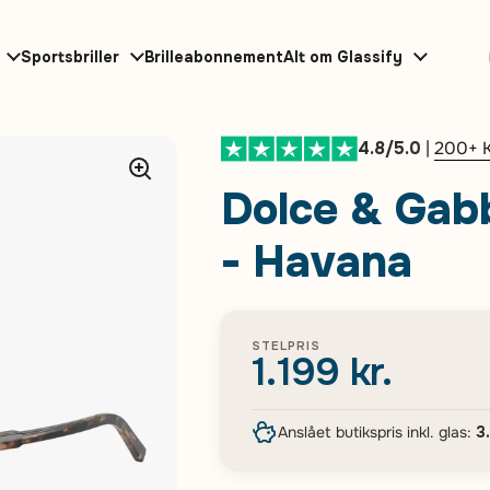
Sportsbriller
Brilleabonnement
Alt om Glassify
4.8/5.0
|
200+ 
Dolce & Gab
- Havana
STELPRIS
1.199 kr.
Anslået butikspris inkl. glas:
3