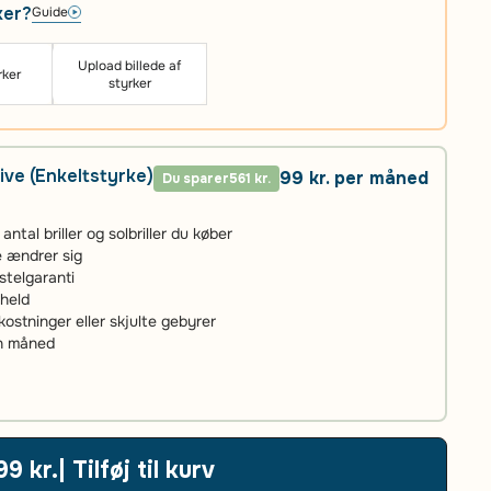
ker?
Guide
Upload billede af
rker
styrker
ive (Enkeltstyrke)
99 kr. per måned
Du sparer
561 kr.
tal briller og solbriller du køber
ke ændrer sig
stelgaranti
uheld
stninger eller skjulte gebyrer
én måned
99 kr.
| Tilføj til kurv