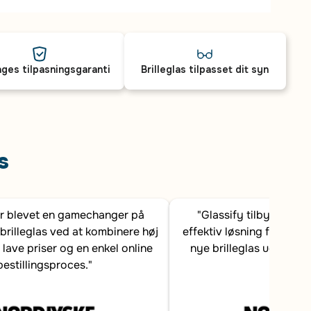
ges tilpasningsgaranti
Brilleglas tilpasset dit syn
s
er blevet en gamechanger på
"Glassify tilbyder en
brilleglas ved at kombinere høj
effektiv løsning for dans
 lave priser og en enkel online
nye brilleglas uden at b
bestillingsproces."