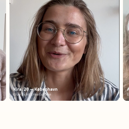
Kira, 28 — København
Blue Light Enkeltstyrke
E