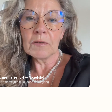
Annemarie, 54 — Skælskør
lite flerstyrke m. glidende overgang