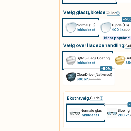
Vælg glastykkelse:
Guide
-50
Normal (1.5)
Tynde (1.6)
Inkluderet
400 kr.
800 
Mest populær!
Vælg overfladebehandling:
Gu
Sølv 3-Lags Coating
Gul
Inkluderet
350
-50%
ClearDrive (Natkørsel)
600 kr.
1.200 kr.
Ekstravalg:
Guide
Normale glas
Blue lig
Inkluderet
200 kr.