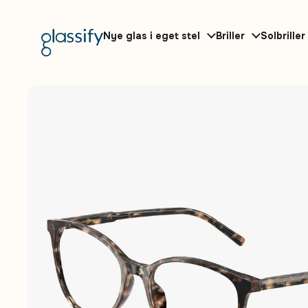
Gå til indhold
Nye glas i eget stel
Briller
Solbriller