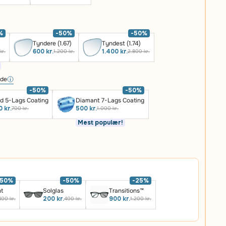
%
-50%
-50%
Tyndere (1.67)
Tyndest (1.74)
600 kr.
1.400 kr.
kr.
1.200 kr.
2.800 kr.
ide
-50%
-50%
d 5-Lags Coating
Diamant 7-Lags Coating
 kr.
500 kr.
700 kr.
1.000 kr.
Mest populær!
-50%
-50%
-25%
ht
Solglas
Transitions™
200 kr.
900 kr.
400 kr.
400 kr.
1.200 kr.