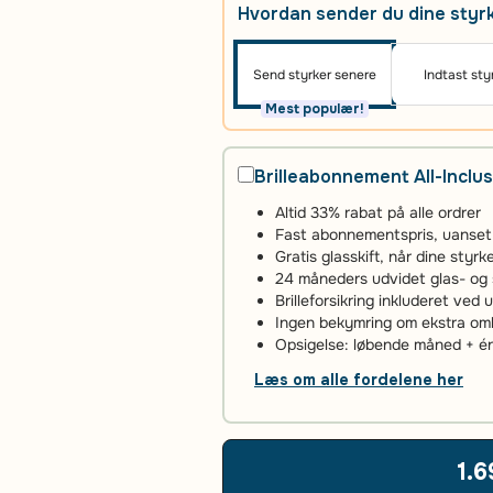
Hvordan sender du dine styr
Send styrker senere
Indtast sty
Mest populær!
Brilleabonnement All-Inclus
Altid 33% rabat på alle ordrer
Fast abonnementspris, uanset an
Gratis glasskift, når dine styr
24 måneders udvidet glas- og 
Brilleforsikring inkluderet ved 
Ingen bekymring om ekstra omko
Opsigelse: løbende måned + 
Læs om alle fordelene her
1.6