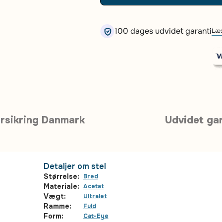
100 dages udvidet garanti
Læs
rsikring Danmark
Udvidet gar
Detaljer om stel
Størrelse:
Bred
Materiale:
Acetat
Vægt:
Ultralet
Ramme:
Fuld
Form:
Cat-Eye