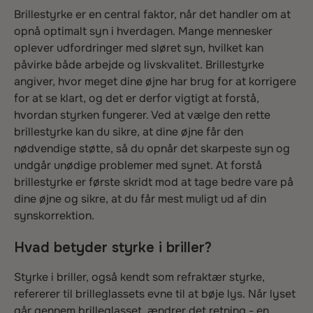
Brillestyrke er en central faktor, når det handler om at
opnå optimalt syn i hverdagen. Mange mennesker
oplever udfordringer med sløret syn, hvilket kan
påvirke både arbejde og livskvalitet. Brillestyrke
angiver, hvor meget dine øjne har brug for at korrigere
for at se klart, og det er derfor vigtigt at forstå,
hvordan styrken fungerer. Ved at vælge den rette
brillestyrke kan du sikre, at dine øjne får den
nødvendige støtte, så du opnår det skarpeste syn og
undgår unødige problemer med synet. At forstå
brillestyrke er første skridt mod at tage bedre vare på
dine øjne og sikre, at du får mest muligt ud af din
synskorrektion.
Hvad betyder styrke i briller?
Styrke i briller, også kendt som refraktær styrke,
refererer til brilleglassets evne til at bøje lys. Når lyset
går gennem brilleglasset, ændrer det retning - en