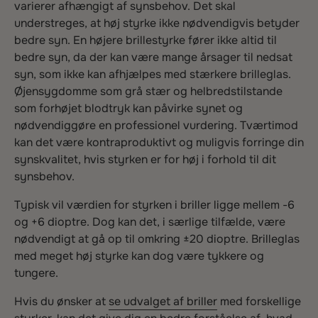
varierer afhængigt af synsbehov. Det skal
understreges, at høj styrke ikke nødvendigvis betyder
bedre syn. En højere brillestyrke fører ikke altid til
bedre syn, da der kan være mange årsager til nedsat
syn, som ikke kan afhjælpes med stærkere brilleglas.
Øjensygdomme som grå stær og helbredstilstande
som forhøjet blodtryk kan påvirke synet og
nødvendiggøre en professionel vurdering. Tværtimod
kan det være kontraproduktivt og muligvis forringe din
synskvalitet, hvis styrken er for høj i forhold til dit
synsbehov.
Typisk vil værdien for styrken i briller ligge mellem -6
og +6 dioptre. Dog kan det, i særlige tilfælde, være
nødvendigt at gå op til omkring ±20 dioptre. Brilleglas
med meget høj styrke kan dog være tykkere og
tungere.
Hvis du ønsker at
se udvalget af briller
med forskellige