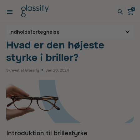
Gå til indhold
0
Åbn menuen
Åben v
Åbe
Hvad er den højeste styrke
Indholdsfortegnelse
Hvad er den højeste
styrke i briller?
Skrevet af Glassify
Jan 20, 2024
Introduktion til brillestyrke