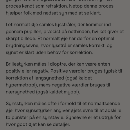
proces kendt som refraktion. Netop denne proces
hjælper folk med nedsat syn med at se klart.
I et normalt øje samles lysstråler, der kommer ind
gennem pupillen, præcist på nethinden, hvilket giver et
skarpt billede. Et normalt øje har derfor en optimal
brydningsevne, hvor lysstråler samles korrekt, og
synet er klart uden behov for korrektion.
Brillestyrken måles i dioptre, der kan være enten
positiv eller negativ. Positive værdier bruges typisk til
korrektion af langsynethed (også kaldet
hypermetropi), mens negative værdier bruges til
nærsynethed (også kaldet myopi).
Synsstyrken måles ofte i forhold til et normaltseende
øje, hvor synsstyrken angiver øjets evne til at adskille
to punkter på en synstavle. Synsevne er et udtryk for,
hvor godt øjet kan se detaljer.