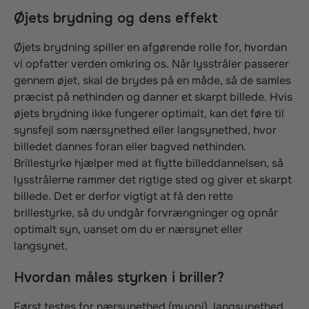
Øjets brydning og dens effekt
Øjets brydning spiller en afgørende rolle for, hvordan
vi opfatter verden omkring os. Når lysstråler passerer
gennem øjet, skal de brydes på en måde, så de samles
præcist på nethinden og danner et skarpt billede. Hvis
øjets brydning ikke fungerer optimalt, kan det føre til
synsfejl som nærsynethed eller langsynethed, hvor
billedet dannes foran eller bagved nethinden.
Brillestyrke hjælper med at flytte billeddannelsen, så
lysstrålerne rammer det rigtige sted og giver et skarpt
billede. Det er derfor vigtigt at få den rette
brillestyrke, så du undgår forvrængninger og opnår
optimalt syn, uanset om du er nærsynet eller
langsynet.
Hvordan måles styrken i briller?
Først testes for nærsynethed (myopi), langsynethed