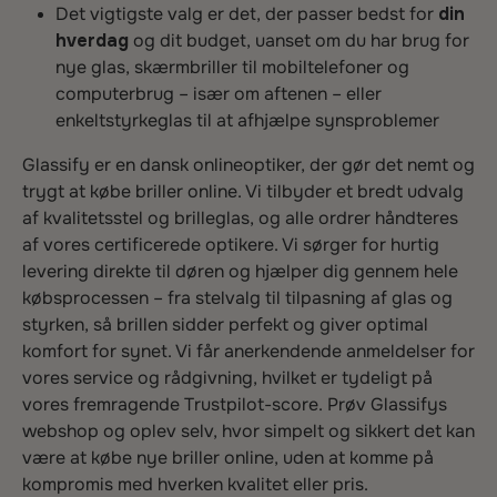
Det vigtigste valg er det, der passer bedst for
din
hverdag
og dit budget, uanset om du har brug for
nye glas, skærmbriller til mobiltelefoner og
computerbrug – især om aftenen – eller
enkeltstyrkeglas til at afhjælpe synsproblemer
Glassify er en dansk onlineoptiker, der gør det nemt og
trygt at købe briller online. Vi tilbyder et bredt udvalg
af kvalitetsstel og brilleglas, og alle ordrer håndteres
af vores certificerede optikere. Vi sørger for hurtig
levering direkte til døren og hjælper dig gennem hele
købsprocessen – fra stelvalg til tilpasning af glas og
styrken, så brillen sidder perfekt og giver optimal
komfort for synet. Vi får anerkendende anmeldelser for
vores service og rådgivning, hvilket er tydeligt på
vores fremragende Trustpilot-score. Prøv Glassifys
webshop og oplev selv, hvor simpelt og sikkert det kan
være at købe nye briller online, uden at komme på
kompromis med hverken kvalitet eller pris.