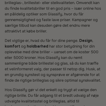
brilleglas-, brillestel- eller stelkvaliteten. Omvendt kan
du finde kvalitetsbriller til en god pris – især online hos
en pålidelig optiker som Glassify, hvor du får
gennemsigtighed og faste lave priser. Kampagner og
særlige tilbud kan desuden gøre det endnu mere
attraktivt at købe briller.
Det vigtige er, hvad du får for dine penge.
Design
,
komfort
og
holdbarhed
har stor betydning for din
oplevelse med dine briller – uanset om de koster 500
eller 5000 kroner. Hos Glassify kan du nemt
sammenligne både brillestel og glas, så du kan træffe
et velinformeret valg, der passer til netop dig. Husk, at
en grundig synstest og synsprøve er afgørende for at
finde de rigtige brilleglas og sikre optimal synskvalitet.
Hos Glassify gør vi det enkelt og trygt at vælge den
rigtige brille. Du får adgang til et bredt udvalg af nøje
udvalgte kvalitetsstel og brilleglas, altid til