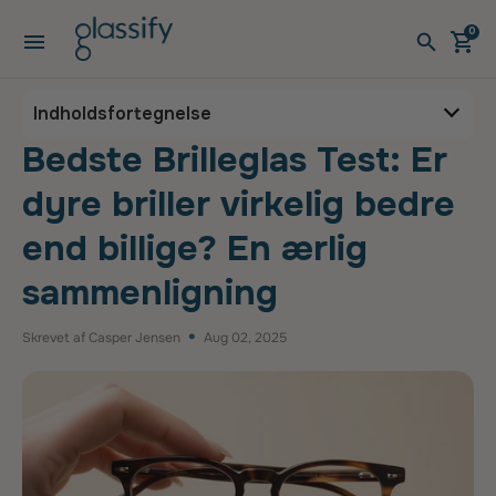
Gå til indhold
0
Åbn menuen
Åben v
Åbe
Bedste Brilleglas Test: Er
Indholdsfortegnelse
Bedste Brilleglas Test: Er
dyre briller virkelig bedre
end billige? En ærlig
sammenligning
Skrevet af Casper Jensen
Aug 02, 2025