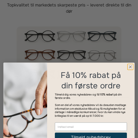
Topkvalitet til markedets skarpeste pris – leveret direkte til din
dør
Få 10% rabat på
din første ordre
Tilmeld dig vores nyhedsbrev og få
10% rabat
på din
første ordre.
Vælg dit stel
Som en del af vores nyhedsbrev vil du desuden modtage
1
information om eksklusive tilbud og få muligheden for at
Find den stil og størrelse, der passer dig bedst.
deltage i månedlige konkurrencer, hvor du kan vinde nye
brilleglas til en værdi på op til 7.000 kr.
Vælg dine glas
2
Vælg glastype, tykkelse, overfladebehandling og eventuelle
ekstra features.
Tilmeld nyhedsbrev