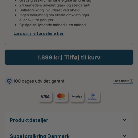
Gratis glasskift, når dine styrke ændrer sig
beregning.
24 måneders udvidet glas- og stelgaranti
Brilleforsikring inkluderet ved uheld
Ingen bekymring om ekstra omkostninger
100 dages tilfredshedsgaranti
eller skjulte gebyrer
Opsigelse: løbende måned + én måned
Det kan tage lidt tid at vænne sig til nye brilleglas – især hvis
de har en ny styrke eller er flerstyrke med glidende
Læs om alle fordelene her
overgang. Vi anbefaler derfor, at du giver dine øjne tid til at
tilpasse sig.
Hvis du alligevel ikke er tilfreds, kan du kontakte os inden for
1.899 kr.
| Tilføj til kurv
100 dage – så finder vi en løsning, der sikrer, at du bliver glad.
100 dages udvidet garanti
Læs mere
Produktdetaljer
Mål på stel
Sygeforsikring Danmark