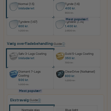
Normal (1.5)
Tynde (1.6)
Inkluderet
400 kr.
800 kr.
Mest populær!
Tyndere (1.67)
Tyndest (1.74)
600 kr.
1.400 kr.
1.200 kr.
2.800 kr.
Vælg overfladebehandling:
Guide
Sølv 3-Lags Coating
Guld 5-Lags Coating
Inkluderet
350 kr.
700 kr.
Diamant 7-Lags
ClearDrive (Natkørsel)
Coating
600 kr.
500 kr.
1.200 kr.
1.000 kr.
Mest populær!
Ekstravalg:
Guide
Normale glas
Blue light