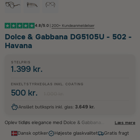
4.8/5.0
|
200+ Kundeanmeldelser
Dolce & Gabbana DG5105U - 502 -
Havana
STELPRIS
1.399 kr.
ENKELTSTYRKEGLAS INKL. COATING
500 kr.
1.000 kr.
Anslået butikspris inkl. glas:
3.649 kr.
Oplev tidløs elegance med Dolce & Gabbana
Læs mere
DG5105U - 502 brillestellet til damer. Disse
Dansk optiker
Højeste glaskvalitet
Gratis fragt
stilfulde stel er udført i klassisk Havana-acetat og