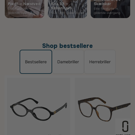
Pia, 61 — Næstved
Kira, 28 —
Skælskør
København
Elite flerstyrke m.
Elite flerstyrke m.
glidende overgang
Blue Light Enkeltstyrke
glidende overgang
Shop bestsellere
Bestsellere
Damebriller
Herrebriller