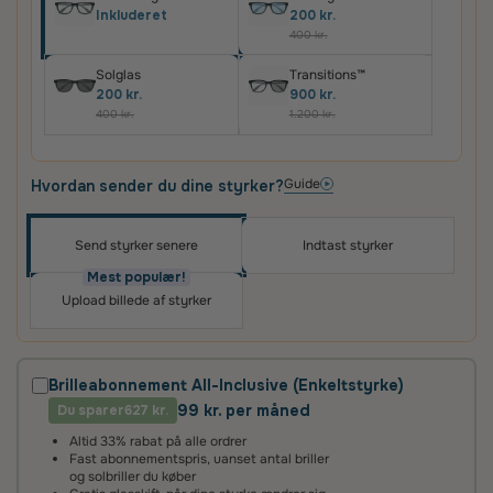
Inkluderet
200 kr.
400 kr.
Solglas
Transitions™
200 kr.
900 kr.
400 kr.
1.200 kr.
Guide
Hvordan sender du dine styrker?
Send styrker senere
Indtast styrker
Oplev skræddersyede brilleglas i høj kvalitet – til
priser, du vil elske
Mest populær!
Upload billede af styrker
Det vigtigste for os er, at du er tilfreds med dit køb.
Derfor får du altid
100 dages tilfredshedsgaranti
og
2 års fabriksgaranti
på glas og briller.
Brilleabonnement All-Inclusive (Enkeltstyrke)
99 kr. per måned
Du sparer
2 års fabriksgaranti
627 kr.
Altid 33% rabat på alle ordrer
Vi giver 2 års garanti på alle vores brilleglas og stel. Det
Fast abonnementspris, uanset antal briller
betyder, at hvis glassene ikke lever op til vores høje
og solbriller du køber
standarder, reparerer eller udskifter vi dem helt uden