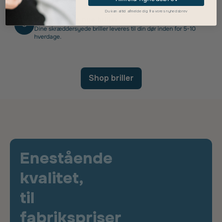
Du kan altid afmelde dig fra vores nyhedsbrev
Modtag dine nye briller
3
Dine skræddersyede briller leveres til din dør inden for 5-10
hverdage.
Shop briller
Enestående
kvalitet,
til
fabrikspriser