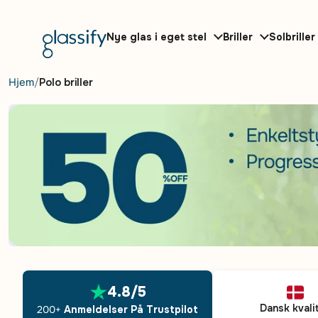
Gå til indhold
Nye glas i eget stel
Briller
Solbriller
Hjem
Polo briller
4.8/5
Dansk kvali
200+
Anmeldelser På Trustpilot