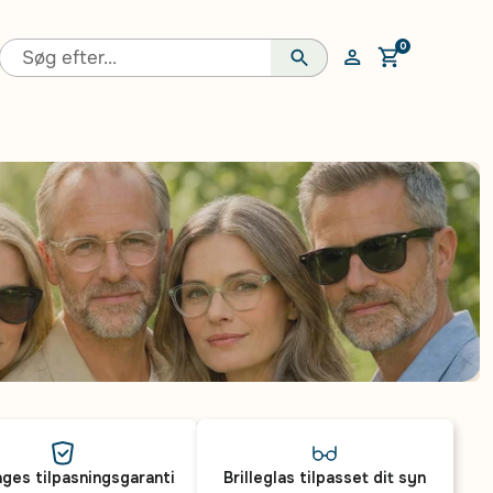
0
Åben vogn
ges tilpasningsgaranti
Brilleglas tilpasset dit syn