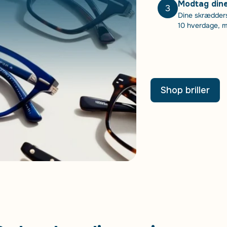
Modtag dine 
3
Dine skræddersy
10 hverdage, me
Shop briller