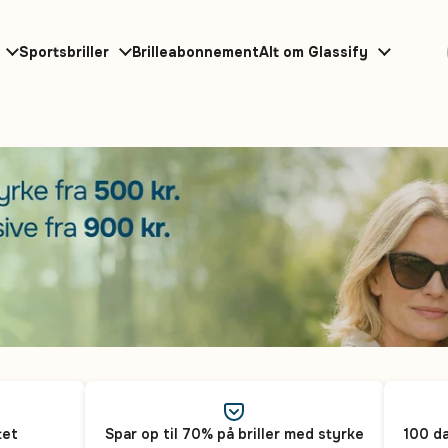
Sportsbriller
Brilleabonnement
Alt om Glassify
tet
Spar op til 70% på briller med styrke
100 da