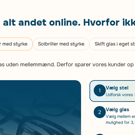
alt andet online. Hvorfor ikk
er med styrke
Solbriller med styrke
Skift glas i eget st
glas uden mellemmænd. Derfor sparer vores kunder op ti
Vælg stel
1
Udforsk vores 5
Vælg glas
2
Vælg mellem enk
mulighed for 3,