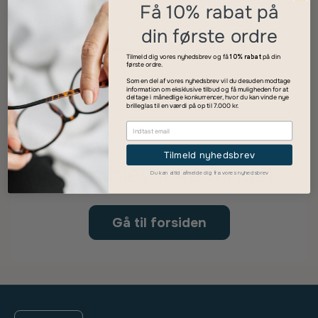
Få 10% rabat på
Icons list
din første ordre
Upload billede af styrker
Tilmeld dig vores nyhedsbrev og få
10% rabat
på din
første ordre.
Som en del af vores nyhedsbrev vil du desuden modtage
information om eksklusive tilbud og få muligheden for at
deltage i månedlige konkurrencer, hvor du kan vinde nye
brilleglas til en værdi på op til 7.000 kr.
Tilmeld nyhedsbrev
Siden blev ikke fundet
Du kan altid afmelde dig fra vores nyhedsbrev
Gå til forsiden