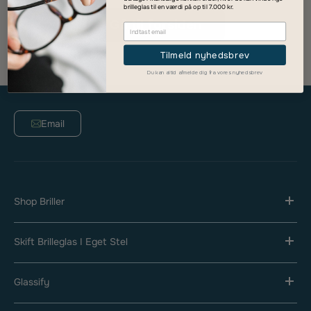
brilleglas til en værdi på op til 7.000 kr.
Gå til forsiden
Tilmeld nyhedsbrev
Du kan altid afmelde dig fra vores nyhedsbrev
Email
Shop Briller
Skift Brilleglas I Eget Stel
Glassify