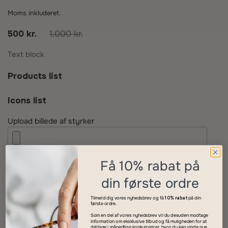
Moms inkluderet.
500 kr.
1.000 kr.
Text block
Products list
Icons list
Upload billede af styrker
Få 10% rabat på
din første ordre
Tilmeld dig vores nyhedsbrev og få
10% rabat
på din
første ordre.
Siden blev ikke fundet
Som en del af vores nyhedsbrev vil du desuden modtage
information om eksklusive tilbud og få muligheden for at
deltage i månedlige konkurrencer, hvor du kan vinde nye