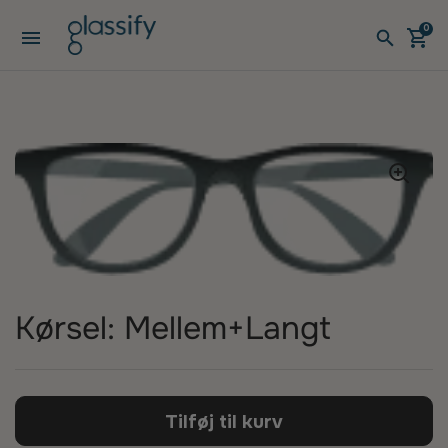
Gå til indhold
0
Åbn menuen
Åben v
Åbe
Kørsel: Mellem+Langt
Tilføj til kurv