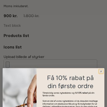
Moms inkluderet.
900 kr.
1.800 kr.
Text block
Products list
Icons list
Upload billede af styrker
Få 10% rabat på
din første ordre
Tilmeld dig vores nyhedsbrev og få
10% rabat
på din
første ordre.
Siden blev ikke fundet
Som en del af vores nyhedsbrev vil du desuden modtage
information om eksklusive tilbud og få muligheden for at
deltage i månedlige konkurrencer, hvor du kan vinde nye