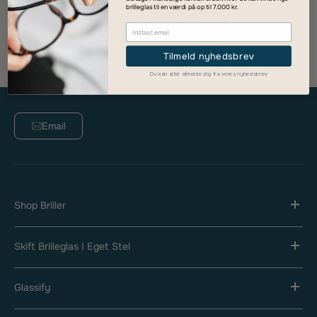
brilleglas til en værdi på op til 7.000 kr.
Gå til forsiden
Tilmeld nyhedsbrev
Du kan altid afmelde dig fra vores nyhedsbrev
Email
Shop Briller
Skift Brilleglas I Eget Stel
Glassify