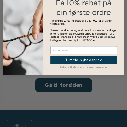
Få 10% rabat på
Icons list
din første ordre
Upload billede af styrker
Tilmeld dig vores nyhedsbrev og få
10% rabat
på din
første ordre.
Som en del af vores nyhedsbrev vil du desuden modtage
information om eksklusive tilbud og få muligheden for at
deltage i månedlige konkurrencer, hvor du kan vinde nye
brilleglas til en værdi på op til 7.000 kr.
Tilmeld nyhedsbrev
Siden blev ikke fundet
Du kan altid afmelde dig fra vores nyhedsbrev
Gå til forsiden
Email