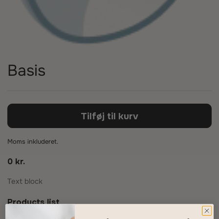
Basis
Tilføj til kurv
Moms inkluderet.
0 kr.
Text block
Products list