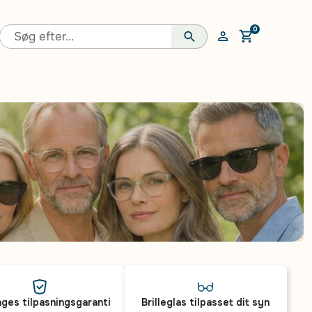
0
Åben vogn
ges tilpasningsgaranti
Brilleglas tilpasset dit syn