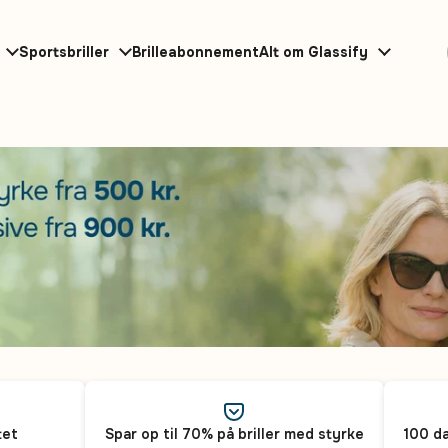
Sportsbriller
Brilleabonnement
Alt om Glassify
tet
Spar op til 70% på briller med styrke
100 da