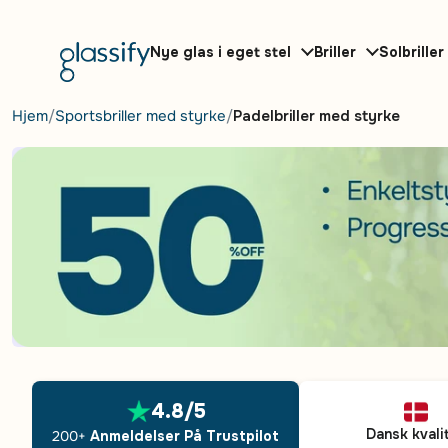
Gå til indhold
Nye glas i eget stel
Briller
Solbriller
Hjem
Sportsbriller med styrke
Padelbriller med styrke
4.8/5
Dansk kvali
200+
Anmeldelser På Trustpilot