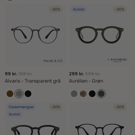
-50%
Acetat
-50%
99 kr.
199 kr.
299 kr.
599 kr.
Alvaris - Transparent grå
Aurélien - Grøn
Fjederhængsel
-50%
-50%
Acetat