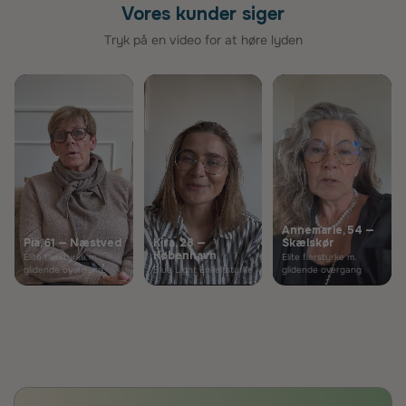
Vores kunder siger
Tryk på en video for at høre lyden
Annemarie, 54 —
Pia, 61 — Næstved
Kira, 28 —
Skælskør
København
Elite flerstyrke m.
Elite flerstyrke m.
glidende overgang
Blue Light Enkeltstyrke
glidende overgang