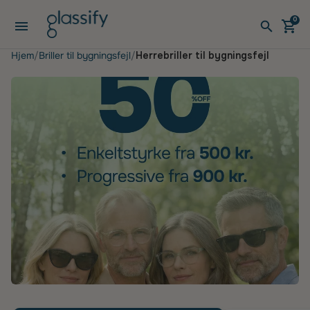
Gå til indhold
0
Åbn menuen
Åben v
Åbe
Hjem
Briller til bygningsfejl
Herrebriller til bygningsfejl