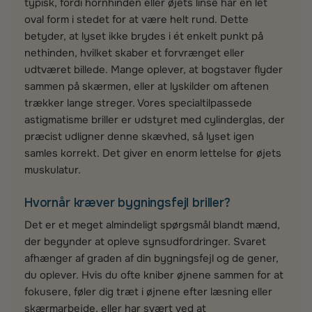
typisk, fordi hornhinden eller øjets linse har en let
oval form i stedet for at være helt rund. Dette
betyder, at lyset ikke brydes i ét enkelt punkt på
nethinden, hvilket skaber et forvrænget eller
udtværet billede. Mange oplever, at bogstaver flyder
sammen på skærmen, eller at lyskilder om aftenen
trækker lange streger. Vores specialtilpassede
astigmatisme briller er udstyret med cylinderglas, der
præcist udligner denne skævhed, så lyset igen
samles korrekt. Det giver en enorm lettelse for øjets
muskulatur.
Hvornår kræver bygningsfejl briller?
Det er et meget almindeligt spørgsmål blandt mænd,
der begynder at opleve synsudfordringer. Svaret
afhænger af graden af din bygningsfejl og de gener,
du oplever. Hvis du ofte kniber øjnene sammen for at
fokusere, føler dig træt i øjnene efter læsning eller
skærmarbejde, eller har svært ved at