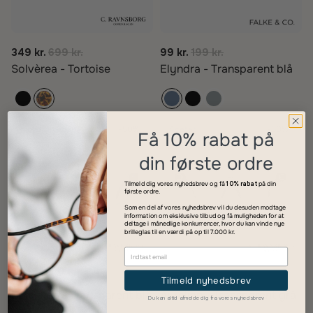
349 kr.
699 kr.
99 kr.
199 kr.
Solvèrea - Tortoise
Elyndra - Transparent blå
Fjederhængsel
-50%
Acetat
-50%
Få 10% rabat på
din første ordre
Tilmeld dig vores nyhedsbrev og få
10% rabat
på din
første ordre.
Som en del af vores nyhedsbrev vil du desuden modtage
information om eksklusive tilbud og få muligheden for at
deltage i månedlige konkurrencer, hvor du kan vinde nye
brilleglas til en værdi på op til 7.000 kr.
299 kr.
599 kr.
299 kr.
599 kr.
Tilmeld nyhedsbrev
Solennea - Transparent blå
Aurélien - Transparent grå
Du kan altid afmelde dig fra vores nyhedsbrev