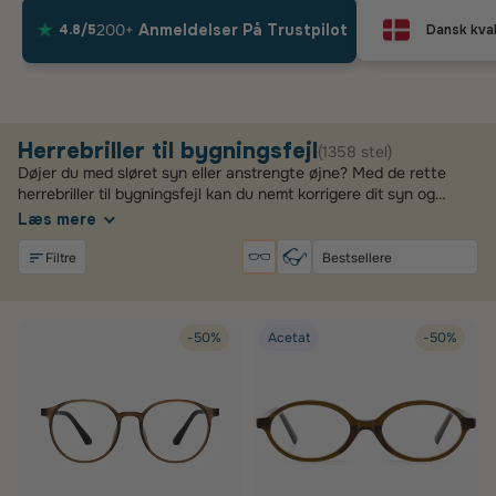
200+
Anmeldelser På Trustpilot
4.8/5
Dansk kval
Herrebriller til bygningsfejl
(1358 stel)
Døjer du med sløret syn eller anstrengte øjne? Med de rette
herrebriller til bygningsfejl kan du nemt korrigere dit syn og
slippe for hovedpine i hverdagen. Hos Glassify finder du et nøje
Læs mere
udvalgt sortiment af moderne stel, der kombinerer optimal
pasform med specialtilpassede cylinderglas, så du altid ser
Filtre
skarpt.
-50%
Acetat
-50%