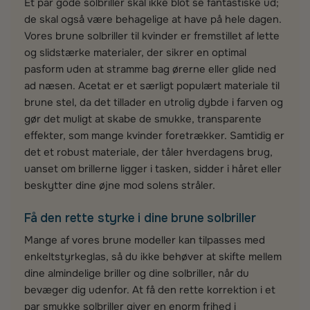
Et par gode solbriller skal ikke blot se fantastiske ud;
de skal også være behagelige at have på hele dagen.
Vores brune solbriller til kvinder er fremstillet af lette
og slidstærke materialer, der sikrer en optimal
pasform uden at stramme bag ørerne eller glide ned
ad næsen. Acetat er et særligt populært materiale til
brune stel, da det tillader en utrolig dybde i farven og
gør det muligt at skabe de smukke, transparente
effekter, som mange kvinder foretrækker. Samtidig er
det et robust materiale, der tåler hverdagens brug,
uanset om brillerne ligger i tasken, sidder i håret eller
beskytter dine øjne mod solens stråler.
Få den rette styrke i dine brune solbriller
Mange af vores brune modeller kan tilpasses med
enkeltstyrkeglas, så du ikke behøver at skifte mellem
dine almindelige briller og dine solbriller, når du
bevæger dig udenfor. At få den rette korrektion i et
par smukke solbriller giver en enorm frihed i