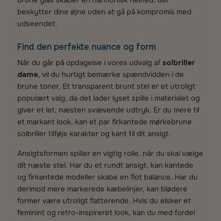
brune glas skaber en harmonisk helhed, der
beskytter dine øjne uden at gå på kompromis med
udseendet.
Find den perfekte nuance og form
Når du går på opdagelse i vores udvalg af
solbriller
dame
, vil du hurtigt bemærke spændvidden i de
brune toner. Et transparent brunt stel er et utroligt
populært valg, da det lader lyset spille i materialet og
giver et let, næsten svævende udtryk. Er du mere til
et markant look, kan et par firkantede mørkebrune
solbriller tilføje karakter og kant til dit ansigt.
Ansigtsformen spiller en vigtig rolle, når du skal vælge
dit næste stel. Har du et rundt ansigt, kan kantede
og firkantede modeller skabe en flot balance. Har du
derimod mere markerede kæbelinjer, kan blødere
former være utroligt flatterende. Hvis du elsker et
feminint og retro-inspireret look, kan du med fordel