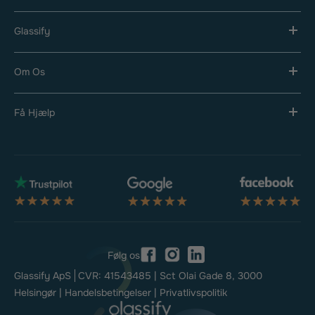
Glassify
Om Os
Få Hjælp
Følg os
Facebook
Instagram
LinkedIn
Glassify ApS
CVR: 41543485
| Sct Olai Gade 8, 3000
Helsingør |
Handelsbetingelser |
Privatlivspolitik