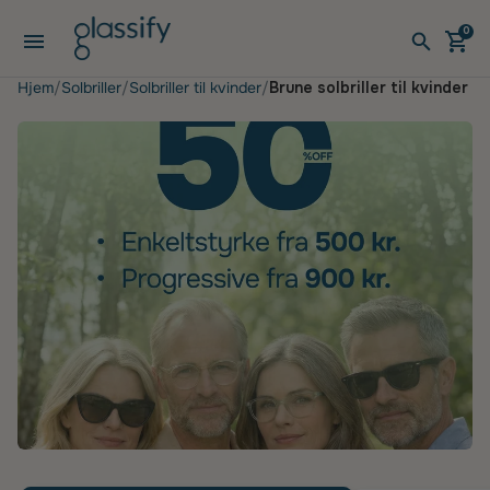
Gå til indhold
0
Åbn menuen
Åben v
Åbe
Hjem
Solbriller
Solbriller til kvinder
Brune solbriller til kvinder