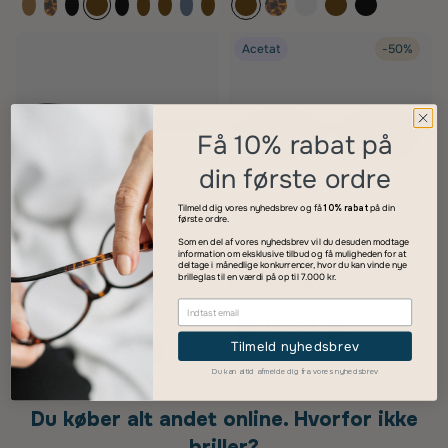
Acetat
-50%
Få 10% rabat på
din første ordre
Tilmeld dig vores nyhedsbrev og få
10% rabat
på din
første ordre.
Som en del af vores nyhedsbrev vil du desuden modtage
information om eksklusive tilbud og få muligheden for at
999 kr.
349 kr.
699 kr.
deltage i månedlige konkurrencer, hvor du kan vinde nye
brilleglas til en værdi på op til 7.000 kr.
Ray-Ban RB4458D -
Novélle - Transparent brun
714/13 - Transparent brun
Tilmeld nyhedsbrev
Du kan altid afmelde dig fra vores nyhedsbrev
Du køber alt andet online. Hvorfor ikke
briller?