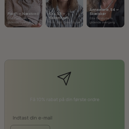
Annemarie, 54 —
Pia, 61 — Næstved
Kira, 28 —
Skælskør
København
Elite flerstyrke m.
Elite flerstyrke m.
glidende overgang
Blue Light Enkeltstyrke
glidende overgang
Få 10% rabat på din første ordre