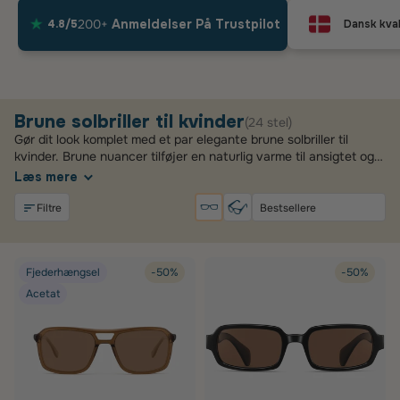
200+
Anmeldelser På Trustpilot
4.8/5
Dansk kval
Brune solbriller til kvinder
(24 stel)
Gør dit look komplet med et par elegante brune solbriller til
kvinder. Brune nuancer tilføjer en naturlig varme til ansigtet og
passer perfekt til enhver garderobe. Uanset om du søger et
Læs mere
klassisk mørkebrunt stel eller en moderne transparent brun
finish, finder du solbriller med brunt glas, der forener tidløs stil
Filtre
med optimal beskyttelse.
Fjederhængsel
-50%
-50%
Acetat