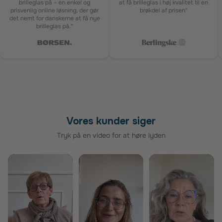
brilleglas på – en enkel og
at få brilleglas i høj kvalitet til en
prisvenlig online løsning, der gør
brøkdel af prisen"
det nemt for danskerne at få nye
brilleglas på."
Vores kunder siger
Tryk på en video for at høre lyden