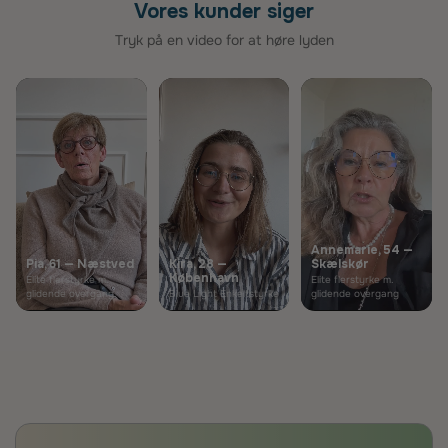
Vores kunder siger
Tryk på en video for at høre lyden
Annemarie, 54 —
Pia, 61 — Næstved
Kira, 28 —
Skælskør
København
Elite flerstyrke m.
Elite flerstyrke m.
glidende overgang
Blue Light Enkeltstyrke
glidende overgang