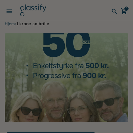
Gå til indhold
0
Åbn menuen
Åben v
Åbe
Hjem
1 krone solbrille