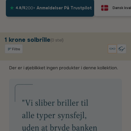
200+
Anmeldelser På Trustpilot
4.8/5
Dansk kval
1 krone solbrille
(0 stel)
Filtre
Der er i øjeblikket ingen produkter i denne kollektion.